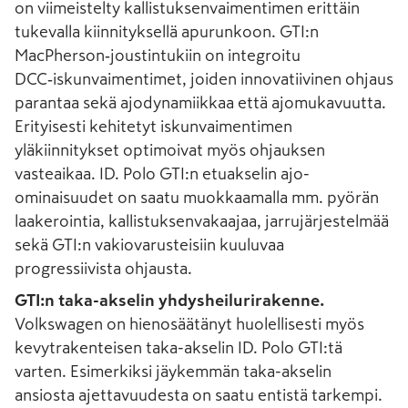
on viimeistelty kallistuksenvaimentimen erittäin
tukevalla kiinnityksellä apurunkoon. GTI:n
MacPherson‑joustintukiin on integroitu
DCC‑iskunvaimentimet, joiden innovatiivinen ohjaus
parantaa sekä ajodynamiikkaa että ajomukavuutta.
Erityisesti kehitetyt iskunvaimentimen
yläkiinnitykset optimoivat myös ohjauksen
vasteaikaa. ID. Polo GTI:n etuakselin ajo-
ominaisuudet on saatu muokkaamalla mm. pyörän
laakerointia, kallistuksenvakaajaa, jarrujärjestelmää
sekä GTI:n vakiovarusteisiin kuuluvaa
progressiivista ohjausta.
GTI:n taka-akselin yhdysheilurirakenne.
Volkswagen on hienosäätänyt huolellisesti myös
kevytrakenteisen taka-akselin ID. Polo GTI:tä
varten. Esimerkiksi jäykemmän taka-akselin
ansiosta ajettavuudesta on saatu entistä tarkempi.