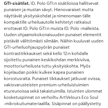
GTI-sisätilat.
ID. Polo GTI:n sisätiloissa hallitsevat
punaisen ja mustan sävyt. Hienovaraiset mutta
näyttävät yksityiskohdat ja nimenomaan tälle
kompaktille urheiluautolle kehitetyt ratkaisut
erottavat ID. Polo GTI:n muista ID. Polo ‑malleista.
Uuden ohjaamokokonaisuuden punaiset elementit
pistävät välittömästi silmään. Näihin kuuluvat uuden
GTI-urheiluohjauspyörän punaiset
kontrastitikkaukset sekä kello 12:n kohdalle
sijoitettu punainen keskikohdan merkkiviiva,
moottoriurheilusta tuttu yksityiskohta. Myös
kojelaudan poikki kulkee kapea punainen
korostusraita. Punaiset tikkaukset jatkuvat ovissa,
vakiovarusteisten premium-urheiluistuimien
etureunoissa sekä takaistuimilla. Istuinten ulommat
kosketuspinnat on verhoiltu ArtVelours Eco Soul
‑mikrokuitumateriaalilla. Sisäpinnat on päällystetty