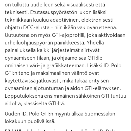
on tulkittu uudelleen sekä visuaalisesti että
teknisesti. Etutasauspyörästön lukon lisäksi
tekniikkaan kuuluu adaptiivinen, elektronisesti
ohjattu DCC-alusta – niin ikään vakiovarusteena.
Uutuutena on myös GTI-ajoprofiili, joka aktivoidaan
urheiluohjauspyörän painikkeesta. Yhdellä
painalluksella kaikki järjestelmät siirtyvät
dynaamiseen tilaan, ja ohjaamo saa GTI:lle
ominaisen väri- ja grafiikkateeman. Lisäksi ID. Polo
GTI:n teho ja maksimaalinen vääntö ovat
käytettävissä jatkuvasti, mikä takaa erityisen
dynaamisen ajotuntuman ja aidon GTI-elämyksen.
Lopputuloksena ensimmäinen sähköinen GTI tuntuu
aidolta, klassiselta GTI:ltä.
Uuden ID. Polo GTI:n myynti alkaa Suomessakin
lokakuun puolivälissä.