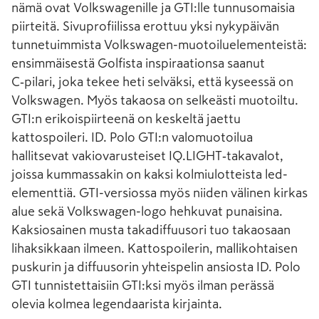
nämä ovat Volkswagenille ja GTI:lle tunnusomaisia
piirteitä. Sivuprofiilissa erottuu yksi nykypäivän
tunnetuimmista Volkswagen-muotoiluelementeistä:
ensimmäisestä Golfista inspiraationsa saanut
C‑pilari, joka tekee heti selväksi, että kyseessä on
Volkswagen. Myös takaosa on selkeästi muotoiltu.
GTI:n erikoispiirteenä on keskeltä jaettu
kattospoileri. ID. Polo GTI:n valomuotoilua
hallitsevat vakiovarusteiset IQ.LIGHT‑takavalot,
joissa kummassakin on kaksi kolmiulotteista led-
elementtiä. GTI-versiossa myös niiden välinen kirkas
alue sekä Volkswagen-logo hehkuvat punaisina.
Kaksiosainen musta takadiffuusori tuo takaosaan
lihaksikkaan ilmeen. Kattospoilerin, mallikohtaisen
puskurin ja diffuusorin yhteispelin ansiosta ID. Polo
GTI tunnistettaisiin GTI:ksi myös ilman perässä
olevia kolmea legendaarista kirjainta.