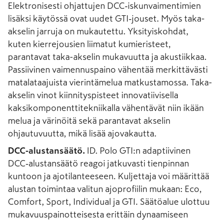
Elektronisesti ohjattujen DCC‑iskunvaimentimien
lisäksi käytössä ovat uudet GTI‑jouset. Myös taka-
akselin jarruja on mukautettu. Yksityiskohdat,
kuten kierrejousien liimatut kumieristeet,
parantavat taka-akselin mukavuutta ja akustiikkaa.
Passiivinen vaimennuspaino vähentää merkittävästi
matalataajuista vierintämelua matkustamossa. Taka-
akselin vinot kiinnityspisteet innovatiivisella
kaksikomponenttitekniikalla vähentävät niin ikään
melua ja värinöitä sekä parantavat akselin
ohjautuvuutta, mikä lisää ajovakautta.
DCC‑alustansäätö.
ID. Polo GTI:n adaptiivinen
DCC‑alustansäätö reagoi jatkuvasti tienpinnan
kuntoon ja ajotilanteeseen. Kuljettaja voi määrittää
alustan toimintaa valitun ajoprofiilin mukaan: Eco,
Comfort, Sport, Individual ja GTI. Säätöalue ulottuu
mukavuuspainotteisesta erittäin dynaamiseen