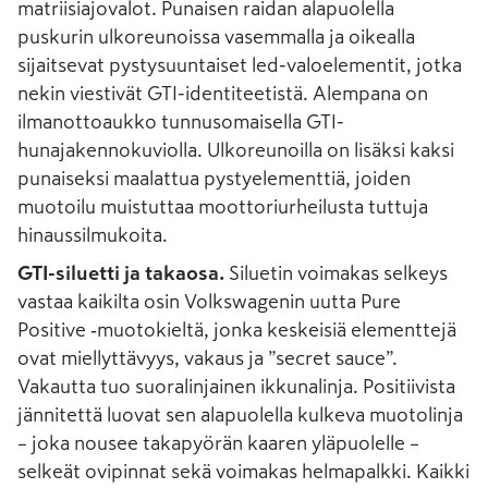
matriisiajovalot. Punaisen raidan alapuolella
puskurin ulkoreunoissa vasemmalla ja oikealla
sijaitsevat pystysuuntaiset led-valoelementit, jotka
nekin viestivät GTI-identiteetistä. Alempana on
ilmanottoaukko tunnusomaisella GTI-
hunajakennokuviolla. Ulkoreunoilla on lisäksi kaksi
punaiseksi maalattua pystyelementtiä, joiden
muotoilu muistuttaa moottoriurheilusta tuttuja
hinaussilmukoita.
GTI-siluetti ja takaosa.
Siluetin voimakas selkeys
vastaa kaikilta osin Volkswagenin uutta Pure
Positive ‑muotokieltä, jonka keskeisiä elementtejä
ovat miellyttävyys, vakaus ja ”secret sauce”.
Vakautta tuo suoralinjainen ikkunalinja. Positiivista
jännitettä luovat sen alapuolella kulkeva muotolinja
– joka nousee takapyörän kaaren yläpuolelle –
selkeät ovipinnat sekä voimakas helmapalkki. Kaikki