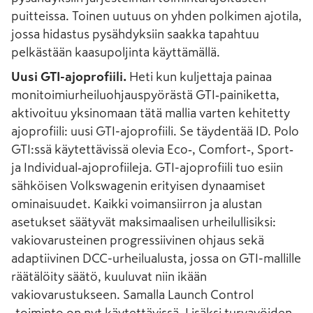
puitteissa. Toinen uutuus on yhden polkimen ajotila,
jossa hidastus pysähdyksiin saakka tapahtuu
pelkästään kaasupoljinta käyttämällä.
Uusi GTI-ajoprofiili.
Heti kun kuljettaja painaa
monitoimiurheiluohjauspyörästä GTI‑painiketta,
aktivoituu yksinomaan tätä mallia varten kehitetty
ajoprofiili: uusi GTI-ajoprofiili. Se täydentää ID. Polo
GTI:ssä käytettävissä olevia Eco‑, Comfort‑, Sport‑
ja Individual‑ajoprofiileja. GTI-ajoprofiili tuo esiin
sähköisen Volkswagenin erityisen dynaamiset
ominaisuudet. Kaikki voimansiirron ja alustan
asetukset säätyvät maksimaalisen urheilullisiksi:
vakiovarusteinen progressiivinen ohjaus sekä
adaptiivinen DCC-urheilualusta, jossa on GTI-mallille
räätälöity säätö, kuuluvat niin ikään
vakiovarustukseen. Samalla Launch Control
‑toiminto on nyt käytettävissä. Lisäksi turvavöiden