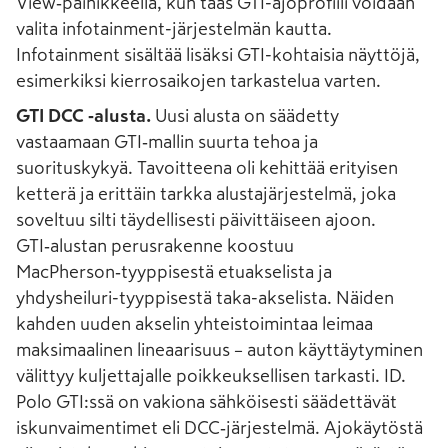
View‑painikkeella, kun taas GTI-ajoprofiili voidaan
valita infotainment-järjestelmän kautta.
Infotainment sisältää lisäksi GTI-kohtaisia näyttöjä,
esimerkiksi kierrosaikojen tarkastelua varten.
GTI DCC ‑alusta.
Uusi alusta on säädetty
vastaamaan GTI‑mallin suurta tehoa ja
suorituskykyä. Tavoitteena oli kehittää erityisen
ketterä ja erittäin tarkka alustajärjestelmä, joka
soveltuu silti täydellisesti päivittäiseen ajoon.
GTI‑alustan perusrakenne koostuu
MacPherson‑tyyppisestä etuakselista ja
yhdysheiluri-tyyppisestä taka-akselista. Näiden
kahden uuden akselin yhteistoimintaa leimaa
maksimaalinen lineaarisuus – auton käyttäytyminen
välittyy kuljettajalle poikkeuksellisen tarkasti. ID.
Polo GTI:ssä on vakiona sähköisesti säädettävät
iskunvaimentimet eli DCC‑järjestelmä. Ajokäytöstä