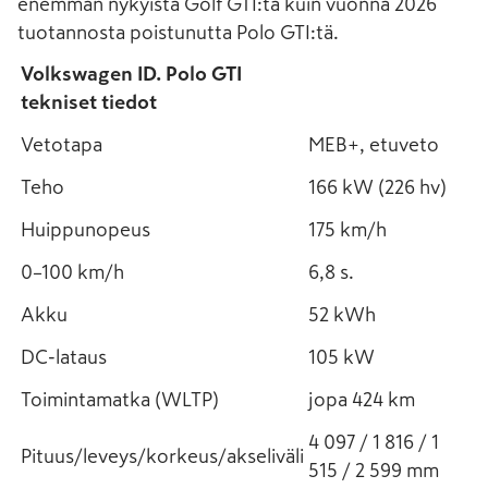
enemmän nykyistä Golf GTI:tä kuin vuonna 2026
tuotannosta poistunutta Polo GTI:tä.
Volkswagen ID. Polo GTI
tekniset tiedot
Vetotapa
MEB+, etuveto
Teho
166 kW (226 hv)
Huippunopeus
175 km/h
0–100 km/h
6,8 s.
Akku
52 kWh
DC-lataus
105 kW
Toimintamatka (WLTP)
jopa 424 km
4 097 / 1 816 / 1
Pituus/leveys/korkeus/akseliväli
515 / 2 599 mm