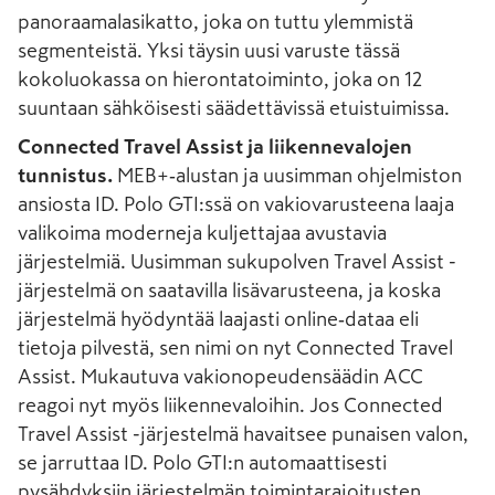
panoraamalasikatto, joka on tuttu ylemmistä
segmenteistä. Yksi täysin uusi varuste tässä
kokoluokassa on hierontatoiminto, joka on 12
suuntaan sähköisesti säädettävissä etuistuimissa.
Connected Travel Assist ja liikennevalojen
tunnistus.
MEB+‑alustan ja uusimman ohjelmiston
ansiosta ID. Polo GTI:ssä on vakiovarusteena laaja
valikoima moderneja kuljettajaa avustavia
järjestelmiä. Uusimman sukupolven Travel Assist -
järjestelmä on saatavilla lisävarusteena, ja koska
järjestelmä hyödyntää laajasti online‑dataa eli
tietoja pilvestä, sen nimi on nyt Connected Travel
Assist. Mukautuva vakionopeudensäädin ACC
reagoi nyt myös liikennevaloihin. Jos Connected
Travel Assist -järjestelmä havaitsee punaisen valon,
se jarruttaa ID. Polo GTI:n automaattisesti
pysähdyksiin järjestelmän toimintarajoitusten