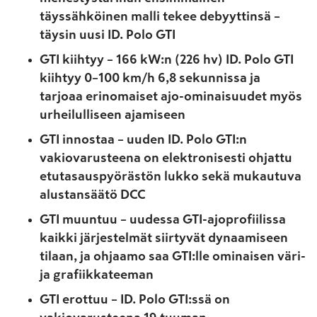
täyssähköinen malli tekee debyyttinsä –
täysin uusi ID. Polo GTI
GTI kiihtyy – 166 kW:n (226 hv) ID. Polo GTI
kiihtyy 0–100 km/h 6,8 sekunnissa ja
tarjoaa erinomaiset ajo-ominaisuudet myös
urheilulliseen ajamiseen
GTI innostaa – uuden ID. Polo GTI:n
vakiovarusteena on elektronisesti ohjattu
etutasauspyörästön lukko sekä mukautuva
alustansäätö DCC
GTI muuntuu – uudessa GTI-ajoprofiilissa
kaikki järjestelmät siirtyvät dynaamiseen
tilaan, ja ohjaamo saa GTI:lle ominaisen väri-
ja grafiikkateeman
GTI erottuu – ID. Polo GTI:ssä on