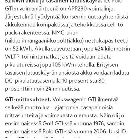
52 kWh akku ja tasainen latauskäyrä.
ID. Polo
GTI:n voimanlähteenä on APP290‑voimalinja.
Järjestelmä hyödyntää konsernin uutta yhtenäistä
akkukennoa kompaktissa ja tehokkaassa cell-to-
pack‑rakenteessa. NMC-akun
(nikkeli‑mangaani‑kobolttiakku) nettokapasiteetti
on 52 kWh. Akulla saavutetaan jopa 424 kilometrin
WLTP-toimintamatka, ja sitä voidaan ladata
pikalatureissa jopa 105 kW:n teholla. Erityisen
tasaisen latauskäyrän ansiosta akku voidaan ladata
DC-pikalatausasemalla 10 prosentista 80
prosenttiin noin 24 minuutissa.
GTI-mittasuhteet.
Volkswagenin GTI ilmentää
selkeää muotoilua – ajattomia, tasapainoisia
mittasuhteita ja voimakasta olemusta. Näin oli jo
ensimmäisessä Golf GTI:ssä vuonna 1976, samoin
ensimmäisessä Polo GTI:ssä vuonna 2006. Uusi ID.