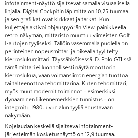
infotainment-näyttö sijaitsevat samalla visuaalisella
linjalla. Digital Cockpitin läpimitta on 10,25 tuumaa,
ja sen grafiikat ovat kirkkaat ja tarkat. Kun
kuljettaja aktivoi ohjauspyörän View‑painikkeella
retro‑näkymän, mittaristo muuttuu viimeisten Golf
I-autojen tyyliseksi. Tällöin vasemmalla puolella on
perinteinen nopeusmittari ja oikealla tyylitelty
kierroslukumittari. Täyssähköisessä ID. Polo GTI:ssä
tämä mittari ei luonnollisesti näytä moottorin
kierroslukua, vaan voimansiirron energian tuottoa
tai talteenottoa tehomittarina. Kuten tehomittari,
myös muut modernit toiminnot – esimerkiksi
dynaaminen liikennemerkkien tunnistus – on
integroitu 1980‑luvun alun tyyliä edustavaan
näkymään.
Kojelaudan keskellä sijaitseva infotainment-
järjestelmän kosketusnäyttö on 12,9 tuumaa.