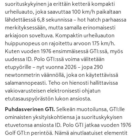
suorituskykyinen ja erittäin ketterä kompakti
urheiluauto, joka saavuttaa 100 km/h paikaltaan
lähdettäessä 6,8 sekunnissa – hot hatch parhaassa
merkityksessään, mutta samalla erinomaisesti
arkiajoon soveltuva. Kompaktin urheiluauton
huippunopeus on rajoitettu arvoon 175 km/h.
Kuten vuoden 1976 ensimmäisessä GTI:ssä, myös
uudessa ID. Polo GTI:ssä voima välitetään
etupyörille – nyt vuonna 2026 – jopa 290
newtonmetrin väännöllä, joka on käytettävissä
salamannopeasti. Teho on hienosti hallittavissa
vakiovarusteisen elektronisesti ohjatun
etutasauspyörästön lukon ansiosta.
Puhdasverinen GTI.
Selkeän muotoilunsa, GTI:lle
ominaisten yksityiskohtiensa ja suorituskykyisen
etuvetonsa ansiosta ID. Polo GTI jatkaa vuoden 1976
Golf GTI:n perintöä. Nämä ainutlaatuiset elementit