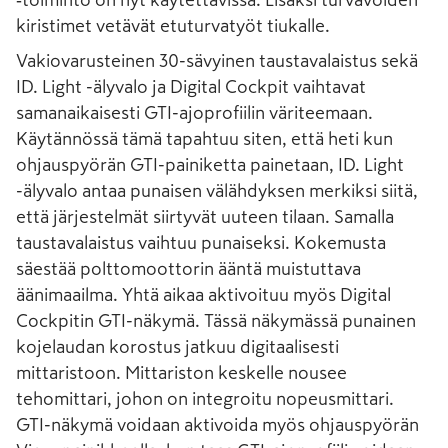
kiristimet vetävät etuturvatyöt tiukalle.
Vakiovarusteinen 30-sävyinen taustavalaistus sekä
ID. Light -älyvalo ja Digital Cockpit vaihtavat
samanaikaisesti GTI-ajoprofiilin väriteemaan.
Käytännössä tämä tapahtuu siten, että heti kun
ohjauspyörän GTI-painiketta painetaan, ID. Light
-älyvalo antaa punaisen välähdyksen merkiksi siitä,
että järjestelmät siirtyvät uuteen tilaan. Samalla
taustavalaistus vaihtuu punaiseksi. Kokemusta
säestää polttomoottorin ääntä muistuttava
äänimaailma. Yhtä aikaa aktivoituu myös Digital
Cockpitin GTI-näkymä. Tässä näkymässä punainen
kojelaudan korostus jatkuu digitaalisesti
mittaristoon. Mittariston keskelle nousee
tehomittari, johon on integroitu nopeusmittari.
GTI-näkymä voidaan aktivoida myös ohjauspyörän