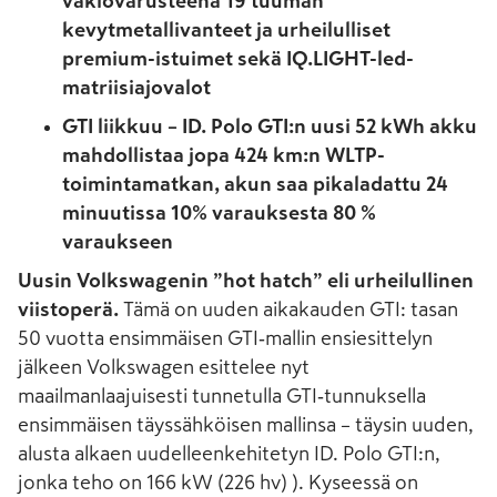
vakiovarusteena 19 tuuman
kevytmetallivanteet ja urheilulliset
premium-istuimet sekä IQ.LIGHT-led-
matriisiajovalot
GTI liikkuu – ID. Polo GTI:n uusi 52 kWh akku
mahdollistaa jopa 424 km:n WLTP-
toimintamatkan, akun saa pikaladattu 24
minuutissa 10% varauksesta 80 %
varaukseen
Uusin Volkswagenin ”hot hatch” eli urheilullinen
viistoperä.
Tämä on uuden aikakauden GTI: tasan
50 vuotta ensimmäisen GTI‑mallin ensiesittelyn
jälkeen Volkswagen esittelee nyt
maailmanlaajuisesti tunnetulla GTI‑tunnuksella
ensimmäisen täyssähköisen mallinsa – täysin uuden,
alusta alkaen uudelleenkehitetyn ID. Polo GTI:n,
jonka teho on 166 kW (226 hv) ). Kyseessä on