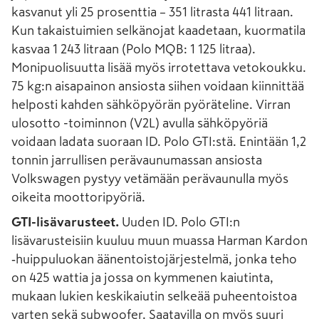
kasvanut yli 25 prosenttia – 351 litrasta 441 litraan.
Kun takaistuimien selkänojat kaadetaan, kuormatila
kasvaa 1 243 litraan (Polo MQB: 1 125 litraa).
Monipuolisuutta lisää myös irrotettava vetokoukku.
75 kg:n aisapainon ansiosta siihen voidaan kiinnittää
helposti kahden sähköpyörän pyöräteline. Virran
ulosotto -toiminnon (V2L) avulla sähköpyöriä
voidaan ladata suoraan ID. Polo GTI:stä. Enintään 1,2
tonnin jarrullisen perävaunumassan ansiosta
Volkswagen pystyy vetämään perävaunulla myös
oikeita moottoripyöriä.
GTI-lisävarusteet.
Uuden ID. Polo GTI:n
lisävarusteisiin kuuluu muun muassa Harman Kardon
‑huippuluokan äänentoistojärjestelmä, jonka teho
on 425 wattia ja jossa on kymmenen kaiutinta,
mukaan lukien keskikaiutin selkeää puheentoistoa
varten sekä subwoofer. Saatavilla on myös suuri