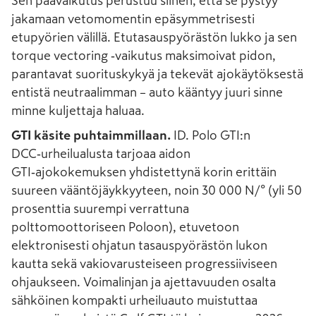
Sen päävaikutus perustuu siihen, että se pystyy
jakamaan vetomomentin epäsymmetrisesti
etupyörien välillä. Etutasauspyörästön lukko ja sen
torque vectoring ‑vaikutus maksimoivat pidon,
parantavat suorituskykyä ja tekevät ajokäytöksestä
entistä neutraalimman – auto kääntyy juuri sinne
minne kuljettaja haluaa.
GTI käsite puhtaimmillaan.
ID. Polo GTI:n
DCC‑urheilualusta tarjoaa aidon
GTI‑ajokokemuksen yhdistettynä korin erittäin
suureen vääntöjäykkyyteen, noin 30 000 N/° (yli 50
prosenttia suurempi verrattuna
polttomoottoriseen Poloon), etuvetoon
elektronisesti ohjatun tasauspyörästön lukon
kautta sekä vakiovarusteiseen progressiiviseen
ohjaukseen. Voimalinjan ja ajettavuuden osalta
sähköinen kompakti urheiluauto muistuttaa