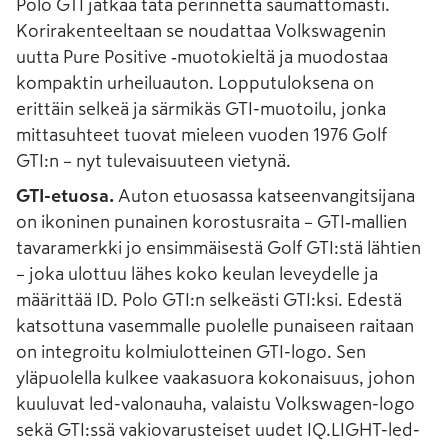
Polo GTI jatkaa tätä perinnettä saumattomasti.
Korirakenteeltaan se noudattaa Volkswagenin
uutta Pure Positive ‑muotokieltä ja muodostaa
kompaktin urheiluauton. Lopputuloksena on
erittäin selkeä ja särmikäs GTI-muotoilu, jonka
mittasuhteet tuovat mieleen vuoden 1976 Golf
GTI:n – nyt tulevaisuuteen vietynä.
GTI-etuosa.
Auton etuosassa katseenvangitsijana
on ikoninen punainen korostusraita – GTI‑mallien
tavaramerkki jo ensimmäisestä Golf GTI:stä lähtien
– joka ulottuu lähes koko keulan leveydelle ja
määrittää ID. Polo GTI:n selkeästi GTI:ksi. Edestä
katsottuna vasemmalle puolelle punaiseen raitaan
on integroitu kolmiulotteinen GTI-logo. Sen
yläpuolella kulkee vaakasuora kokonaisuus, johon
kuuluvat led-valonauha, valaistu Volkswagen-logo
sekä GTI:ssä vakiovarusteiset uudet IQ.LIGHT-led-