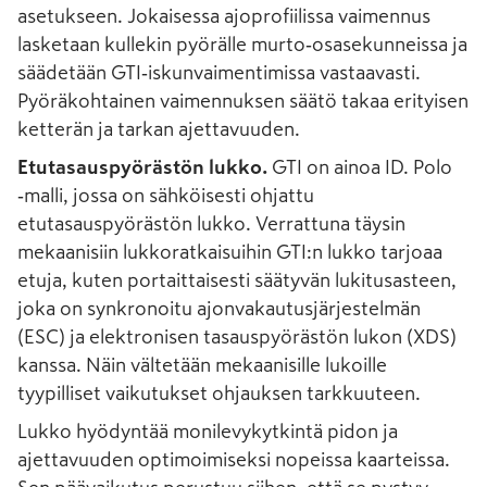
asetukseen. Jokaisessa ajoprofiilissa vaimennus
lasketaan kullekin pyörälle murto‑osasekunneissa ja
säädetään GTI‑iskunvaimentimissa vastaavasti.
Pyöräkohtainen vaimennuksen säätö takaa erityisen
ketterän ja tarkan ajettavuuden.
Etutasauspyörästön lukko.
GTI on ainoa ID. Polo
‑malli, jossa on sähköisesti ohjattu
etutasauspyörästön lukko. Verrattuna täysin
mekaanisiin lukkoratkaisuihin GTI:n lukko tarjoaa
etuja, kuten portaittaisesti säätyvän lukitusasteen,
joka on synkronoitu ajonvakautusjärjestelmän
(ESC) ja elektronisen tasauspyörästön lukon (XDS)
kanssa. Näin vältetään mekaanisille lukoille
tyypilliset vaikutukset ohjauksen tarkkuuteen.
Lukko hyödyntää monilevykytkintä pidon ja
ajettavuuden optimoimiseksi nopeissa kaarteissa.