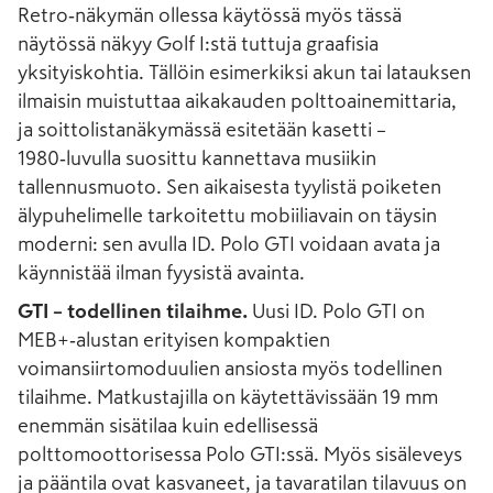
Retro‑näkymän ollessa käytössä myös tässä
näytössä näkyy Golf I:stä tuttuja graafisia
yksityiskohtia. Tällöin esimerkiksi akun tai latauksen
ilmaisin muistuttaa aikakauden polttoainemittaria,
ja soittolistanäkymässä esitetään kasetti –
1980‑luvulla suosittu kannettava musiikin
tallennusmuoto. Sen aikaisesta tyylistä poiketen
älypuhelimelle tarkoitettu mobiiliavain on täysin
moderni: sen avulla ID. Polo GTI voidaan avata ja
käynnistää ilman fyysistä avainta.
GTI – todellinen tilaihme.
Uusi ID. Polo GTI on
MEB+‑alustan erityisen kompaktien
voimansiirtomoduulien ansiosta myös todellinen
tilaihme. Matkustajilla on käytettävissään 19 mm
enemmän sisätilaa kuin edellisessä
polttomoottorisessa Polo GTI:ssä. Myös sisäleveys
ja pääntila ovat kasvaneet, ja tavaratilan tilavuus on