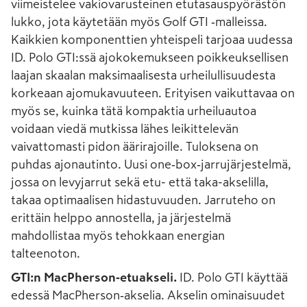
viimeistelee vakiovarusteinen etutasauspyörästön
lukko, jota käytetään myös Golf GTI ‑malleissa.
Kaikkien komponenttien yhteispeli tarjoaa uudessa
ID. Polo GTI:ssä ajokokemukseen poikkeuksellisen
laajan skaalan maksimaalisesta urheilullisuudesta
korkeaan ajomukavuuteen. Erityisen vaikuttavaa on
myös se, kuinka tätä kompaktia urheiluautoa
voidaan viedä mutkissa lähes leikittelevän
vaivattomasti pidon äärirajoille. Tuloksena on
puhdas ajonautinto. Uusi one‑box‑jarrujärjestelmä,
jossa on levyjarrut sekä etu- että taka-akselilla,
takaa optimaalisen hidastuvuuden. Jarruteho on
erittäin helppo annostella, ja järjestelmä
mahdollistaa myös tehokkaan energian
talteenoton.
GTI:n MacPherson‑etuakseli.
ID. Polo GTI käyttää
edessä MacPherson‑akselia. Akselin ominaisuudet