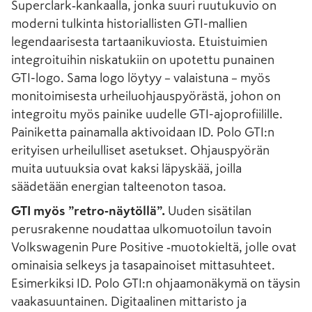
Superclark‑kankaalla, jonka suuri ruutukuvio on
moderni tulkinta historiallisten GTI-mallien
legendaarisesta tartaanikuviosta. Etuistuimien
integroituihin niskatukiin on upotettu punainen
GTI-logo. Sama logo löytyy – valaistuna – myös
monitoimisesta urheiluohjauspyörästä, johon on
integroitu myös painike uudelle GTI-ajoprofiilille.
Painiketta painamalla aktivoidaan ID. Polo GTI:n
erityisen urheilulliset asetukset. Ohjauspyörän
muita uutuuksia ovat kaksi läpyskää, joilla
säädetään energian talteenoton tasoa.
GTI myös ”retro‑näytöllä”.
Uuden sisätilan
perusrakenne noudattaa ulkomuotoilun tavoin
Volkswagenin Pure Positive ‑muotokieltä, jolle ovat
ominaisia selkeys ja tasapainoiset mittasuhteet.
Esimerkiksi ID. Polo GTI:n ohjaamonäkymä on täysin
vaakasuuntainen. Digitaalinen mittaristo ja