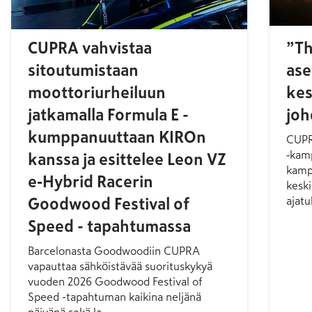
CUPRA vahvistaa
”Th
sitoutumistaan
ase
moottoriurheiluun
kes
jatkamalla Formula E -
joh
kumppanuuttaan KIROn
CUPR
‑kam
kanssa ja esittelee Leon VZ
kampa
e‑Hybrid Racerin
keski
ajatuk
Goodwood Festival of
Speed - tapahtumassa
Barcelonasta Goodwoodiin CUPRA
vapauttaa sähköistävää suorituskykyä
vuoden 2026 Goodwood Festival of
Speed -tapahtuman kaikina neljänä
päivänä sekä la...