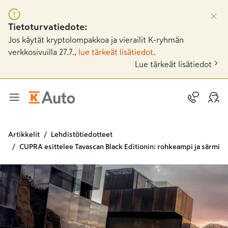
Tietoturvatiedote:
Jos käytät kryptolompakkoa ja vierailit K-ryhmän
verkkosivuilla 27.7.,
lue tärkeät lisätiedot
.
Lue tärkeät lisätiedot
Artikkelit
Lehdistötiedotteet
CUPRA esittelee Tavascan Black Editionin: rohkeampi ja särmik