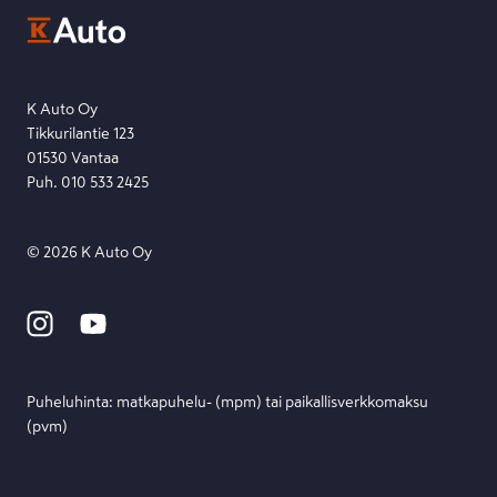
Ota yhteyttä toimipisteeseen tai lähetä viesti lomakkeella.
Etsi toimipiste
Lähetä viesti
K Auto Oy
Tikkurilantie 123
01530 Vantaa
Puh. 010 533 2425
©
2026
K Auto Oy
Puheluhinta: matka­puhelu- (mpm) tai paikallis­verkko­maksu
(pvm)