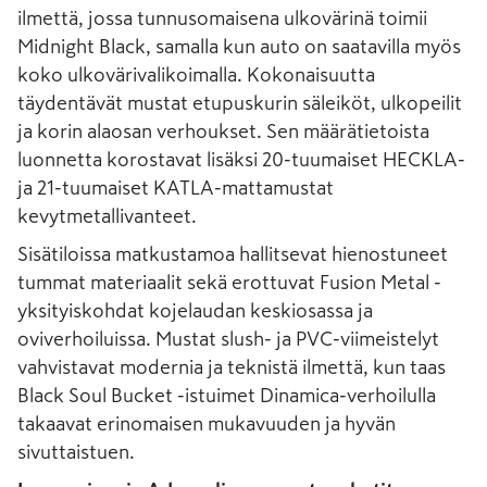
ilmettä, jossa tunnusomaisena ulkovärinä toimii
Midnight Black, samalla kun auto on saatavilla myös
koko ulkovärivalikoimalla. Kokonaisuutta
täydentävät mustat etupuskurin säleiköt, ulkopeilit
ja korin alaosan verhoukset. Sen määrätietoista
luonnetta korostavat lisäksi 20-tuumaiset HECKLA-
ja 21-tuumaiset KATLA-mattamustat
kevytmetallivanteet.
Sisätiloissa matkustamoa hallitsevat hienostuneet
tummat materiaalit sekä erottuvat Fusion Metal -
yksityiskohdat kojelaudan keskiosassa ja
oviverhoiluissa. Mustat slush- ja PVC-viimeistelyt
vahvistavat modernia ja teknistä ilmettä, kun taas
Black Soul Bucket -istuimet Dinamica-verhoilulla
takaavat erinomaisen mukavuuden ja hyvän
sivuttaistuen.