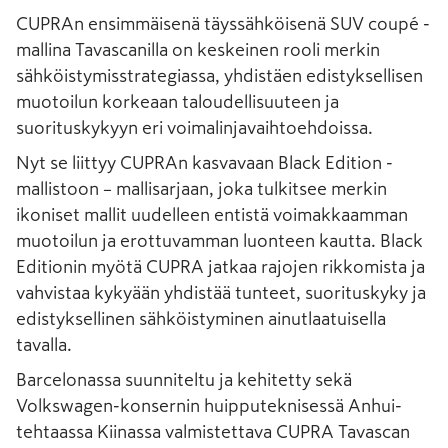
CUPRAn ensimmäisenä täyssähköisenä SUV coupé -
mallina Tavascanilla on keskeinen rooli merkin
sähköistymisstrategiassa, yhdistäen edistyksellisen
muotoilun korkeaan taloudellisuuteen ja
suorituskykyyn eri voimalinjavaihtoehdoissa.
Nyt se liittyy CUPRAn kasvavaan Black Edition -
mallistoon – mallisarjaan, joka tulkitsee merkin
ikoniset mallit uudelleen entistä voimakkaamman
muotoilun ja erottuvamman luonteen kautta. Black
Editionin myötä CUPRA jatkaa rajojen rikkomista ja
vahvistaa kykyään yhdistää tunteet, suorituskyky ja
edistyksellinen sähköistyminen ainutlaatuisella
tavalla.
Barcelonassa suunniteltu ja kehitetty sekä
Volkswagen-konsernin huipputeknisessä Anhui-
tehtaassa Kiinassa valmistettava CUPRA Tavascan