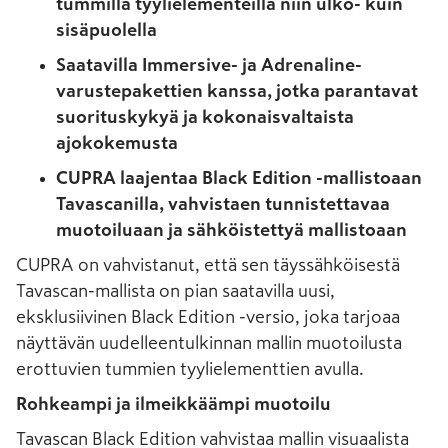
tummilla tyylielementeillä niin ulko- kuin
sisäpuolella
Saatavilla Immersive- ja Adrenaline-
varustepakettien kanssa, jotka parantavat
suorituskykyä ja kokonaisvaltaista
ajokokemusta
CUPRA laajentaa Black Edition -mallistoaan
Tavascanilla, vahvistaen tunnistettavaa
muotoiluaan ja sähköistettyä mallistoaan
CUPRA on vahvistanut, että sen täyssähköisestä
Tavascan-mallista on pian saatavilla uusi,
eksklusiivinen Black Edition -versio, joka tarjoaa
näyttävän uudelleentulkinnan mallin muotoilusta
erottuvien tummien tyylielementtien avulla.
Rohkeampi ja ilmeikkäämpi muotoilu
Tavascan Black Edition vahvistaa mallin visuaalista