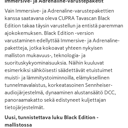
Immersive- ja Adrenaline-varustepaketit
Vain Immersive- ja Adrenaline-varustepakettien
kanssa saatavana oleva CUPRA Tavascan Black
Edition takaa täysin varustellun ja entistä paremman
ajokokemuksen. Black Edition -version
varustaminen edellyttää Immersive- ja Adrenaline-
paketteja, jotka kokoavat yhteen nykyisen
malliston mukavuus-, teknologia- ja
suorituskykyominaisuuksia. Näihin kuuluvat
esimerkiksi sähköisesti säädettävät etuistuimet
muisti- ja lämmitystoiminnoilla, elämyksellinen
tunnelmavalaistus, korkeatasoinen Sennheiser-
audiojärjestelmä, dynaaminen alustansäätö DCC,
panoraamakatto sekä edistyneet kuljettajan
tietojärjestelmät.
Uusi, tunnistettava luku Black Edition -
mallistossa