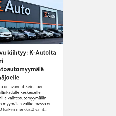
vu kiihtyy: K-Autolta
ri
htoautomyymälä
näjoelle
o on avannut Seinäjoen
ilänkadulle keskeiselle
nnille vaihtoautomyymälän.
 myymälän valikoimassa on
00 kaiken merkkistä vaiht...