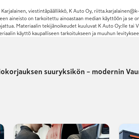
a Karjalainen, viestintäpäällikkö, K Auto Oy,
riitta.karjalainen@k-
een aineisto on tarkoitettu ainoastaan median käyttöön ja se o
jattua. Materiaalin tekijänoikeudet kuuluvat K Auto Oy:lle tai
eriaalin käyttö kaupalliseen tarkoitukseen ja muuhun levitykseen 
riokorjauksen suuryksikön – modernin Vaur