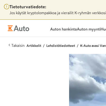
Tietoturvatiedote:
Jos käytät kryptolompakkoa ja vierailit K-ryhmän verkkosiv
Auton hankinta
Auton myynti
Huo
Takaisin
Artikkelit
Lehdistötiedotteet
K-Auto avasi Van