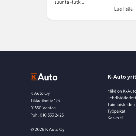
suunta ‑tutk...
Lue lisää
K-Auto yri
Mikä on K-Aut
K Auto Oy
Lehdistötiedot
Tikkurilantie 123
Toimipisteiden
01530 Vantaa
Työpaikat
Puh. 010 533 2425
Kesko.fi
©
2026
K Auto Oy