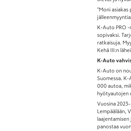
"Moni asiakas 
jälleenmyyntia
K-Auto PRO -m
sopivaksi. Tar
ratkaisuja. My
Kehä III:n läh
K-Auto vahvi
K-Auto on nou
Suomessa. K-A
000 autoa, mi
hyötyautojen o
Vuosina 2023–
Lempäälään, V
laajentamisen 
panostaa vuonn