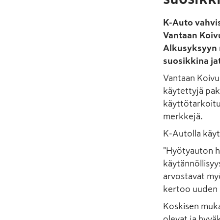
K-Auto vahvi
Vantaan Koiv
Alkusyksyyn 
suosikkina j
Vantaan Koivu
käytettyjä pak
käyttötarkoituk
merkkejä.
K-Autolla käyt
"Hyötyauton h
käytännöllisyys
arvostavat myö
kertoo uuden 
Koskisen mukaa
olevat ja hyvä