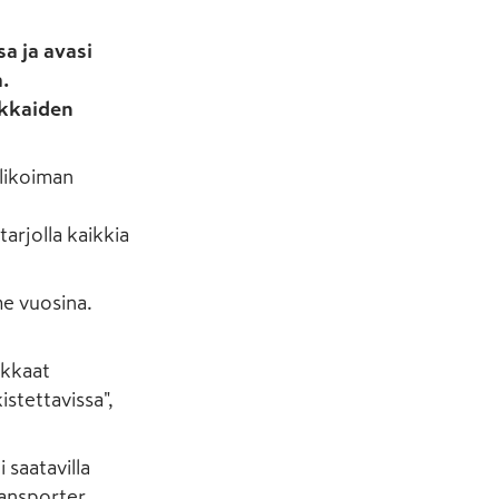
a ja avasi
.
akkaiden
likoiman
tarjolla kaikkia
me vuosina.
akkaat
stettavissa",
 saatavilla
ransporter.