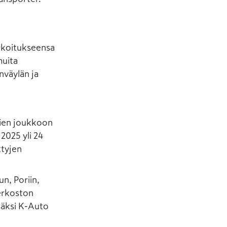
rkoitukseensa
muita
nväylän ja
jien joukkoon
2025 yli 24
ttyjen
n, Poriin,
erkoston
säksi K-Auto