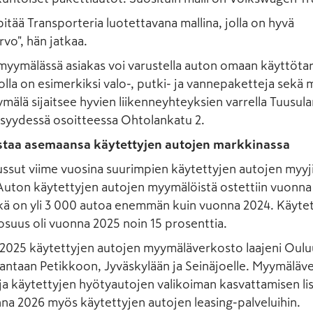
pitää Transporteria luotettavana mallina, jolla on hyvä
rvo", hän jatkaa.
yymälässä asiakas voi varustella auton omaan käyttöta
jolla on esimerkiksi valo-, putki- ja vannepaketteja sekä 
ymälä sijaitsee hyvien liikenneyhteyksien varrella Tuusula
eisyydessä osoitteessa Ohtolankatu 2.
staa asemaansa käytettyjen autojen markkinassa
ssut viime vuosina suurimpien käytettyjen autojen myy
uton käytettyjen autojen myymälöistä ostettiin vuonna 
kä on yli 3 000 autoa enemmän kuin vuonna 2024. Käyte
suus oli vuonna 2025 noin 15 prosenttia.
2025 käytettyjen autojen myymäläverkosto laajeni Ouluu
antaan Petikkoon, Jyväskylään ja Seinäjoelle. Myymäläv
ja käytettyjen hyötyautojen valikoiman kasvattamisen li
a 2026 myös käytettyjen autojen leasing-palveluihin.