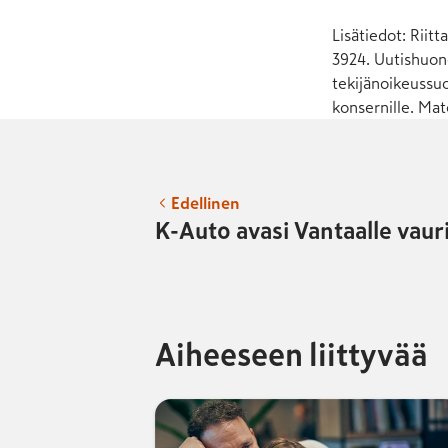
Lisätiedot: Riitt
3924. Uutishuon
tekijänoikeussuo
konsernille. Mat
Edellinen
K-Auto avasi Vantaalle vau
Aiheeseen liittyvää