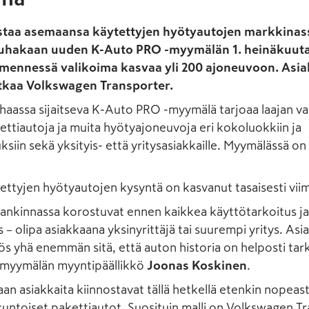
staa asemaansa käytettyjen hyötyautojen markkinass
uhakaan uuden K-Auto PRO -myymälän 1. heinäkuuta
mennessä valikoima kasvaa yli 200 ajoneuvoon. Asi
atkaa Volkswagen Transporter.
haassa sijaitseva K-Auto PRO -myymälä tarjoaa laajan va
ettiautoja ja muita hyötyajoneuvoja eri kokoluokkiin ja
siin sekä yksityis- että yritysasiakkaille. Myymälässä on 
ettyjen hyötyautojen kysyntä on kasvanut tasaisesti vii
ankinnassa korostuvat ennen kaikkea käyttötarkoitus ja
 – olipa asiakkaana yksinyrittäjä tai suurempi yritys. Asi
s yhä enemmän sitä, että auton historia on helposti tarki
myymälän myyntipäällikkö
Joonas Koskinen
.
n asiakkaita kiinnostavat tällä hetkellä etenkin nopeasti
kuntoiset pakettiautot. Suosituin malli on Volkswagen T