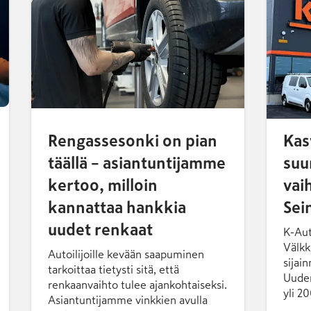
Rengassesonki on pian
Kas
täällä – asiantuntijamme
suu
kertoo, milloin
vai
kannattaa hankkia
Sei
uudet renkaat
K-Aut
Välkk
Autoilijoille kevään saapuminen
sijai
tarkoittaa tietysti sitä, että
Uuden
renkaanvaihto tulee ajankohtaiseksi.
yli 2
Asiantuntijamme vinkkien avulla