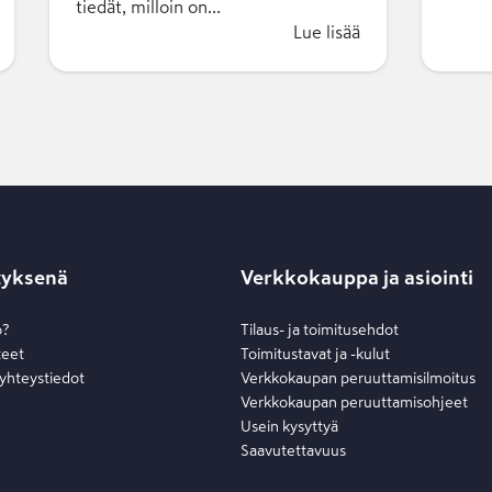
tiedät, milloin on...
Lue lisää
tyksenä
Verkkokauppa ja asiointi
o?
Tilaus- ja toimitusehdot
teet
Toimitustavat ja -kulut
 yhteystiedot
Verkkokaupan peruuttamisilmoitus
Verkkokaupan peruuttamisohjeet
Usein kysyttyä
Saavutettavuus