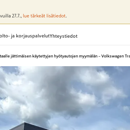
uilla 27.7.,
lue tärkeät lisätiedot
.
lto- ja korjauspalvelut
Yhteystiedot
taalle jättimäisen käytettyjen hyötyautojen myymälän – Volkswagen Tr