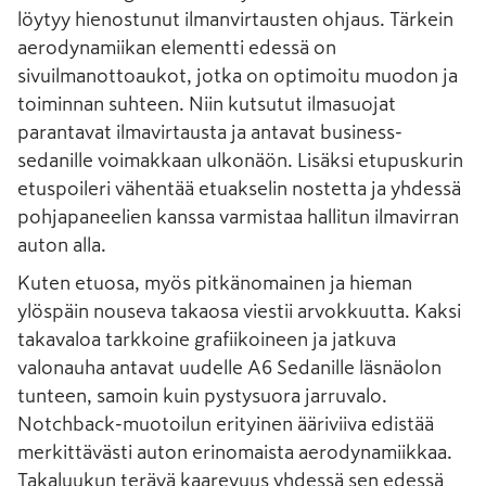
löytyy hienostunut ilmanvirtausten ohjaus. Tärkein
aerodynamiikan elementti edessä on
sivuilmanottoaukot, jotka on optimoitu muodon ja
toiminnan suhteen. Niin kutsutut ilmasuojat
parantavat ilmavirtausta ja antavat business-
sedanille voimakkaan ulkonäön. Lisäksi etupuskurin
etuspoileri vähentää etuakselin nostetta ja yhdessä
pohjapaneelien kanssa varmistaa hallitun ilmavirran
auton alla.
Kuten etuosa, myös pitkänomainen ja hieman
ylöspäin nouseva takaosa viestii arvokkuutta. Kaksi
takavaloa tarkkoine grafiikoineen ja jatkuva
valonauha antavat uudelle A6 Sedanille läsnäolon
tunteen, samoin kuin pystysuora jarruvalo.
Notchback-muotoilun erityinen ääriviiva edistää
merkittävästi auton erinomaista aerodynamiikkaa.
Takaluukun terävä kaarevuus yhdessä sen edessä