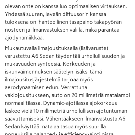
olevan ontelon kanssa luo optimaalisen virtauksen.
Yhdessä suuren, leveän diffuusorin kanssa
tuloksena on ihanteellinen tasapaino takapyörän
nosteen ja ilmanvastuksen välillä, mikä parantaa
ajodynamiikkaa.
Mukautuvalla ilmajousituksella (lisävaruste)
varustettu A6 Sedan täydentää urheilullisuuden ja
mukavuuden synteesiä. Korkeuden ja
iskunvaimennuksen säätelyn lisäksi tämä
ilmajousitusjärjestelmä tarjoaa myös
aerodynaamisen edun. Verrattuna
vakiojousitukseen, auto on 20 millimetriä matalampi
normaalitilassa. Dynamic-ajotilassa ajokorkeus
laskee vielä 10 millimetriä urheilullisen ajotuntuman
saavuttamiseksi. Vähentääkseen ilmanvastusta A6
Sedan käyttää matalaa tasoa myös suurilla
nopeuksilla balanced- ja efficiency-ajotiloissa.