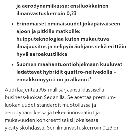
ja aerodynamiikassa: ensiluokkainen
ilmanvastuskerroin 0,23
Erinomaiset ominaisuudet jokapäiväiseen
ajoon ja pitkille matkoille:
huipputeknologiaa kuten mukautuva
ilmajousitus ja nelipyöräohjaus sekä erittäin
hyvä aeroakustiikka
Suomen maahantuontiohjelmaan kuuluvat
ladattavat hybridit quattro-nelivedolla –
ennakkomyynti on jo alkanut*
Audi laajentaa A6-mallisarjaansa klassisella
business-luokan Sedanilla. Se asettaa premium-
luokan uudet standardit muotoilussa ja
aerodynamiikassa ja tekee innovaatiot ja
mukavuuden konkreettiseksi jokaisessa
yksityiskohdassa. Sen ilmanvastuskerroin 0,23 on