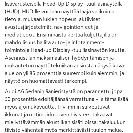
lisävarusteisella Head-Up Display -tuulilasinäytöllä
(HUD). HUD:lle voidaan näyttää laaja valikoima
tietoja, mukaan lukien nopeus, aktiiviset
avustusjärjestelmät, navigointiohjeet ja
mediatiedot. Ensimmäistä kertaa kuljettajilla on
mahdollisuus hallita auto- ja infotainment-
toimintoja Head-up Display -tuulilasinäytön kautta.
Asennustilan maksimaalisen hyödyntämisen ja
mukautetun näyttötekniikan ansiosta näkyvä kuva-
alue on yli 85 prosenttia suurempi kuin aiemmin, ja
näyttö on huomattavasti tarkempi.
Audi A6 Sedanin äänieristystä on parannettu jopa
30 prosenttia edeltäjäänsä verrattuna – ja tämä lisää
myös ajomukavuutta. Tiiviimmin sulkeutuvat
ikkunat ja optimoidut oven tiivisteet takaavat
miellyttävämmän akustiikan sisätiloissa; takaluukun
tiiviste vähentää myös merkittävästi tuulen melua.