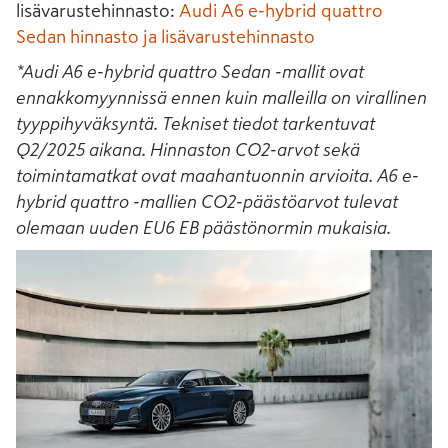
lisävarustehinnasto:
Audi A6 e-hybrid quattro
Sedan hinnasto ja lisävarustehinnasto
*Audi A6 e-hybrid quattro Sedan -mallit ovat
ennakkomyynnissä ennen kuin malleilla on virallinen
tyyppihyväksyntä. Tekniset tiedot tarkentuvat
Q2/2025 aikana. Hinnaston CO2-arvot sekä
toimintamatkat ovat maahantuonnin arvioita. A6 e-
hybrid quattro -mallien CO2-päästöarvot tulevat
olemaan uuden EU6 EB päästönormin mukaisia.