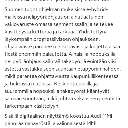
Suomen tuontiohjelman mukaisissa e-hybrid-
malleissa nelipyöräohjaus on ainutlaatuinen
vakiovaruste omassa segmentissään ja se tekee
käsittelystä ketterää ja tarkkaa. Yhdistettynä
jäykempään progressiiviseen ohjaukseen,
ohjausvaste paranee merkittävästi ja kuljettaja saa
tiestä enemmän palautetta. Alhaisilla nopeuksilla
nelipyöräohjaus kääntää takapyöriä enintään viisi
astetta vastakkaiseen suuntaan etupyöriin nähden,
mikä parantaa ohjattavuutta kaupunkiliikenteessä
ja tiukoissa mutkissa. Keskinopeuksilla ja
suuremmilla nopeuksilla takapyörät kääntyvät
samaan suuntaan, mikä johtaa vakaaseen ja entistä
tarkempaan käsittelyyn.
Sisällä digitaalinen näyttämö koostuu Audi MMI
panoraamanäytöstä ja valinnaisesta MMI