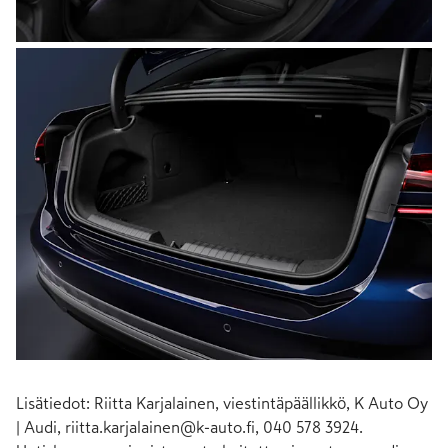
Lisätiedot: Riitta Karjalainen, viestintäpäällikkö, K Auto Oy
| Audi,
riitta.karjalainen@k-auto.fi
, 040 578 3924.