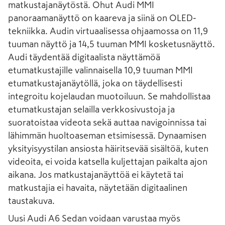
matkustajanäytöstä. Ohut Audi MMI
panoraamanäyttö on kaareva ja siinä on OLED-
tekniikka. Audin virtuaalisessa ohjaamossa on 11,9
tuuman näyttö ja 14,5 tuuman MMI kosketusnäyttö.
Audi täydentää digitaalista näyttämöä
etumatkustajille valinnaisella 10,9 tuuman MMI
etumatkustajanäytöllä, joka on täydellisesti
integroitu kojelaudan muotoiluun. Se mahdollistaa
etumatkustajan selailla verkkosivustoja ja
suoratoistaa videota sekä auttaa navigoinnissa tai
lähimmän huoltoaseman etsimisessä. Dynaamisen
yksityisyystilan ansiosta häiritsevää sisältöä, kuten
videoita, ei voida katsella kuljettajan paikalta ajon
aikana. Jos matkustajanäyttöä ei käytetä tai
matkustajia ei havaita, näytetään digitaalinen
taustakuva.
Uusi Audi A6 Sedan voidaan varustaa myös