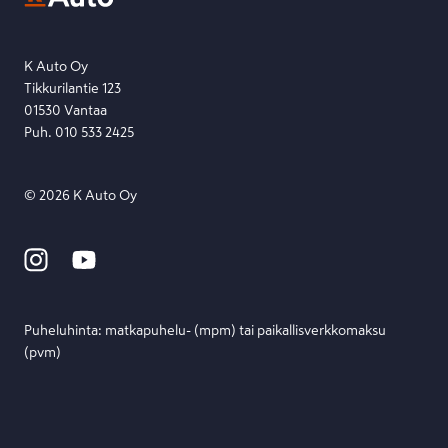
Etsi toimipiste
Lähetä viesti
K Auto Oy
Tikkurilantie 123
01530 Vantaa
Puh. 010 533 2425
©
2026
K Auto Oy
Puheluhinta: matka­puhelu- (mpm) tai paikallis­verkko­maksu
(pvm)