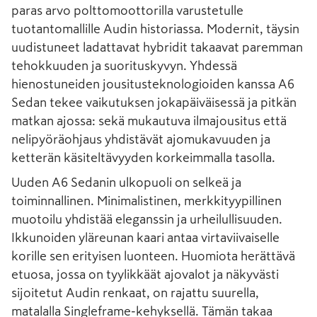
paras arvo polttomoottorilla varustetulle
tuotantomallille Audin historiassa. Modernit, täysin
uudistuneet ladattavat hybridit takaavat paremman
tehokkuuden ja suorituskyvyn. Yhdessä
hienostuneiden jousitusteknologioiden kanssa A6
Sedan tekee vaikutuksen jokapäiväisessä ja pitkän
matkan ajossa: sekä mukautuva ilmajousitus että
nelipyöräohjaus yhdistävät ajomukavuuden ja
ketterän käsiteltävyyden korkeimmalla tasolla.
Uuden A6 Sedanin ulkopuoli on selkeä ja
toiminnallinen. Minimalistinen, merkkityypillinen
muotoilu yhdistää eleganssin ja urheilullisuuden.
Ikkunoiden yläreunan kaari antaa virtaviivaiselle
korille sen erityisen luonteen. Huomiota herättävä
etuosa, jossa on tyylikkäät ajovalot ja näkyvästi
sijoitetut Audin renkaat, on rajattu suurella,
matalalla Singleframe-kehyksellä. Tämän takaa