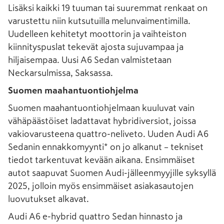
Lisäksi kaikki 19 tuuman tai suuremmat renkaat on
varustettu niin kutsutuilla melunvaimentimilla.
Uudelleen kehitetyt moottorin ja vaihteiston
kiinnityspuslat tekevät ajosta sujuvampaa ja
hiljaisempaa. Uusi A6 Sedan valmistetaan
Neckarsulmissa, Saksassa.
Suomen maahantuontiohjelma
Suomen maahantuontiohjelmaan kuuluvat vain
vähäpäästöiset ladattavat hybridiversiot, joissa
vakiovarusteena quattro-neliveto. Uuden Audi A6
Sedanin ennakkomyynti* on jo alkanut – tekniset
tiedot tarkentuvat kevään aikana. Ensimmäiset
autot saapuvat Suomen Audi-jälleenmyyjille syksyllä
2025, jolloin myös ensimmäiset asiakasautojen
luovutukset alkavat.
Audi A6 e-hybrid quattro Sedan hinnasto ja