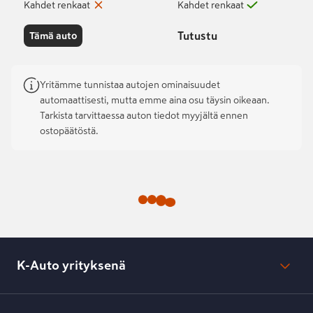
Kahdet renkaat
Kahdet renkaat
Tutustu
Tämä auto
Yritämme tunnistaa autojen ominaisuudet
automaattisesti, mutta emme aina osu täysin oikeaan.
Tarkista tarvittaessa auton tiedot myyjältä ennen
ostopäätöstä.
K-Auto yrityksenä
Mikä on K-Auto?