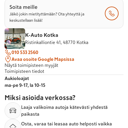
Soita meille
Jäikö jokin mietityttämään? Ota yhteyttä ja
keskustellaan lisää!
K-Auto Kotka
Ristinkalliontie 41, 48770 Kotka
010 533 2560
Avaa osoite Google Mapsissa
Näytä toimipisteen myyjät
Toimipisteen tiedot
Aukioloajat
ma-pe 9-17, la 10-15
Miksi asioida verkossa?
Laaja valikoima autoja kätevästi yhdestä
paikasta
Osta, varaa tai leasaa auto helposti vaikka