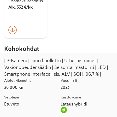
Osamaksurahoitus
Alk. 332 €/kk
Kohokohdat
| P-Kamera | Juuri huollettu | Urheiluistuimet |
Vakionopeudensäädin | Seisontailmastointi | LED |
Smartphone Interface | sis. ALV | SOH: 96,7 % |
Ajetut kilometrit
Vuosimalli
26 000 km
2023
Vetotapa
Käyttövoima
Etuveto
Lataushybridi