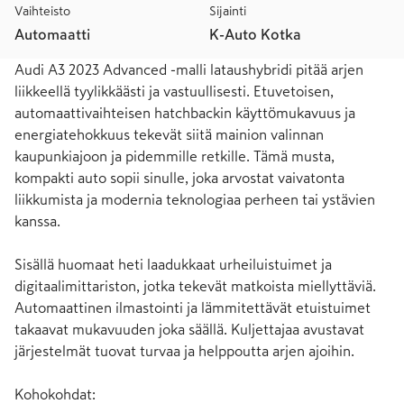
Vaihteisto
Sijainti
Automaatti
K-Auto Kotka
Audi A3 2023 Advanced -malli lataushybridi pitää arjen 
liikkeellä tyylikkäästi ja vastuullisesti. Etuvetoisen, 
automaattivaihteisen hatchbackin käyttömukavuus ja 
energiatehokkuus tekevät siitä mainion valinnan 
kaupunkiajoon ja pidemmille retkille. Tämä musta, 
kompakti auto sopii sinulle, joka arvostat vaivatonta 
liikkumista ja modernia teknologiaa perheen tai ystävien 
kanssa.

Sisällä huomaat heti laadukkaat urheiluistuimet ja 
digitaalimittariston, jotka tekevät matkoista miellyttäviä. 
Automaattinen ilmastointi ja lämmitettävät etuistuimet 
takaavat mukavuuden joka säällä. Kuljettajaa avustavat 
järjestelmät tuovat turvaa ja helppoutta arjen ajoihin.

Kohokohdat:
