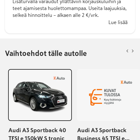
Lisäturvalla varaudut yllättäviin korjauskuluihin ja
teet ajamisesta huolettomampaa. Useita laajuuksia,
selkeä hinnoittelu – alkaen alle 2 €/vrk.
Lue lisää
Vaihtoehdot tälle autolle
Audi A3 Sportback 40
Audi A3 Sportback
TFSI e 150kW S tronic
Business 45 TFSI e