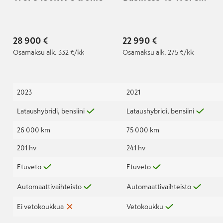
180kW S tronic | SOH:
92,9%
28 900 €
22 990 €
Osamaksu
alk. 332 €/kk
Osamaksu
alk. 275 €/kk
2023
2021
Lataushybridi, bensiini
Lataushybridi, bensiini
26 000 km
75 000 km
201 hv
241 hv
Etuveto
Etuveto
Automaattivaihteisto
Automaattivaihteisto
Ei vetokoukkua
Vetokoukku