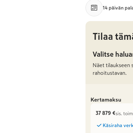
14 päivän pal
Tilaa täm
Valitse halu
Näet tilaukseen sa
rahoitustavan.
Kertamaksu
37 879 €
sis. toi
Käsiraha verk