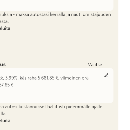
a
uksia - maksa autostasi kerralla ja nauti omistajuuden
asta.
eluita
us
Valitse
k, 3.99%, käsiraha 5 681,85 €, viimeinen erä
57,65 €
a
aa autosi kustannukset hallitusti pidemmälle ajalle
la.
eluita