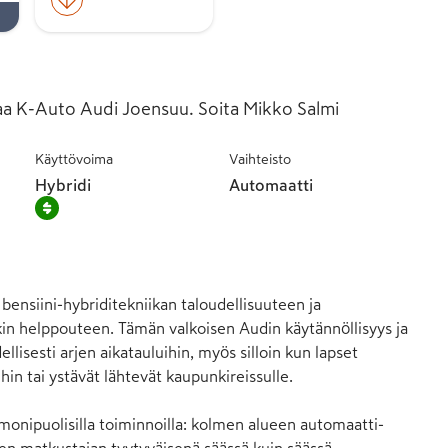
aa K-Auto Audi Joensuu. Soita Mikko Salmi
Käyttövoima
Vaihteisto
Hybridi
Automaatti
bensiini-hybriditekniikan taloudellisuuteen ja 
in helppouteen. Tämän valkoisen Audin käytännöllisyys ja 
lisesti arjen aikatauluihin, myös silloin kun lapset 
hin tai ystävät lähtevät kaupunkireissulle.

a monipuolisilla toiminnoilla: kolmen alueen automaatti-