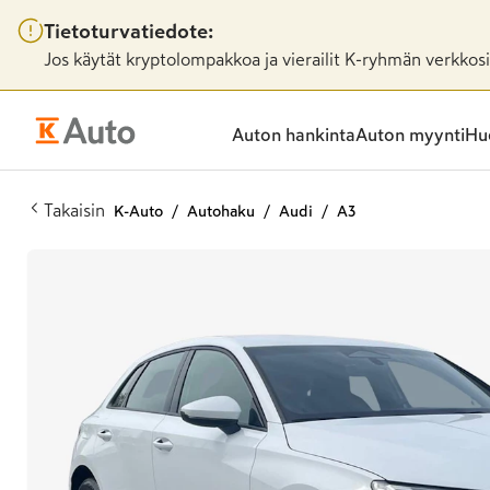
Tietoturvatiedote:
Jos käytät kryptolompakkoa ja vierailit K-ryhmän verkkosiv
Auton hankinta
Auton myynti
Huo
Takaisin
K-Auto
Autohaku
Audi
A3