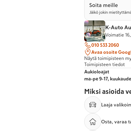
Soita meille
Jäikö jokin mietityttämä
K-Auto Au
Voimatie 16
010 533 2060
Avaa osoite Goog
Näytä toimipisteen my
Toimipisteen tiedot
Aukioloajat
ma-pe 9-17, kuukaude
Miksi asioida 
Laaja valikoi
Osta, varaa t