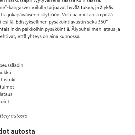
sen matkustajan tyytyväisenä säässä kuin säässä. 
e"-kangasverhoilulla tarjoavat hyvää tukea, ja älykäs 
ta jokapäiväiseen käyttöön. Virtuaalimittaristo pitää 
i esillä. Edistyksellinen pysäköintiavustin sekä 360°-
taisiinkin paikkoihin pysäköintiä. Älypuhelimen lataus ja 
ehtivat, että yhteys on aina kunnossa.

peussäädin

uukku

tustuki

stuimet

ataus

ointi
ttely autosta
dot autosta