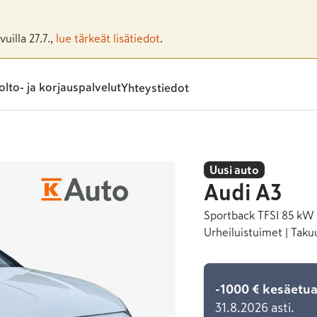
uilla 27.7.,
lue tärkeät lisätiedot
.
lto- ja korjauspalvelut
Yhteystiedot
Uusi auto
Audi
A3
Sportback TFSI 85 kW 
Urheiluistuimet | Tak
-1000 € kesäetu
31.8.2026 asti.