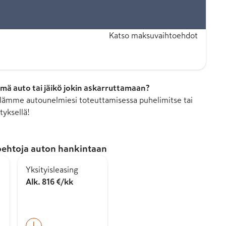
Katso maksuvaihtoehdot
mä auto tai jäikö jokin askarruttamaan?
ämme autounelmiesi toteuttamisessa puhelimitse tai
tyksellä!
ehtoja auton hankintaan
Yksityisleasing
Alk. 816 €/kk