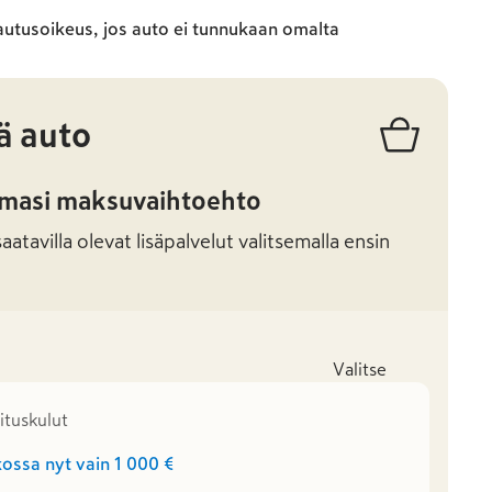
autusoikeus, jos auto ei tunnukaan omalta
ä auto
amasi maksuvaihtoehto
atavilla olevat lisäpalvelut valitsemalla ensin
Valitse
mituskulut
ossa nyt vain
1 000 €