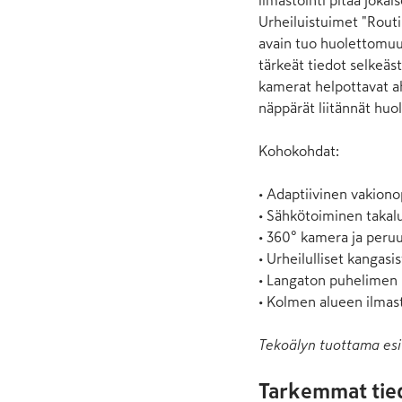
ilmastointi pitää jokai
Urheiluistuimet "Routin
avain tuo huolettomuut
tärkeät tiedot selkeäst
kamerat helpottavat ah
näppärät liitännät huol
Kohokohdat:

• Adaptiivinen vakiono
• Sähkötoiminen takal
• 360° kamera ja peruu
• Urheilulliset kangasi
• Langaton puhelimen l
• Kolmen alueen ilmast
Tekoälyn tuottama esi
Tarkemmat tie