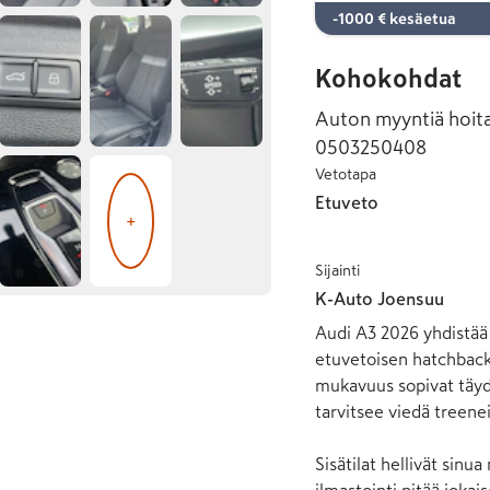
-1000 € kesäetua
Kohokohdat
Auton myyntiä hoit
0503250408
Vetotapa
Etuveto
+
Sijainti
K-Auto Joensuu
Audi A3 2026 yhdistää 
etuvetoisen hatchback
mukavuus sopivat täydel
tarvitsee viedä treenei
Sisätilat hellivät sinu