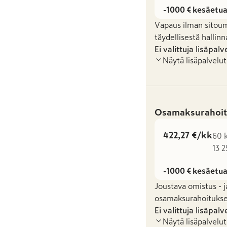
-1000 € kesäetu
Vapaus ilman sitoum
täydellisestä hallinn
Ei valittuja lisäpalv
Näytä lisäpalvelut
Osamaksurahoit
422,27 €/kk
60 k
13 2
-1000 € kesäetu
Joustava omistus - j
osamaksurahoituksel
Ei valittuja lisäpalv
Näytä lisäpalvelut