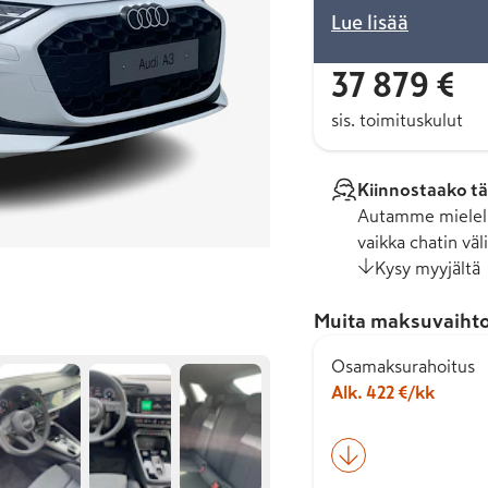
Lue lisää
37 879 €
sis. toimituskulut
Kiinnostaako tä
Autamme mielell
vaikka chatin väli
Kysy myyjältä
Muita maksuvaihto
Osamaksurahoitus
Alk. 422 €/kk