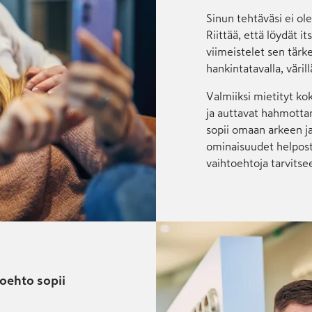
Sinun tehtäväsi ei ole
Riittää, että löydät it
viimeis­telet sen tärke
hankinta­tavalla, värillä
Valmiiksi mietityt kok
ja auttavat hahmot­ta
sopii omaan arkeen j
ominai­suudet helposti
vaihto­ehtoja tarvitse
toehto sopii