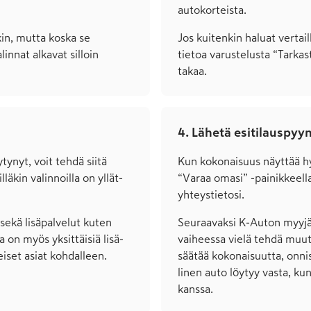
auto­korteista.
in, mutta koska se
Jos kuitenkin haluat vertail
innat alkavat silloin
tietoa varustelusta “Tarkas
takaa.
4. Lähetä esitilauspyy
tynyt, voit tehdä siitä
Kun kokonaisuus näyttää hyv
äkin valinnoilla on yllät­
“Varaa omasi” -painikkeell
yhteys­tietosi.
sekä lisä­palvelut kuten
Seuraavaksi K-Auton myyjä 
 on myös yksittäisiä lisä­
vaiheessa vielä tehdä muuto
meiset asiat kohdalleen.
säätää koko­naisuutta, onni
linen auto löytyy vasta, kun
kanssa.