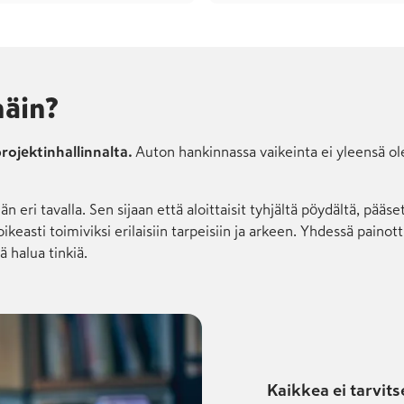
näin?
rojektin­hallinnalta.
Auton hankinnassa vaikeinta ei yleensä ole 
n eri tavalla. Sen sijaan että aloittaisit tyhjältä pöydältä, pää
 oikeasti toimiviksi erilaisiin tarpeisiin ja arkeen. Yhdessä pain
ä halua tinkiä.
Kaikkea ei tarvits