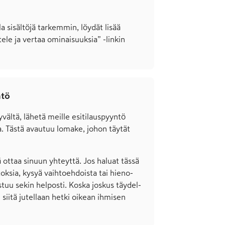
la sisältöjä tarkemmin, löydät lisää
tele ja vertaa ominaisuuksia” -linkin
ntö
ältä, lähetä meille esi­tilaus­pyyntö
a. Tästä avautuu lomake, johon täytät
ottaa sinuun yhteyttä. Jos haluat tässä
ksia, kysyä vaihto­ehdoista tai hieno­
stuu sekin helposti. Koska joskus täydel­
 siitä jutel­laan hetki oikean ihmisen