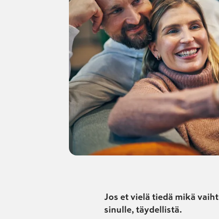
Jos et vielä tiedä mikä vaih
sinulle, täydellistä.