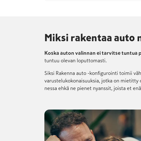
Miksi rakentaa auto 
Koska auton valinnan ei tarvitse tuntua p
tuntuu olevan loputtomasti.
Siksi Rakenna auto -konfigurointi toimii vähä
varustelu­koko­naisuuksia, jotka on mietitty
nessa ehkä ne pienet nyanssit, joista et enä