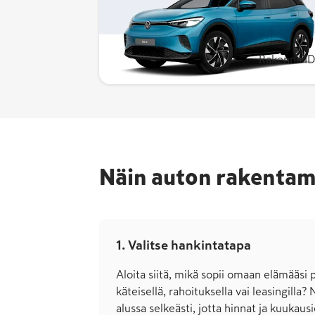
Rakenna omasi esim. 560 €/kk
rahoituksella, 699 €/kk yksityis­leasingill
tai 49 790 € omaksi.
Rakenna ID
Näin auton rakentam
1. Valitse hankintatapa
Aloita siitä, mikä sopii omaan elämääsi
kätei­sellä, rahoituk­sella vai leasingilla?
alussa selkeästi, jotta hinnat ja kuukausi