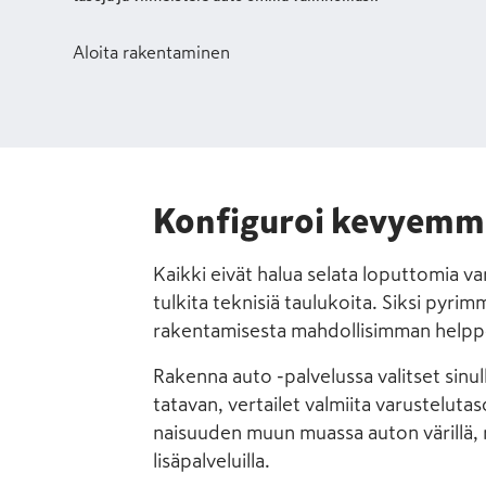
Aloita rakentaminen
Konfiguroi kevyemm
Kaikki eivät halua selata loputtomia varu
tulkita teknisiä taulu­koita. Siksi py
rakentamisesta mahdollisimman helpp
Rakenna auto -palvelussa valitset sinu
tatavan, vertailet valmiita varustelu­ta
nai­suuden muun muassa auton värillä, re
lisäpalveluilla.