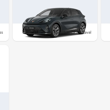
CUPRA Raval
V
Sähköauto, joka ei jää seinäruusuksi.
K
Rakenna omasi esim. 359 €/kk yksityis­
R
­
leasingilla tai 30 500 € omaksi.
r
t
ss
Rakenna CUPRA Raval