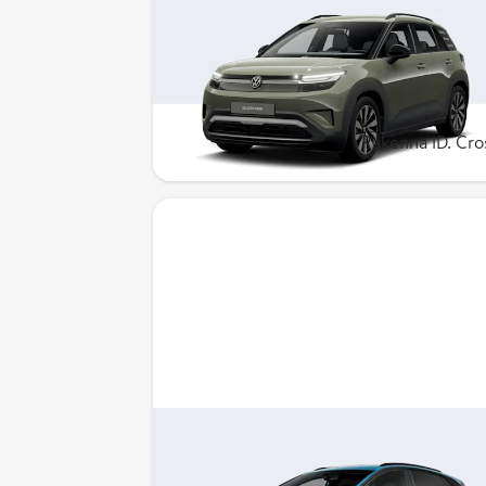
Volkswagen ID. Cross
Enemmän tilaa. Enemmän
mahdollisuuksia. Rakenna omasi esim.
299 €/kk rahoituksella, 399 €/kk yksityis
leasingilla tai 29 990 € omaksi.
Rakenna ID. Cro
Volkswagen ID.4
Tilaa arkeen. Mukavuutta matkoille.