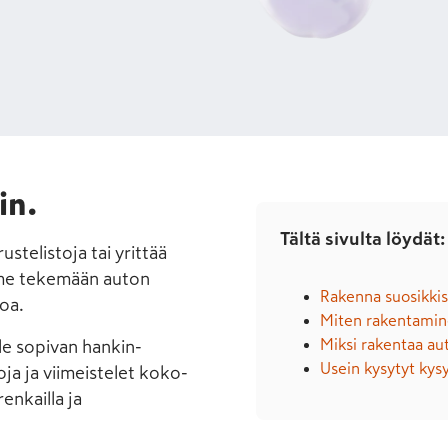
in.
Tältä sivulta löydät:
s­telistoja tai yrittää
rimme tekemään auton
Rakenna suosikkisi
oa.
Miten rakentamin
Miksi rakentaa au
lle sopivan hankin­
Usein kysytyt ky
soja ja viimeistelet koko­
n­kailla ja