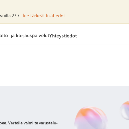
uilla 27.7.,
lue tärkeät lisätiedot
.
lto- ja korjauspalvelut
Yhteystiedot
aa. Vertaile valmiita varustelu­