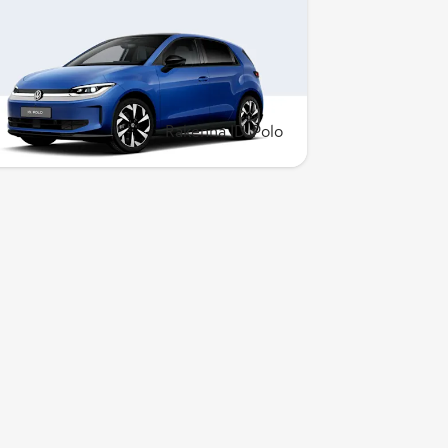
olkswagen ID. Polo
ompakti ulkoa, iso fiilis ratin takana.
akenna omasi esim. 249 €/kk
ahoituksella, 349 €/kk yksityis­leasingilla
ai 26 990 € omaksi.
Rakenna ID. Polo