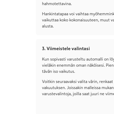
hahmo­tettavina.
Hankintatapaa voi vaihtaa myöhem­mink
vaikuttaa koko koko­nai­suuteen, muut val
alusta.
3. Viimeistele valintasi
Kun sopivasti varusteltu auto­malli on löy
vieläkin enemmän oman näköi­sesi. Pienill
tävän iso vaikutus.
Voitkin seuraavaksi valita värin, renkaat 
vakuu­tuksen. Joissakin malleissa mukana
varuste­valintoja, joilla saat juuri ne vii