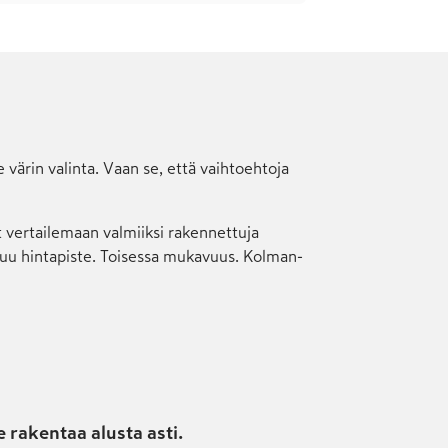
värin valinta. Vaan se, että vaihto­ehtoja
set vertailemaan valmiiksi rakennettuja
ottuu hinta­piste. Toisessa mukavuus. Kolman­
e rakentaa alusta asti.