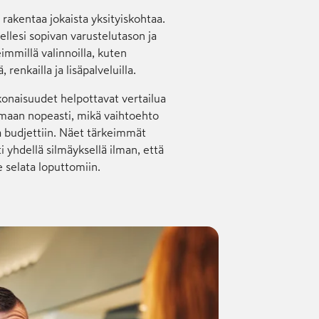
 rakentaa jokaista yksityis­kohtaa.
sellesi sopivan varustelu­tason ja
im­millä valinnoilla, kuten
, renkailla ja lisä­palveluilla.
onai­suudet helpot­tavat vertailua
maan nopeasti, mikä vaihto­ehto
a budjettiin. Näet tärkeimmät
 yhdellä silmäyk­sellä ilman, että
e selata loput­tomiin.