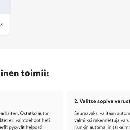
a
.4
inen toimii:
2. Valitse sopiva varus
 parhaiten. Ostatko auton
Seuraavaksi valitaan auto­
 Näet eri vaihto­ehdot heti
valmiiksi rakennettuja varus
­erät pysyvät helposti
Kunkin auto­mallin tärkeim