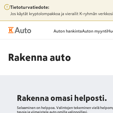
Tietoturvatiedote:
Jos käytät kryptolompakkoa ja vierailit K-ryhmän verkkosiv
Auton hankinta
Auton myynti
Huo
Rakenna auto
Rakenna omasi helposti.
Selaaminen on helppoa. Valintojen tekemi­nen vielä helpomp
tasoja ja viimeistele auto omilla valinnoillasi.