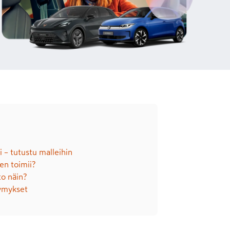
 – tutustu malleihin
en toimii?
to näin?
symykset