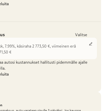
eluita
us
Valitse
kk, 7.99%, käsiraha 2 773,50 €, viimeinen erä
71,50 €
aa autosi kustannukset hallitusti pidemmälle ajalle
la.
eluita
on
smaksun, auto varataan sinulle 3 päiväksi. Jos kauppa