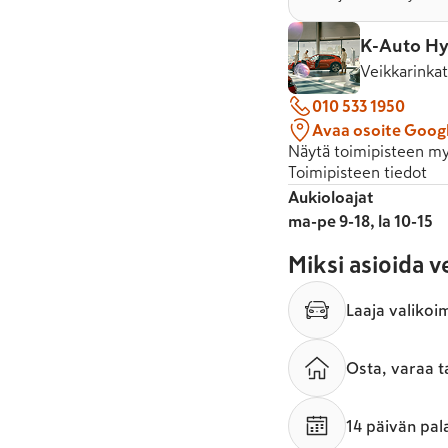
K-Auto Hy
Veikkarinka
010 533 1950
Avaa osoite Goog
Näytä toimipisteen my
Toimipisteen tiedot
Aukioloajat
ma-pe 9-18, la 10-15
Miksi asioida 
Laaja valikoi
Osta, varaa t
14 päivän pal