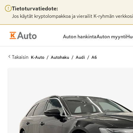
Tietoturvatiedote:
Jos käytät kryptolompakkoa ja vierailit K-ryhmän verkkosiv
Auton hankinta
Auton myynti
Huo
Takaisin
K-Auto
Autohaku
Audi
A6