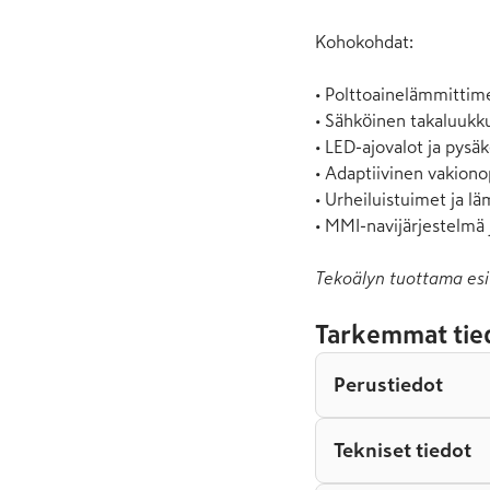
Kohokohdat:

• Polttoainelämmittim
• Sähköinen takaluukku
• LED-ajovalot ja pysäk
• Adaptiivinen vakion
• Urheiluistuimet ja lä
• MMI-navijärjestelmä 
Tekoälyn tuottama esi
Tarkemmat tie
Perustiedot
Tekniset tiedot