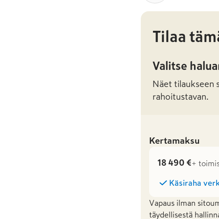
Tilaa täm
Valitse halu
Näet tilaukseen sa
rahoitustavan.
Kertamaksu
18 490 €
+ toimi
Käsiraha verk
Vapaus ilman sitoum
täydellisestä hallinn