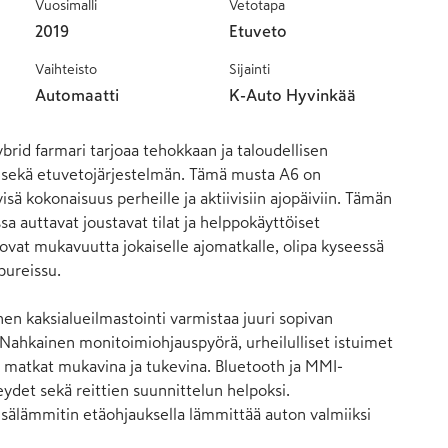
Vuosimalli
Vetotapa
2019
Etuveto
Vaihteisto
Sijainti
Automaatti
K-Auto Hyvinkää
brid farmari tarjoaa tehokkaan ja taloudellisen 
 sekä etuvetojärjestelmän. Tämä musta A6 on 
isä kokonaisuus perheille ja aktiivisiin ajopäiviin. Tämän 
a auttavat joustavat tilat ja helppokäyttöiset 
ovat mukavuutta jokaiselle ajomatkalle, olipa kyseessä 
ureissu.

en kaksialueilmastointi varmistaa juuri sopivan 
. Nahkainen monitoimiohjauspyörä, urheilulliset istuimet 
vät matkat mukavina ja tukevina. Bluetooth ja MMI-
ydet sekä reittien suunnittelun helpoksi. 
isälämmitin etäohjauksella lämmittää auton valmiiksi 