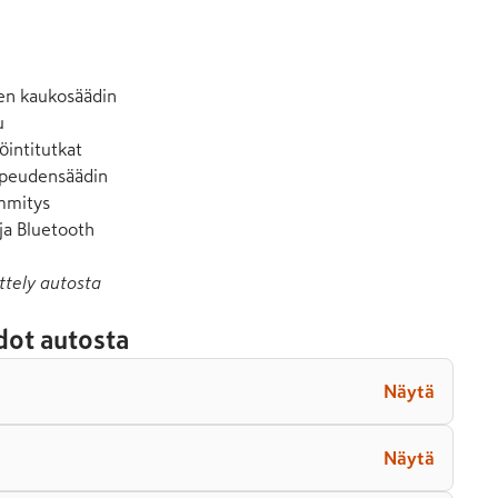
en kaukosäädin



öintitutkat

opeudensäädin

mmitys

ja Bluetooth
ttely autosta
dot autosta
Näytä
Näytä