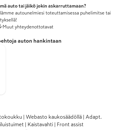
mä auto tai jäikö jokin askarruttamaan?
ämme autounelmiesi toteuttamisessa puhelimitse tai
tyksellä!
Muut yhteydenottotavat
ehtoja auton hankintaan
 vetokoukku | Webasto kaukosäädöllä | Adapt.
iluistuimet | Kaistavahti | Front assist