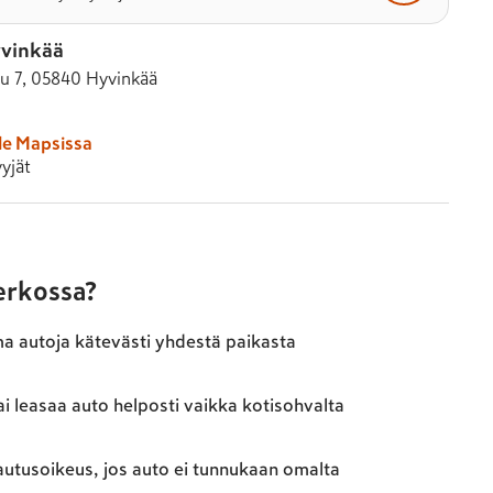
vinkää
tu 7, 05840 Hyvinkää
le Mapsissa
yjät
verkossa?
ma autoja kätevästi yhdestä paikasta
ai leasaa auto helposti vaikka kotisohvalta
autusoikeus, jos auto ei tunnukaan omalta