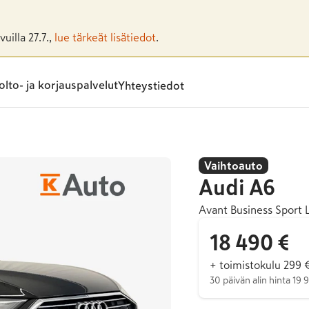
uilla 27.7.,
lue tärkeät lisätiedot
.
lto- ja korjauspalvelut
Yhteystiedot
Vaihtoauto
Audi
A6
Avant Business Sport 
18 490 €
+ toimistokulu 299 
30 päivän alin hinta 19 