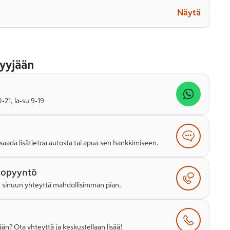
Näytä
yyjään
21, la-su 9-19
saada lisätietoa autosta tai apua sen hankkimiseen.
topyyntö
e sinuun yhteyttä mahdollisimman pian.
än? Ota yhteyttä ja keskustellaan lisää!