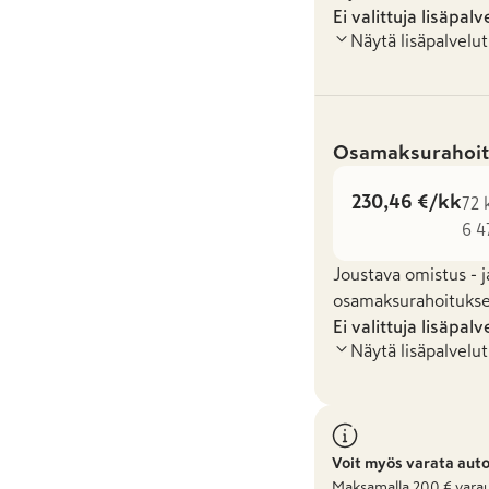
Ei valittuja lisäpalv
Näytä lisäpalvelut
Osamaksurahoit
230,46 €/kk
72 
6 4
Joustava omistus - j
osamaksurahoituksel
Ei valittuja lisäpalv
Näytä lisäpalvelut
Voit myös varata aut
Maksamalla
200
€ varau