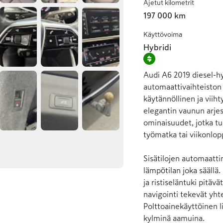
Ajetut kilometrit
197 000 km
Käyttövoima
Hybridi
Audi A6 2019 diesel-hy
automaattivaihteiston
käytännöllinen ja viihty
elegantin vaunun arjess
ominaisuudet, jotka tu
työmatka tai viikonlopp
Sisätilojen automaattin
lämpötilan joka säällä
ja ristiseläntuki pitä
navigointi tekevät yhte
Polttoainekäyttöinen l
kylminä aamuina.
