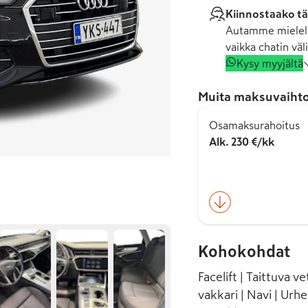
Kiinnostaako tä
Autamme mielell
vaikka chatin väli
Kysy myyjältä
Muita maksuvaihto
Osamaksurahoitus
Alk. 230 €/kk
Kohokohdat
Facelift | Taittuva
vakkari | Navi | Urhe