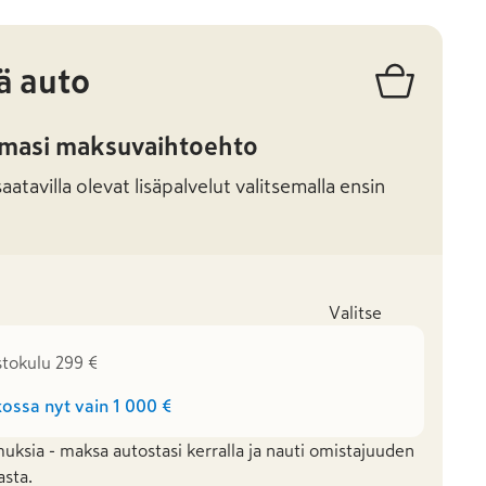
ä auto
amasi maksuvaihtoehto
atavilla olevat lisäpalvelut valitsemalla ensin
Valitse
stokulu 299 €
ossa nyt vain
1 000 €
uksia - maksa autostasi kerralla ja nauti omistajuuden
asta.