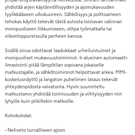
yhdistää arjen käytännöllisyyden ja ajomukavuuden 
tyylikkääseen ulkokuoreen. Sähköisyys ja polttoaineen 
tehokas käyttö tekevät tästä autosta loistavan valinnan 
monipuoliseen liikkumiseen, olitpa työmatkalla tai 
viikonloppureissulla perheen kanssa.

Sisällä sinua odottavat laadukkaat urheiluistuimet ja 
monipuoliset mukavuustoiminnot. 4-alueinen automaatti-
ilmastointi pitää lämpötilan sopivana jokaiselle 
matkustajalle, ja sähkötoiminnot helpottavat arkea. MMI-
kosketusnäyttö ja langaton puhelimen lataus tekevät 
yhteydenpidosta vaivatonta. Hyvin suunniteltu 
matkustamo yhdistää toimivuuden ja viihtyisyyden niin 
lyhyille kuin pitkillekin matkoille.

Kohokohdat:

• Neliveto turvalliseen ajoon
