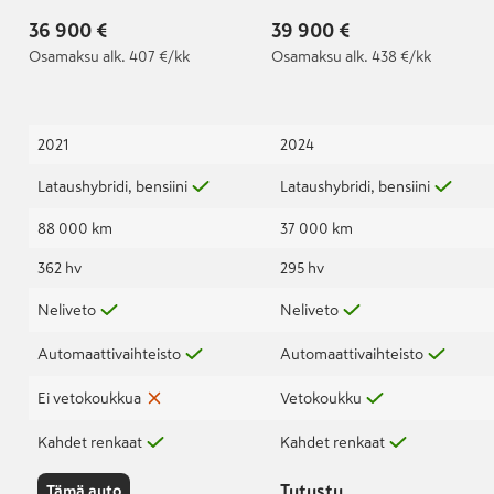
36 900 €
39 900 €
Osamaksu
alk. 407 €/kk
Osamaksu
alk. 438 €/kk
2021
2024
Lataushybridi, bensiini
Lataushybridi, bensiini
88 000 km
37 000 km
362 hv
295 hv
Neliveto
Neliveto
Automaattivaihteisto
Automaattivaihteisto
Ei vetokoukkua
Vetokoukku
Kahdet renkaat
Kahdet renkaat
Tutustu
Tämä auto