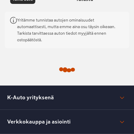
Yritämme tunnistaa autojen ominaisuudet
automaattisesti, mutta emme aina osu täysin oikeaan.
Tarkista tarvittaessa auton tiedot myyjältä ennen
ostopäätöstä.
K-Auto yrityksenä
Mikä on K-Auto?
Lehdistötiedotteet
Verkkokauppa ja asiointi
Toimipisteiden yhteystiedot
Työpaikat