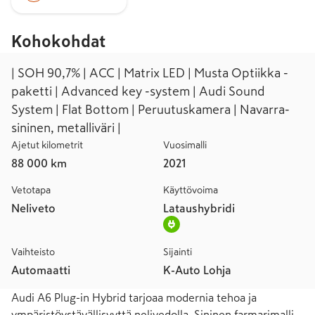
Kohokohdat
| SOH 90,7% | ACC | Matrix LED | Musta Optiikka -
paketti | Advanced key -system | Audi Sound
System | Flat Bottom | Peruutuskamera | Navarra-
sininen, metalliväri |
Ajetut kilometrit
Vuosimalli
88 000 km
2021
Vetotapa
Käyttövoima
Neliveto
Lataushybridi
Vaihteisto
Sijainti
Automaatti
K-Auto Lohja
Audi A6 Plug-in Hybrid tarjoaa modernia tehoa ja 
ympäristöystävällisyyttä nelivedolla. Sininen farmarimalli 