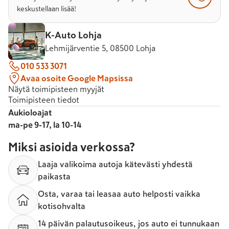
keskustellaan lisää!
K-Auto Lohja
Lehmijärventie 5, 08500 Lohja
010 533 3071
Avaa osoite Google Mapsissa
Näytä toimipisteen myyjät
Toimipisteen tiedot
Aukioloajat
ma-pe 9-17, la 10-14
Miksi asioida verkossa?
Laaja valikoima autoja kätevästi yhdestä
paikasta
Osta, varaa tai leasaa auto helposti vaikka
kotisohvalta
14 päivän palautusoikeus, jos auto ei tunnukaan