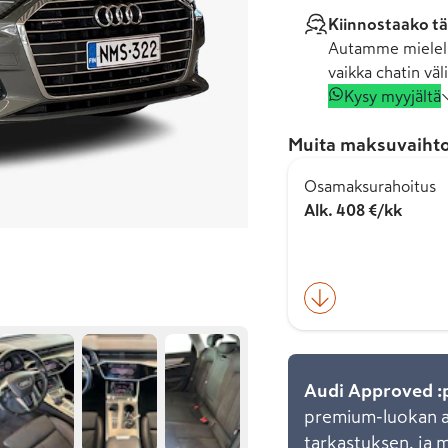
Kiinnostaako tä
Autamme mielell
vaikka chatin väli
Kysy myyjältä
Muita maksuvaihto
Osamaksurahoitus
Alk. 408 €/kk
Audi Approved :
premium-luokan au
tarkastuksen, ja 