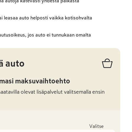
ma autoja kätevästi yhdestä paikasta
ai leasaa auto helposti vaikka kotisohvalta
autusoikeus, jos auto ei tunnukaan omalta
ä auto
amasi maksuvaihtoehto
atavilla olevat lisäpalvelut valitsemalla ensin
Valitse