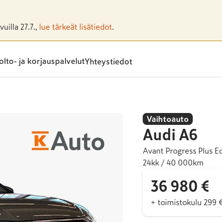
uilla 27.7.,
lue tärkeät lisätiedot
.
lto- ja korjauspalvelut
Yhteystiedot
Vaihtoauto
Audi
A6
Avant Progress Plus E
24kk / 40 000km
36 980 €
+ toimistokulu 299 