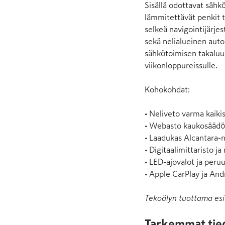
Sisällä odottavat sähk
lämmitettävät penkit t
selkeä navigointijärje
sekä nelialueinen autom
sähkötoimisen takaluuk
viikonloppureissulle. 

Kohokohdat:

• Neliveto varma kaikis
• Webasto kaukosäädöl
• Laadukas Alcantara-n
• Digitaalimittaristo ja 
• LED-ajovalot ja peru
• Apple CarPlay ja And
Tekoälyn tuottama esi
Tarkemmat tie