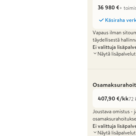
36 980 €
+ toimi
Käsiraha verk
Vapaus ilman sitoum
täydellisestä hallinn
Ei valittuja lisäpalv
Näytä lisäpalvelut
Osamaksurahoit
407,90 €/kk
72 
Joustava omistus - j
osamaksurahoituksel
Ei valittuja lisäpalv
Näytä lisäpalvelut