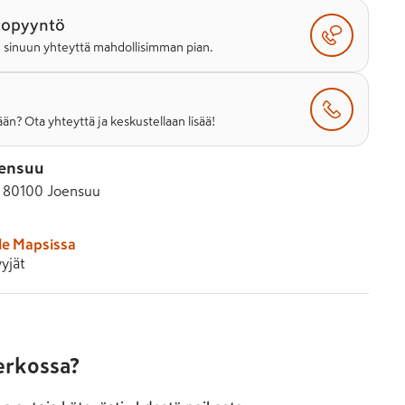
topyyntö
e sinuun yhteyttä mahdollisimman pian.
än? Ota yhteyttä ja keskustellaan lisää!
oensuu
, 80100 Joensuu
le Mapsissa
yjät
verkossa?