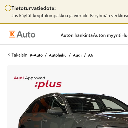
Tietoturvatiedote:
Jos käytät kryptolompakkoa ja vierailit K-ryhmän verkkosiv
Auton hankinta
Auton myynti
Huo
Takaisin
K-Auto
Autohaku
Audi
A6