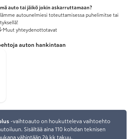
mä auto tai jäikö jokin askarruttamaan?
ämme autounelmiesi toteuttamisessa puhelimitse tai
tyksellä!
Muut yhteydenottotavat
ehtoja auton hankintaan
plus
-vaihtoauto on houkutteleva vaihtoehto
toiluun. Sisältää aina 110 kohdan teknisen
mukana vähintään 24 kk takuu.