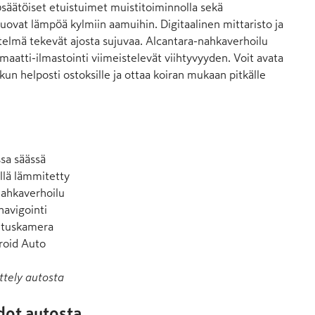
ösäätöiset etuistuimet muistitoiminnolla sekä 
uovat lämpöä kylmiin aamuihin. Digitaalinen mittaristo ja 
stelmä tekevät ajosta sujuvaa. Alcantara-nahkaverhoilu 
aatti-ilmastointi viimeistelevät viihtyvyyden. Voit avata 
un helposti ostoksille ja ottaa koiran mukaan pitkälle 
sa säässä

lä lämmitetty

ahkaverhoilu

navigointi

utuskamera

roid Auto
ttely autosta
dot autosta