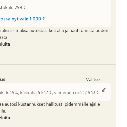
stokulu 299 €
ossa nyt vain
1 000 €
uksia - maksa autostasi kerralla ja nauti omistajuuden
asta.
eluita
us
Valitse
kk, 6.49%, käsiraha 5 547 €, viimeinen erä 12 943 €
aa autosi kustannukset hallitusti pidemmälle ajalle
la.
eluita