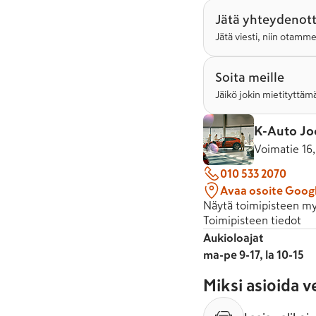
Jätä yhteydenot
Jätä viesti, niin otamm
Soita meille
Jäikö jokin mietityttämä
K-Auto J
Voimatie 16
010 533 2070
Avaa osoite Goog
Näytä toimipisteen my
Toimipisteen tiedot
Aukioloajat
ma-pe 9-17, la 10-15
Miksi asioida 