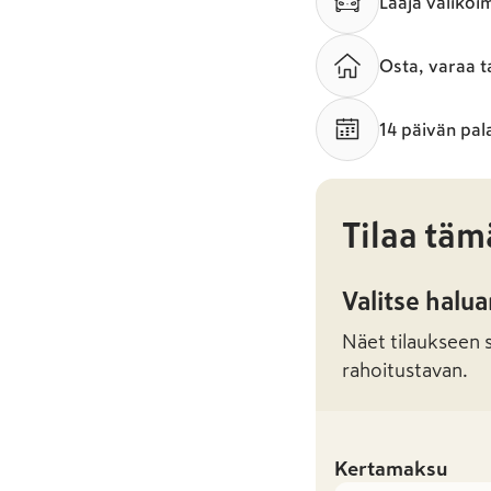
Laaja valikoi
Osta, varaa t
14 päivän pal
Tilaa täm
Valitse halu
Näet tilaukseen sa
rahoitustavan.
Kertamaksu