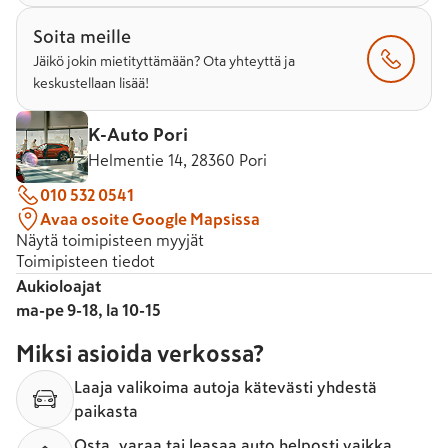
Soita meille
Jäikö jokin mietityttämään? Ota yhteyttä ja
keskustellaan lisää!
K-Auto Pori
Helmentie 14, 28360 Pori
010 532 0541
Avaa osoite Google Mapsissa
Näytä toimipisteen myyjät
Toimipisteen tiedot
Aukioloajat
ma-pe 9-18, la 10-15
Miksi asioida verkossa?
Laaja valikoima autoja kätevästi yhdestä
paikasta
Osta, varaa tai leasaa auto helposti vaikka