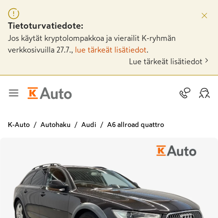
Tietoturvatiedote:
Jos käytät kryptolompakkoa ja vierailit K-ryhmän
verkkosivuilla 27.7.,
lue tärkeät lisätiedot
.
Lue tärkeät lisätiedot
K-Auto
Autohaku
Audi
A6 allroad quattro