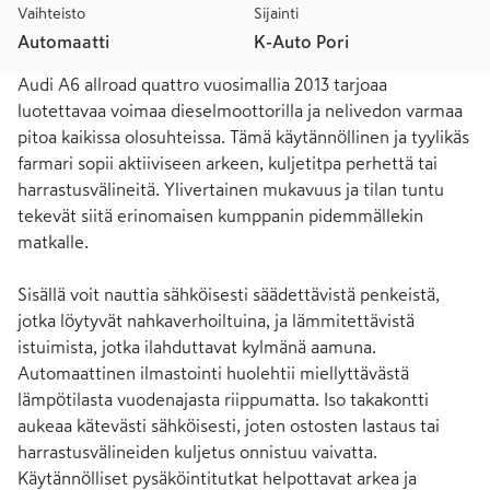
Vaihteisto
Sijainti
Automaatti
K-Auto Pori
Audi A6 allroad quattro vuosimallia 2013 tarjoaa 
luotettavaa voimaa dieselmoottorilla ja nelivedon varmaa 
pitoa kaikissa olosuhteissa. Tämä käytännöllinen ja tyylikäs 
farmari sopii aktiiviseen arkeen, kuljetitpa perhettä tai 
harrastusvälineitä. Ylivertainen mukavuus ja tilan tuntu 
tekevät siitä erinomaisen kumppanin pidemmällekin 
matkalle.

Sisällä voit nauttia sähköisesti säädettävistä penkeistä, 
jotka löytyvät nahkaverhoiltuina, ja lämmitettävistä 
istuimista, jotka ilahduttavat kylmänä aamuna. 
Automaattinen ilmastointi huolehtii miellyttävästä 
lämpötilasta vuodenajasta riippumatta. Iso takakontti 
aukeaa kätevästi sähköisesti, joten ostosten lastaus tai 
harrastusvälineiden kuljetus onnistuu vaivatta. 
Käytännölliset pysäköintitutkat helpottavat arkea ja 