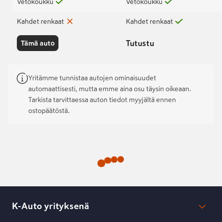
Vetokoukku
Vetokoukku
Kahdet renkaat
Kahdet renkaat
Tutustu
Tämä auto
Yritämme tunnistaa autojen ominaisuudet
automaattisesti, mutta emme aina osu täysin oikeaan.
Tarkista tarvittaessa auton tiedot myyjältä ennen
ostopäätöstä.
K-Auto yrityksenä