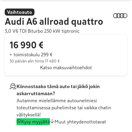
Vaihtoauto
Audi
A6 allroad quattro
3,0 V6 TDI Biturbo 230 kW tiptronic
16 990 €
+ toimistokulu 299 €
30 päivän alin hinta 17 480 €
Katso maksuvaihtoehdot
Kiinnostaako tämä auto tai jäikö jokin
askarruttamaan?
Autamme mielellämme autounelmiesi
toteuttamisessa puhelimitse tai vaikka chatin
välityksellä!
Kysy myyjältä
Muut yhteydenottotavat