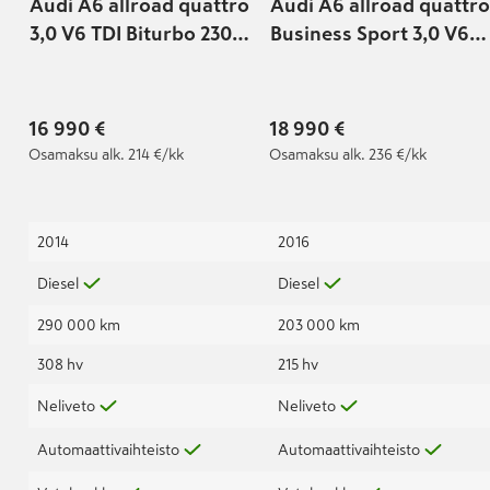
Audi A6 allroad quattro
Audi A6 allroad quattro
3,0 V6 TDI Biturbo 230
Business Sport 3,0 V6
kW tiptronic
TDI 160 kW quattro S
tronic
16 990 €
18 990 €
Osamaksu
alk. 214 €/kk
Osamaksu
alk. 236 €/kk
2014
2016
Diesel
Diesel
290 000 km
203 000 km
308 hv
215 hv
Neliveto
Neliveto
Automaattivaihteisto
Automaattivaihteisto