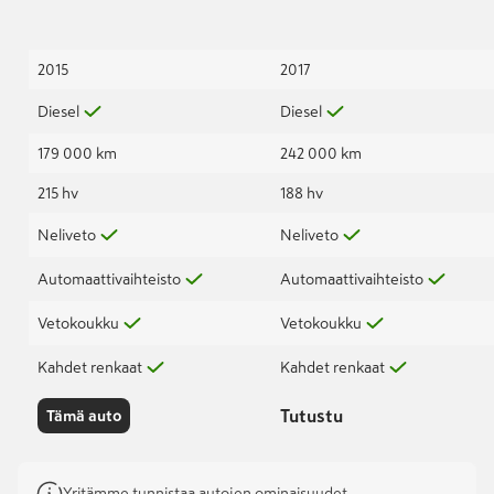
2015
2017
Diesel
Diesel
179 000 km
242 000 km
215 hv
188 hv
Neliveto
Neliveto
Automaattivaihteisto
Automaattivaihteisto
Vetokoukku
Vetokoukku
Kahdet renkaat
Kahdet renkaat
Tutustu
Tämä auto
Yritämme tunnistaa autojen ominaisuudet