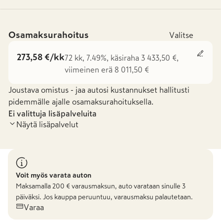
Osamaksurahoitus
Valitse
273,58 €/kk
72 kk, 7.49%, käsiraha 3 433,50 €,
viimeinen erä 8 011,50 €
Joustava omistus - jaa autosi kustannukset hallitusti
pidemmälle ajalle osamaksurahoituksella.
Ei valittuja lisäpalveluita
Näytä lisäpalvelut
Voit myös varata auton
Maksamalla
200
€ varausmaksun, auto varataan sinulle 3
päiväksi. Jos kauppa peruuntuu, varausmaksu palautetaan.
Varaa