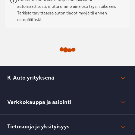
automaattisesti, mutta emme aina osu täysin oikeaan.
Tarkista tarvittaessa auton tiedot myyjältä ennen
ostopäätöstä.
K-Auto yrityksenä
Mikä on K-Auto?
Lehdistötiedotteet
Verkkokauppa ja asiointi
Toimipisteiden yhteystiedot
Työpaikat
Tilaus- ja toimitusehdot
Kesko.fi
Toimitustavat ja -kulut
Tietosuoja ja yksityisyys
Verkkokaupan peruuttamisilmoitus