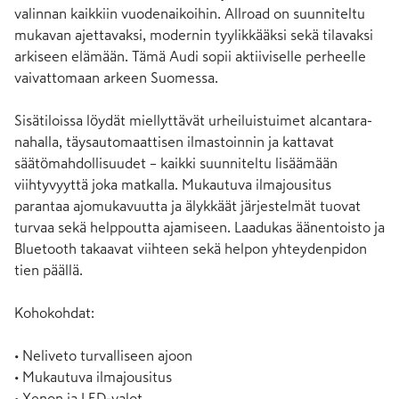
valinnan kaikkiin vuodenaikoihin. Allroad on suunniteltu 
mukavan ajettavaksi, modernin tyylikkääksi sekä tilavaksi 
arkiseen elämään. Tämä Audi sopii aktiiviselle perheelle 
vaivattomaan arkeen Suomessa.

Sisätiloissa löydät miellyttävät urheiluistuimet alcantara-
nahalla, täysautomaattisen ilmastoinnin ja kattavat 
säätömahdollisuudet – kaikki suunniteltu lisäämään 
viihtyvyyttä joka matkalla. Mukautuva ilmajousitus 
parantaa ajomukavuutta ja älykkäät järjestelmät tuovat 
turvaa sekä helppoutta ajamiseen. Laadukas äänentoisto ja 
Bluetooth takaavat viihteen sekä helpon yhteydenpidon 
tien päällä.

Kohokohdat:

• Neliveto turvalliseen ajoon

• Mukautuva ilmajousitus

• Xenon ja LED-valot
