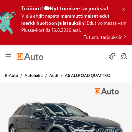
Trööööt! 🐘Nyt tömisee tarjouksia!
Vielä ehdit napata
mammuttimaiset edut
merkkihuoltoon ja latauksiin!
Edut voimassa vain
Plussa-kortilla 16.8.2026 asti.
Tutustu tarjouksiin
K-Auto
Autohaku
Audi
A6 ALLROAD QUATTRO