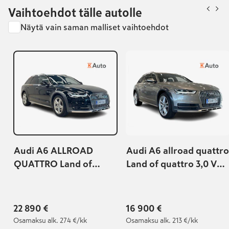
Vaihtoehdot tälle autolle
Näytä vain saman malliset vaihtoehdot
Audi A6 ALLROAD
Audi A6 allroad quattro
QUATTRO Land of
Land of quattro 3,0 V6
quattro Edition 3,0 V6
TDI 140 kW quattro S
TDI 160 kW quattro S
tronic
tronic
22 890 €
16 900 €
Osamaksu
alk. 274 €/kk
Osamaksu
alk. 213 €/kk