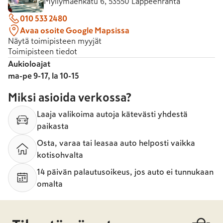
Myllymäenkatu 6, 53550 Lappeenranta
010 533 2480
Avaa osoite Google Mapsissa
Näytä toimipisteen myyjät
Toimipisteen tiedot
Aukioloajat
ma-pe 9-17, la 10-15
Miksi asioida verkossa?
Laaja valikoima autoja kätevästi yhdestä
paikasta
Osta, varaa tai leasaa auto helposti vaikka
kotisohvalta
14 päivän palautusoikeus, jos auto ei tunnukaan
omalta