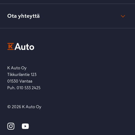
Verkkokaupan peruuttamisohjeet
Evästeasetukset
Usein kysyttyä
Kesko-konsernin verkkoselailurekisteri
Ota yhteyttä
Saavutettavuus
K-Ryhmän evästekäytännöt
K-Auton asiakasrekisterin tietosuojaseloste
Kysymys, palaute tai jokin muu asia mielessä?
EU Data Act
Ota yhteyttä toimipisteeseen tai lähetä viesti lomakkeella.
Etsi toimipiste
Lähetä viesti
K Auto Oy
Tikkurilantie 123
01530 Vantaa
Puh. 010 533 2425
©
2026
K Auto Oy