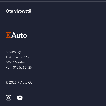
Verkkokaupan peruuttamisohjeet
Evästeasetukset
Usein kysyttyä
Kesko-konsernin verkkoselailurekisteri
Ota yhteyttä
Saavutettavuus
K-Ryhmän evästekäytännöt
K-Auton asiakasrekisterin tietosuojaseloste
Kysymys, palaute tai jokin muu asia mielessä?
EU Data Act
Ota yhteyttä toimipisteeseen tai lähetä viesti lomakkeella.
Etsi toimipiste
Lähetä viesti
K Auto Oy
Tikkurilantie 123
01530 Vantaa
Puh. 010 533 2425
©
2026
K Auto Oy