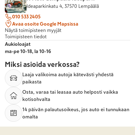
Ideaparkinkatu 4, 37570 Lempäälä
010 533 2405
Avaa osoite Google Mapsissa
Näytä toimipisteen myyjät
Toimipisteen tiedot
Aukioloajat
ma-pe 10-18, la 10-16
Miksi asioida verkossa?
Laaja valikoima autoja kätevästi yhdestä
paikasta
Osta, varaa tai leasaa auto helposti vaikka
kotisohvalta
14 päivän palautusoikeus, jos auto ei tunnukaan
omalta