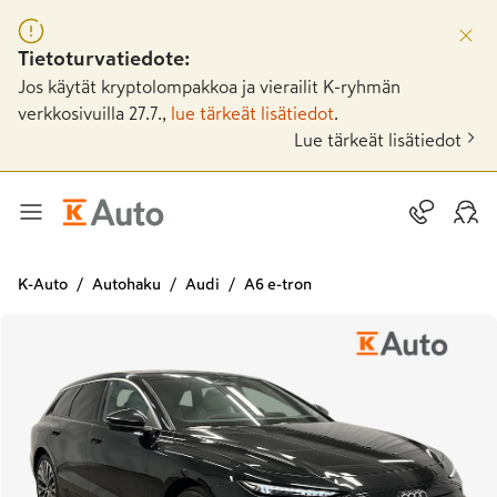
Tietoturvatiedote:
Jos käytät kryptolompakkoa ja vierailit K-ryhmän
verkkosivuilla 27.7.,
lue tärkeät lisätiedot
.
Lue tärkeät lisätiedot
K-Auto
Autohaku
Audi
A6 e-tron