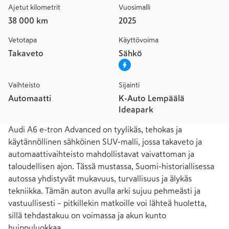
Ajetut kilometrit
Vuosimalli
38 000 km
2025
Vetotapa
Käyttövoima
Takaveto
Sähkö
Vaihteisto
Sijainti
Automaatti
K-Auto Lempäälä
Ideapark
Audi A6 e-tron Advanced on tyylikäs, tehokas ja 
käytännöllinen sähköinen SUV-malli, jossa takaveto ja 
automaattivaihteisto mahdollistavat vaivattoman ja 
taloudellisen ajon. Tässä mustassa, Suomi-historiallisessa 
autossa yhdistyvät mukavuus, turvallisuus ja älykäs 
tekniikka. Tämän auton avulla arki sujuu pehmeästi ja 
vastuullisesti – pitkillekin matkoille voi lähteä huoletta, 
sillä tehdastakuu on voimassa ja akun kunto 
huippuluokkaa.
