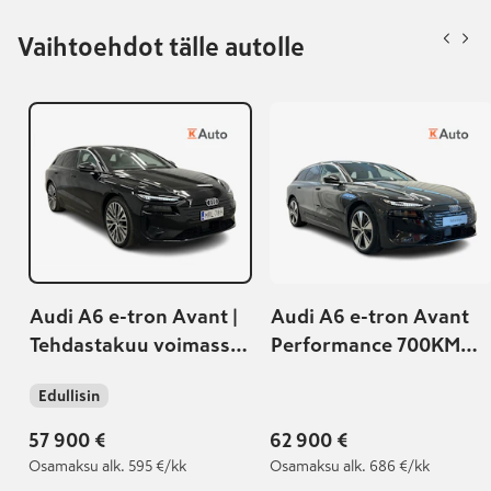
Vaihtoehdot tälle autolle
Audi A6 e-tron Avant |
Audi A6 e-tron Avant
Tehdastakuu voimassa:
Performance 700KM
1.4.2027 saakka |
RANGE I S LINE
Edullisin
SISÄTILAPAKETTI I
VETOKOUKKU I 5.
57 900 €
62 900 €
VUODEN/150TKM
Osamaksu
alk. 595 €/kk
Osamaksu
alk. 686 €/kk
TEHDASTAKUU