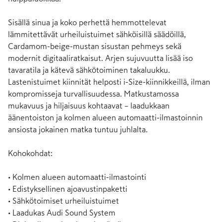
Sisällä sinua ja koko perhettä hemmottelevat 
lämmitettävät urheiluistuimet sähköisillä säädöillä, 
Cardamom-beige-mustan sisustan pehmeys sekä 
modernit digitaaliratkaisut. Arjen sujuvuutta lisää iso 
tavaratila ja kätevä sähkötoiminen takaluukku. 
Lastenistuimet kiinnität helposti i-Size-kiinnikkeillä, ilman 
kompromisseja turvallisuudessa. Matkustamossa 
mukavuus ja hiljaisuus kohtaavat – laadukkaan 
äänentoiston ja kolmen alueen automaatti-ilmastoinnin 
ansiosta jokainen matka tuntuu juhlalta.

Kohokohdat:

• Kolmen alueen automaatti-ilmastointi

• Edistyksellinen ajoavustinpaketti

• Sähkötoimiset urheiluistuimet

• Laadukas Audi Sound System
