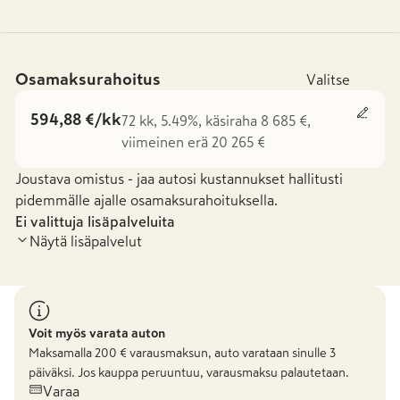
Osamaksurahoitus
Valitse
594,88 €/kk
72 kk, 5.49%, käsiraha 8 685 €,
viimeinen erä 20 265 €
Joustava omistus - jaa autosi kustannukset hallitusti
pidemmälle ajalle osamaksurahoituksella.
Ei valittuja lisäpalveluita
Näytä lisäpalvelut
Voit myös varata auton
Maksamalla
200
€ varausmaksun, auto varataan sinulle 3
päiväksi. Jos kauppa peruuntuu, varausmaksu palautetaan.
Varaa