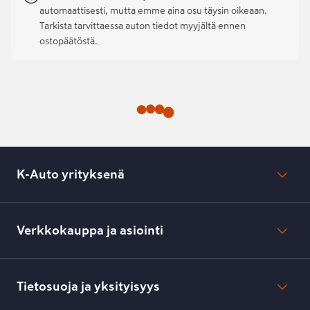
automaattisesti, mutta emme aina osu täysin oikeaan.
Tarkista tarvittaessa auton tiedot myyjältä ennen
ostopäätöstä.
K-Auto yrityksenä
Mikä on K-Auto?
Lehdistötiedotteet
Verkkokauppa ja asiointi
Toimipisteiden yhteystiedot
Työpaikat
Tilaus- ja toimitusehdot
Kesko.fi
Toimitustavat ja -kulut
Tietosuoja ja yksityisyys
Verkkokaupan peruuttamisilmoitus