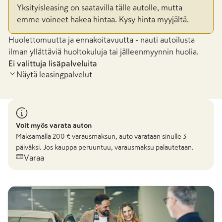
Yksityisleasing on saatavilla tälle autolle, mutta
emme voineet hakea hintaa. Kysy hinta myyjältä.
Huolettomuutta ja ennakoitavuutta - nauti autoilusta
ilman yllättäviä huoltokuluja tai jälleenmyynnin huolia.
Ei valittuja lisäpalveluita
Näytä leasingpalvelut
Voit myös varata auton
Maksamalla
200
€ varausmaksun, auto varataan sinulle 3
päiväksi. Jos kauppa peruuntuu, varausmaksu palautetaan.
Varaa