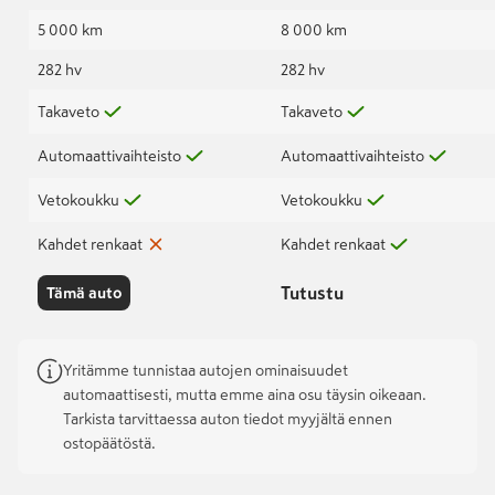
5 000 km
8 000 km
282 hv
282 hv
Takaveto
Takaveto
Automaattivaihteisto
Automaattivaihteisto
Vetokoukku
Vetokoukku
Kahdet renkaat
Kahdet renkaat
Tutustu
Tämä auto
Yritämme tunnistaa autojen ominaisuudet
automaattisesti, mutta emme aina osu täysin oikeaan.
Tarkista tarvittaessa auton tiedot myyjältä ennen
ostopäätöstä.