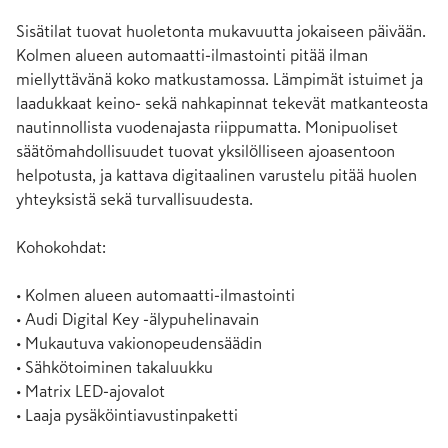
Sisätilat tuovat huoletonta mukavuutta jokaiseen päivään. 
Kolmen alueen automaatti-ilmastointi pitää ilman 
miellyttävänä koko matkustamossa. Lämpimät istuimet ja 
laadukkaat keino- sekä nahkapinnat tekevät matkanteosta 
nautinnollista vuodenajasta riippumatta. Monipuoliset 
säätömahdollisuudet tuovat yksilölliseen ajoasentoon 
helpotusta, ja kattava digitaalinen varustelu pitää huolen 
yhteyksistä sekä turvallisuudesta.

Kohokohdat:

• Kolmen alueen automaatti-ilmastointi

• Audi Digital Key -älypuhelinavain

• Mukautuva vakionopeudensäädin

• Sähkötoiminen takaluukku

• Matrix LED-ajovalot

• Laaja pysäköintiavustinpaketti