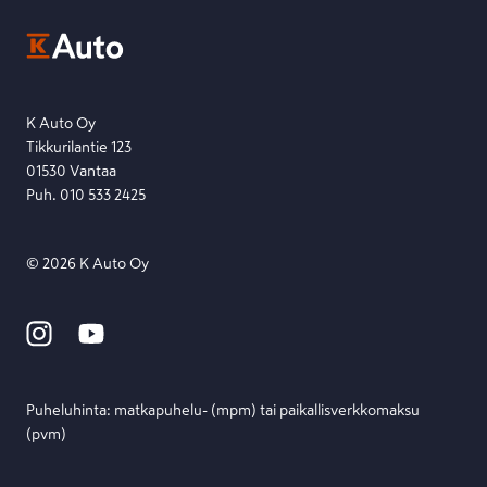
Ota yhteyttä toimipisteeseen tai lähetä viesti lomakkeella.
Etsi toimipiste
Lähetä viesti
K Auto Oy
Tikkurilantie 123
01530 Vantaa
Puh. 010 533 2425
©
2026
K Auto Oy
Puheluhinta: matka­puhelu- (mpm) tai paikallis­verkko­maksu
(pvm)