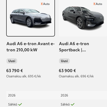
Audi A6 e-tron Avant e-
Audi A6 e-tron
tron 210,00 kW
Sportback |
Vetokoukku |
Uusi
Uusi
Urheiluistuimet |
Sähkösäätöiset
63 790 €
63 900 €
etuistuimet |
Osamaksu
alk. 695 €/kk
Osamaksu
alk. 696 €/kk
Kojelautakamera
2026
2026
Sähkö
Sähkö