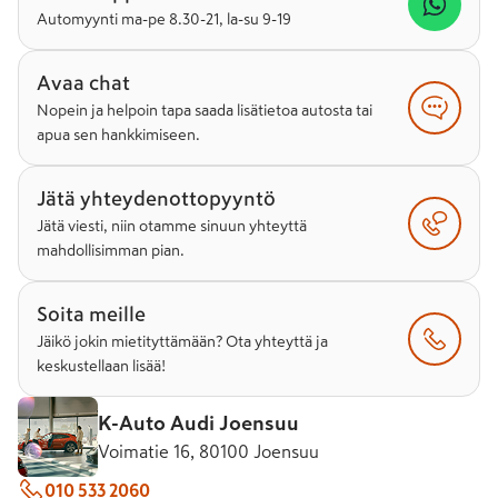
Automyynti ma-pe 8.30-21, la-su 9-19
Avaa chat
Nopein ja helpoin tapa saada lisätietoa autosta tai
apua sen hankkimiseen.
Jätä yhteydenottopyyntö
Jätä viesti, niin otamme sinuun yhteyttä
mahdollisimman pian.
Soita meille
Jäikö jokin mietityttämään? Ota yhteyttä ja
keskustellaan lisää!
K-Auto Audi Joensuu
Voimatie 16, 80100 Joensuu
010 533 2060