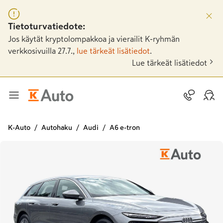
Tietoturvatiedote:
Jos käytät kryptolompakkoa ja vierailit K-ryhmän
verkkosivuilla 27.7.,
lue tärkeät lisätiedot
.
Lue tärkeät lisätiedot
K-Auto
Autohaku
Audi
A6 e-tron