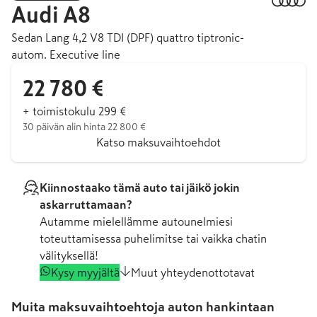
Audi
A8
Sedan Lang 4,2 V8 TDI (DPF) quattro tiptronic-
autom. Executive line
22 780 €
+ toimistokulu 299 €
30 päivän alin hinta 22 800 €
Katso maksuvaihtoehdot
Kiinnostaako tämä auto tai jäikö jokin
askarruttamaan?
Autamme mielellämme autounelmiesi
toteuttamisessa puhelimitse tai vaikka chatin
välityksellä!
Kysy myyjältä
Muut yhteydenottotavat
Muita maksuvaihtoehtoja auton hankintaan