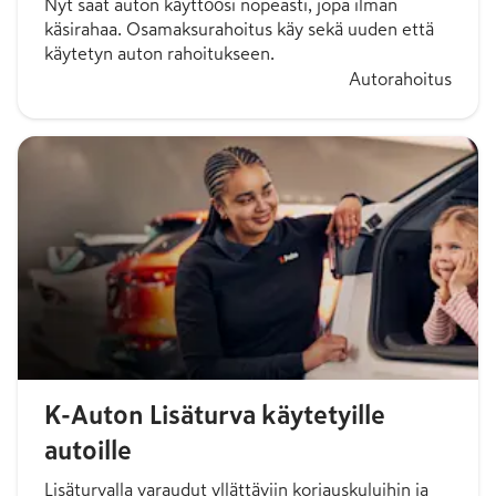
Nyt saat auton käyttöösi nopeasti, jopa ilman
käsirahaa. Osamaksurahoitus käy sekä uuden että
käytetyn auton rahoitukseen.
Autorahoitus
K-Auton Lisäturva käytetyille
autoille
Lisäturvalla varaudut yllättäviin korjauskuluihin ja