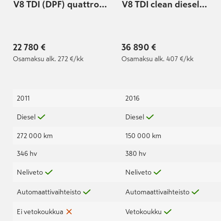
V8 TDI (DPF) quattro
V8 TDI clean diesel
tiptronic-autom.
quattro tiptronic-
Executive line
autom. Executive line
22 780 €
36 890 €
Osamaksu
alk. 272 €/kk
Osamaksu
alk. 407 €/kk
2011
2016
Diesel
Diesel
272 000 km
150 000 km
346 hv
380 hv
Neliveto
Neliveto
Automaattivaihteisto
Automaattivaihteisto
Ei vetokoukkua
Vetokoukku