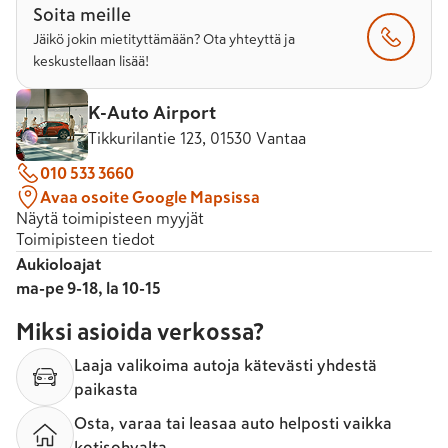
Soita meille
Jäikö jokin mietityttämään? Ota yhteyttä ja
keskustellaan lisää!
K-Auto Airport
Tikkurilantie 123, 01530 Vantaa
010 533 3660
Avaa osoite Google Mapsissa
Näytä toimipisteen myyjät
Toimipisteen tiedot
Aukioloajat
ma-pe 9-18, la 10-15
Miksi asioida verkossa?
Laaja valikoima autoja kätevästi yhdestä
paikasta
Osta, varaa tai leasaa auto helposti vaikka
kotisohvalta