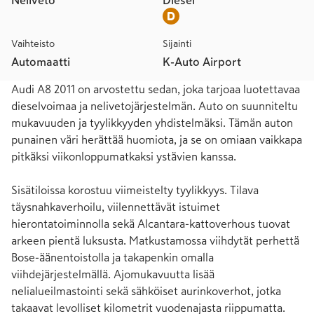
Neliveto
Diesel
Vaihteisto
Sijainti
Automaatti
K-Auto Airport
Audi A8 2011 on arvostettu sedan, joka tarjoaa luotettavaa 
dieselvoimaa ja nelivetojärjestelmän. Auto on suunniteltu 
mukavuuden ja tyylikkyyden yhdistelmäksi. Tämän auton 
punainen väri herättää huomiota, ja se on omiaan vaikkapa 
pitkäksi viikonloppumatkaksi ystävien kanssa.

Sisätiloissa korostuu viimeistelty tyylikkyys. Tilava 
täysnahkaverhoilu, viilennettävät istuimet 
hierontatoiminnolla sekä Alcantara-kattoverhous tuovat 
arkeen pientä luksusta. Matkustamossa viihdytät perhettä 
Bose-äänentoistolla ja takapenkin omalla 
viihdejärjestelmällä. Ajomukavuutta lisää 
nelialueilmastointi sekä sähköiset aurinkoverhot, jotka 
takaavat levolliset kilometrit vuodenajasta riippumatta.
