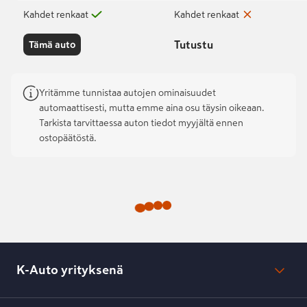
Kahdet renkaat
Kahdet renkaat
Tutustu
Tämä auto
Yritämme tunnistaa autojen ominaisuudet
automaattisesti, mutta emme aina osu täysin oikeaan.
Tarkista tarvittaessa auton tiedot myyjältä ennen
ostopäätöstä.
K-Auto yrityksenä
Mikä on K-Auto?