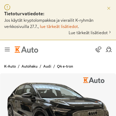
Tietoturvatiedote:
Jos käytät kryptolompakkoa ja vierailit K-ryhmän
verkkosivuilla 27.7.,
lue tärkeät lisätiedot
.
Lue tärkeät lisätiedot
K-Auto
Autohaku
Audi
Q4 e-tron