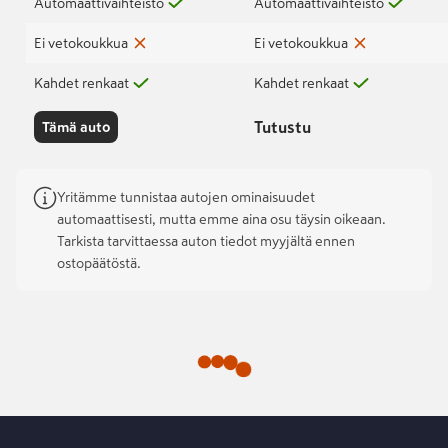
Automaattivaihteisto
Automaattivaihteisto
Ei vetokoukkua
Ei vetokoukkua
Kahdet renkaat
Kahdet renkaat
Tutustu
Tämä auto
Yritämme tunnistaa autojen ominaisuudet
automaattisesti, mutta emme aina osu täysin oikeaan.
Tarkista tarvittaessa auton tiedot myyjältä ennen
ostopäätöstä.