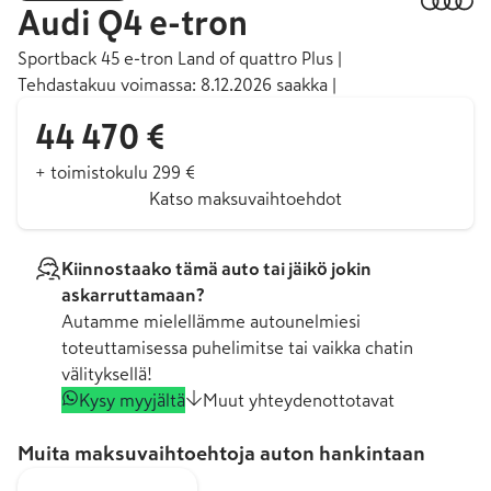
Audi
Q4 e-tron
Sportback 45 e-tron Land of quattro Plus |
Tehdastakuu voimassa: 8.12.2026 saakka |
44 470 €
+ toimistokulu 299 €
Katso maksuvaihtoehdot
Kiinnostaako tämä auto tai jäikö jokin
askarruttamaan?
Autamme mielellämme autounelmiesi
toteuttamisessa puhelimitse tai vaikka chatin
välityksellä!
Kysy myyjältä
Muut yhteydenottotavat
Muita maksuvaihtoehtoja auton hankintaan