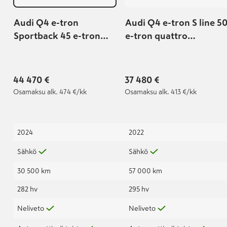
Audi Q4 e-tron
Audi Q4 e-tron S line 5
Sportback 45 e-tron
e-tron quattro
Land of quattro Plus |
Sportback
Tehdastakuu voimassa:
8.12.2026 saakka |
44 470 €
37 480 €
Osamaksu
alk. 474 €/kk
Osamaksu
alk. 413 €/kk
2024
2022
Sähkö
Sähkö
30 500 km
57 000 km
282 hv
295 hv
Neliveto
Neliveto