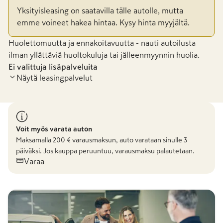
Yksityisleasing on saatavilla tälle autolle, mutta
emme voineet hakea hintaa. Kysy hinta myyjältä.
Huolettomuutta ja ennakoitavuutta - nauti autoilusta
ilman yllättäviä huoltokuluja tai jälleenmyynnin huolia.
Ei valittuja lisäpalveluita
Näytä leasingpalvelut
Voit myös varata auton
Maksamalla
200
€ varausmaksun, auto varataan sinulle 3
päiväksi. Jos kauppa peruuntuu, varausmaksu palautetaan.
Varaa