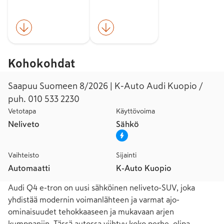
Kohokohdat
Saapuu Suomeen 8/2026 | K-Auto Audi Kuopio /
puh. 010 533 2230
Vetotapa
Käyttövoima
Neliveto
Sähkö
Vaihteisto
Sijainti
Automaatti
K-Auto Kuopio
Audi Q4 e-tron on uusi sähköinen neliveto-SUV, joka 
yhdistää modernin voimanlähteen ja varmat ajo-
ominaisuudet tehokkaaseen ja mukavaan arjen 
kumppaniin. Tässä autossa viihtyy koko perhe, olipa 