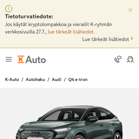
Tietoturvatiedote:
Jos käytät kryptolompakkoa ja vierailit K-ryhmän
verkkosivuilla 27.7.,
lue tärkeät lisätiedot
.
Lue tärkeät lisätiedot
K-Auto
Autohaku
Audi
Q4 e-tron