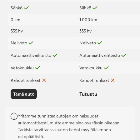
Sähkö
Sähkö
0 km
1 000 km
335 hv
335 hv
Neliveto
Neliveto
Automaattivaihteisto
Automaattivaihteisto
Vetokoukku
Vetokoukku
Kahdet renkaat
Kahdet renkaat
Tutustu
Tämä auto
Yritämme tunnistaa autojen ominaisuudet
automaattisesti, mutta emme aina osu täysin oikeaan.
Tarkista tarvittaessa auton tiedot myyjältä ennen
ostopäätöstä.