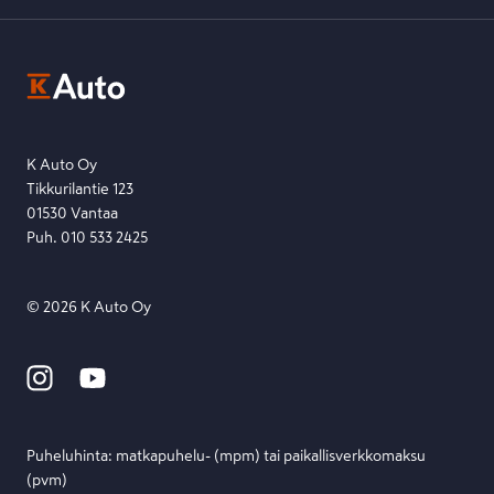
K-Auton asiakasrekisterin tietosuojaseloste
Kysymys, palaute tai jokin muu asia mielessä?
EU Data Act
Ota yhteyttä toimipisteeseen tai lähetä viesti lomakkeella.
Etsi toimipiste
Lähetä viesti
K Auto Oy
Tikkurilantie 123
01530 Vantaa
Puh. 010 533 2425
©
2026
K Auto Oy
Puheluhinta: matka­puhelu- (mpm) tai paikallis­verkko­maksu
(pvm)