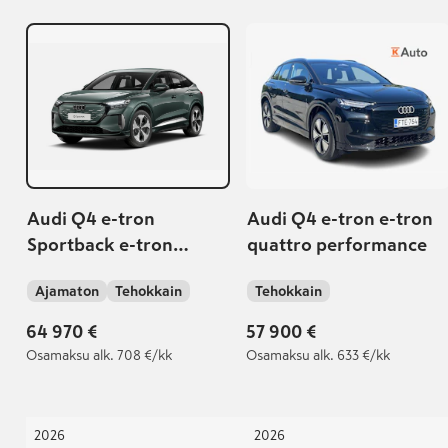
Audi Q4 e-tron
Audi Q4 e-tron e-tron
Sportback e-tron
quattro performance
quattro performance |
Ajamaton
Tehokkain
Tehokkain
S line sisä- ja
ulkopaketit | Takuu 5v /
64 970 €
57 900 €
100 000 km
Osamaksu
alk. 708 €/kk
Osamaksu
alk. 633 €/kk
2026
2026