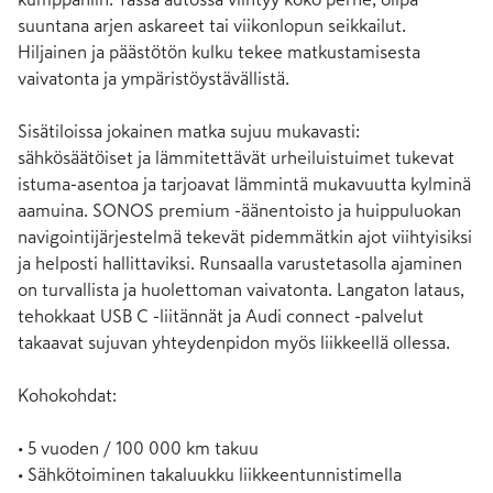
suuntana arjen askareet tai viikonlopun seikkailut. 
Hiljainen ja päästötön kulku tekee matkustamisesta 
vaivatonta ja ympäristöystävällistä.

Sisätiloissa jokainen matka sujuu mukavasti: 
sähkösäätöiset ja lämmitettävät urheiluistuimet tukevat 
istuma-asentoa ja tarjoavat lämmintä mukavuutta kylminä 
aamuina. SONOS premium -äänentoisto ja huippuluokan 
navigointijärjestelmä tekevät pidemmätkin ajot viihtyisiksi 
ja helposti hallittaviksi. Runsaalla varustetasolla ajaminen 
on turvallista ja huolettoman vaivatonta. Langaton lataus, 
tehokkaat USB C -liitännät ja Audi connect -palvelut 
takaavat sujuvan yhteydenpidon myös liikkeellä ollessa.

Kohokohdat:

• 5 vuoden / 100 000 km takuu

• Sähkötoiminen takaluukku liikkeentunnistimella
