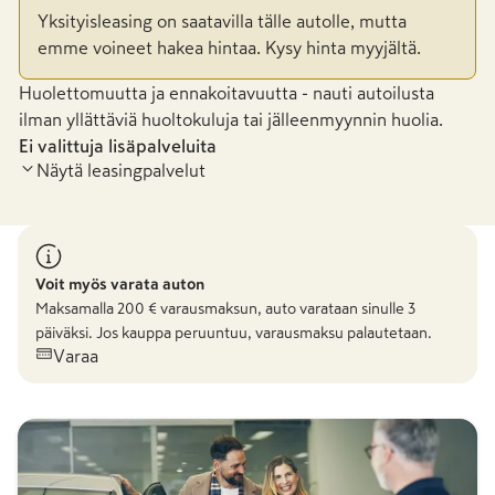
Yksityisleasing on saatavilla tälle autolle, mutta
emme voineet hakea hintaa. Kysy hinta myyjältä.
Huolettomuutta ja ennakoitavuutta - nauti autoilusta
ilman yllättäviä huoltokuluja tai jälleenmyynnin huolia.
Ei valittuja lisäpalveluita
Näytä leasingpalvelut
Voit myös varata auton
Maksamalla
200
€ varausmaksun, auto varataan sinulle 3
päiväksi. Jos kauppa peruuntuu, varausmaksu palautetaan.
Varaa