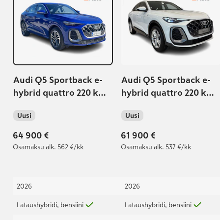
Audi Q5 Sportback e-
Audi Q5 Sportback e-
hybrid quattro 220 kW |
hybrid quattro 220 kW |
Ilmajousitus | Matrix-
Vetokoukku |
Uusi
Uusi
LED | S line -paketit |
Sähkösäätöiset
2,49% korko+kulut
etuistuimet |
64 900 €
61 900 €
Urheiluetuistuimet |
Osamaksu
alk. 562 €/kk
Osamaksu
alk. 537 €/kk
2026
2026
Lataushybridi, bensiini
Lataushybridi, bensiini