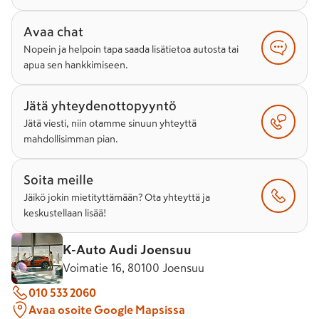
Avaa chat
Nopein ja helpoin tapa saada lisätietoa autosta tai
apua sen hankkimiseen.
Jätä yhteydenottopyyntö
Jätä viesti, niin otamme sinuun yhteyttä
mahdollisimman pian.
Soita meille
Jäikö jokin mietityttämään? Ota yhteyttä ja
keskustellaan lisää!
K-Auto Audi Joensuu
Voimatie 16, 80100 Joensuu
010 533 2060
Avaa osoite Google Mapsissa