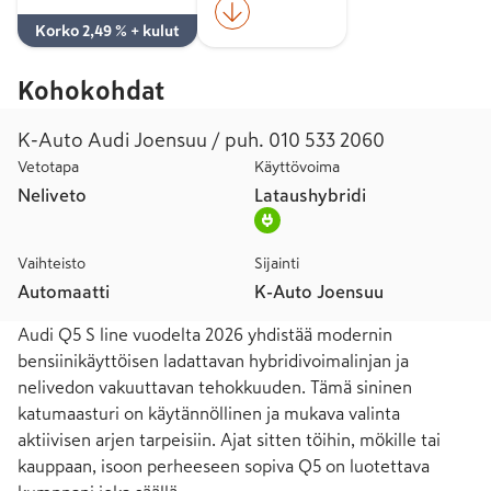
Korko 2,49 % + kulut
Kohokohdat
K-Auto Audi Joensuu / puh. 010 533 2060
Vetotapa
Käyttövoima
Neliveto
Lataushybridi
Vaihteisto
Sijainti
Automaatti
K-Auto Joensuu
Audi Q5 S line vuodelta 2026 yhdistää modernin 
bensiinikäyttöisen ladattavan hybridivoimalinjan ja 
nelivedon vakuuttavan tehokkuuden. Tämä sininen 
katumaasturi on käytännöllinen ja mukava valinta 
aktiivisen arjen tarpeisiin. Ajat sitten töihin, mökille tai 
kauppaan, isoon perheeseen sopiva Q5 on luotettava 