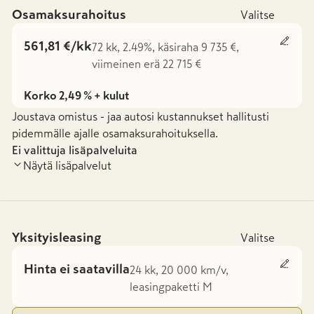
Osamaksurahoitus
Valitse
561,81 €/kk
72 kk, 2.49%, käsiraha 9 735 €,
viimeinen erä 22 715 €
Korko 2,49 % + kulut
Joustava omistus - jaa autosi kustannukset hallitusti
pidemmälle ajalle osamaksurahoituksella.
Ei valittuja lisäpalveluita
Näytä lisäpalvelut
Yksityisleasing
Valitse
Hinta ei saatavilla
24 kk, 20 000 km/v,
leasingpaketti M