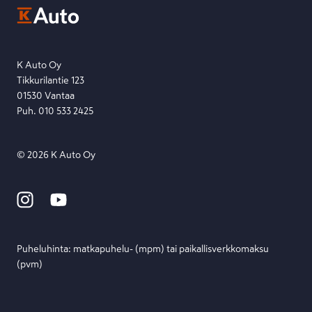
Etsi toimipiste
Lähetä viesti
K Auto Oy
Tikkurilantie 123
01530 Vantaa
Puh. 010 533 2425
©
2026
K Auto Oy
Puheluhinta: matka­puhelu- (mpm) tai paikallis­verkko­maksu
(pvm)