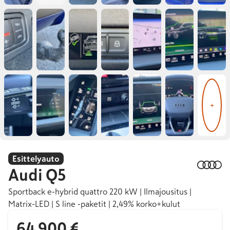
+
Esittelyauto
Audi
Q5
Sportback e-hybrid quattro 220 kW | Ilmajousitus |
Matrix-LED | S line -paketit | 2,49% korko+kulut
64 900 €