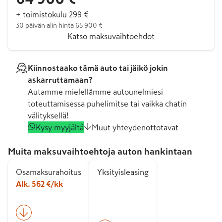
+ toimistokulu 299 €
30 päivän alin hinta 65 900 €
Katso maksuvaihtoehdot
Kiinnostaako tämä auto tai jäikö jokin
askarruttamaan?
Autamme mielellämme autounelmiesi
toteuttamisessa puhelimitse tai vaikka chatin
välityksellä!
Kysy myyjältä
Muut yhteydenottotavat
Muita maksuvaihtoehtoja auton hankintaan
Osamaksurahoitus
Yksityisleasing
Alk. 562 €/kk