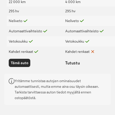
22 000 km
4 000 km
295 hv
295 hv
Neliveto
Neliveto
Automaattivaihteisto
Automaattivaihteisto
Vetokoukku
Vetokoukku
Kahdet renkaat
Kahdet renkaat
Tutustu
Tämä auto
Yritämme tunnistaa autojen ominaisuudet
automaattisesti, mutta emme aina osu täysin oikeaan.
Tarkista tarvittaessa auton tiedot myyjältä ennen
ostopäätöstä.