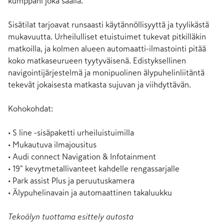
kumppani joka säällä.

Sisätilat tarjoavat runsaasti käytännöllisyyttä ja tyylikästä 
mukavuutta. Urheilulliset etuistuimet tukevat pitkilläkin 
matkoilla, ja kolmen alueen automaatti-ilmastointi pitää 
koko matkaseurueen tyytyväisenä. Edistyksellinen 
navigointijärjestelmä ja monipuolinen älypuhelinliitäntä 
tekevät jokaisesta matkasta sujuvan ja viihdyttävän.

Kohokohdat:

• S line -sisäpaketti urheiluistuimilla

• Mukautuva ilmajousitus

• Audi connect Navigation & Infotainment

• 19" kevytmetallivanteet kahdelle rengassarjalle

• Park assist Plus ja peruutuskamera

• Älypuhelinavain ja automaattinen takaluukku
Tekoälyn tuottama esittely autosta