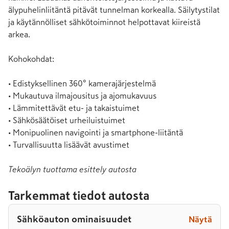
älypuhelinliitäntä pitävät tunnelman korkealla. Säilytystilat 
ja käytännölliset sähkötoiminnot helpottavat kiireistä 
arkea.

Kohokohdat:

• Edistyksellinen 360° kamerajärjestelmä

• Mukautuva ilmajousitus ja ajomukavuus

• Lämmitettävät etu- ja takaistuimet

• Sähkösäätöiset urheiluistuimet

• Monipuolinen navigointi ja smartphone-liitäntä

• Turvallisuutta lisäävät avustimet
Tekoälyn tuottama esittely autosta
Tarkemmat tiedot autosta
Sähköauton ominaisuudet
Näytä