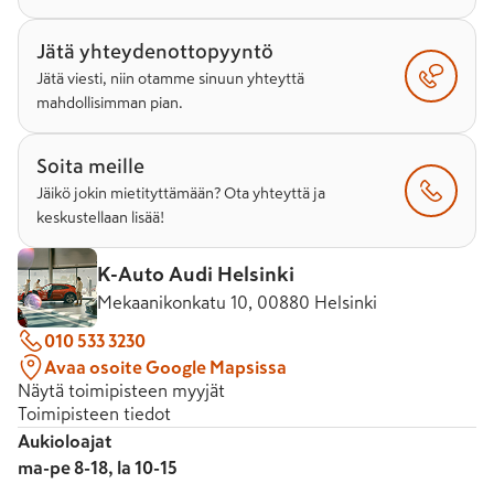
Jätä yhteydenottopyyntö
Jätä viesti, niin otamme sinuun yhteyttä
mahdollisimman pian.
Soita meille
Jäikö jokin mietityttämään? Ota yhteyttä ja
keskustellaan lisää!
K-Auto Audi Helsinki
Mekaanikonkatu 10, 00880 Helsinki
010 533 3230
Avaa osoite Google Mapsissa
Näytä toimipisteen myyjät
Toimipisteen tiedot
Aukioloajat
ma-pe 8-18, la 10-15