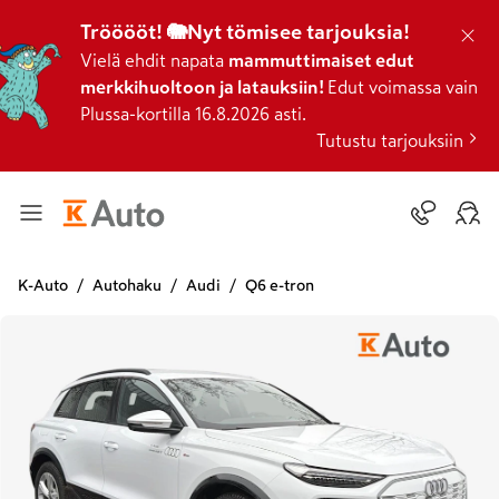
Trööööt! 🐘Nyt tömisee tarjouksia!
Vielä ehdit napata
mammuttimaiset edut
merkkihuoltoon ja latauksiin!
Edut voimassa vain
Plussa-kortilla 16.8.2026 asti.
Tutustu tarjouksiin
K-Auto
Autohaku
Audi
Q6 e-tron