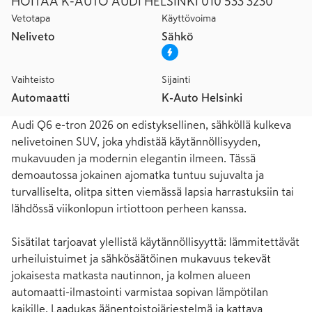
HOITAA K-AUTO AUDI HELSINKI 010 533 3230
Vetotapa
Käyttövoima
Neliveto
Sähkö
Vaihteisto
Sijainti
Automaatti
K-Auto Helsinki
Audi Q6 e-tron 2026 on edistyksellinen, sähköllä kulkeva 
nelivetoinen SUV, joka yhdistää käytännöllisyyden, 
mukavuuden ja modernin elegantin ilmeen. Tässä 
demoautossa jokainen ajomatka tuntuu sujuvalta ja 
turvalliselta, olitpa sitten viemässä lapsia harrastuksiin tai 
lähdössä viikonlopun irtiottoon perheen kanssa.

Sisätilat tarjoavat ylellistä käytännöllisyyttä: lämmitettävät 
urheiluistuimet ja sähkösäätöinen mukavuus tekevät 
jokaisesta matkasta nautinnon, ja kolmen alueen 
automaatti-ilmastointi varmistaa sopivan lämpötilan 
kaikille. Laadukas äänentoistojärjestelmä ja kattava 