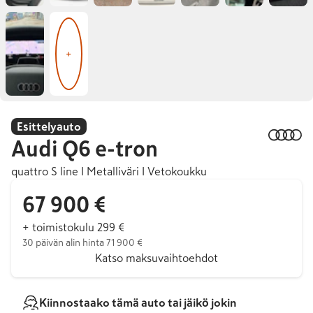
+
Esittelyauto
Audi
Q6 e-tron
quattro S line I Metalliväri I Vetokoukku
67 900 €
+ toimistokulu 299 €
30 päivän alin hinta 71 900 €
Katso maksuvaihtoehdot
Kiinnostaako tämä auto tai jäikö jokin