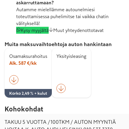
askarruttamaan?
Autamme mielellämme autounelmiesi
toteuttamisessa puhelimitse tai vaikka chatin
välityksellä!
Kysy myyjältä
Muut yhteydenottotavat
Muita maksuvaihtoehtoja auton hankintaan
Osamaksurahoitus
Yksityisleasing
Alk. 587 €/kk
Korko 2,49 % + kulut
Kohokohdat
TAKUU 5 VUOTTA /100TKM / AUTON MYYNTIÄ