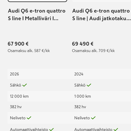
Audi Q6 e-tron quattro
Audi Q6 e-tron quattro
S line I Metalliväri I
S line | Audi jatkotakuu
Vetokoukku
100 000km / 5-vuotta |
Audi approved:plus
36kk / 60 000km |
67 900 €
69 490 €
Osamaksu
alk. 587 €/kk
Osamaksu
alk. 709 €/kk
2026
2024
Sähkö
Sähkö
12 000 km
1 000 km
382 hv
382 hv
Neliveto
Neliveto
Automaattivaihteisto
Automaattivaihteisto