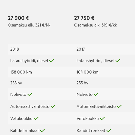
27 900 €
27 750 €
Osamaksu
alk. 321 €/kk
Osamaksu
alk. 319 €/kk
2018
2017
Lataushybridi, diesel
Lataushybridi, diesel
158 000 km
164 000 km
255 hv
255 hv
Neliveto
Neliveto
Automaattivaihteisto
Automaattivaihteisto
Vetokoukku
Vetokoukku
Kahdet renkaat
Kahdet renkaat