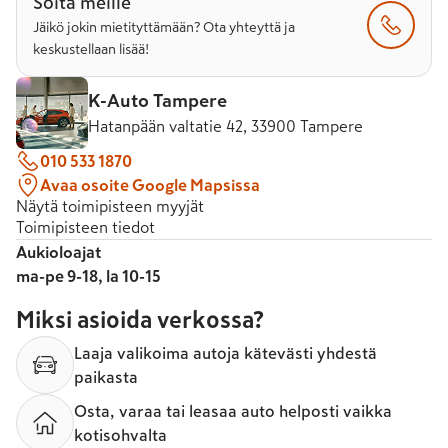
Soita meille
Jäikö jokin mietityttämään? Ota yhteyttä ja
keskustellaan lisää!
K-Auto Tampere
Hatanpään valtatie 42, 33900 Tampere
010 533 1870
Avaa osoite Google Mapsissa
Näytä toimipisteen myyjät
Toimipisteen tiedot
Aukioloajat
ma-pe 9-18, la 10-15
Miksi asioida verkossa?
Laaja valikoima autoja kätevästi yhdestä
paikasta
Osta, varaa tai leasaa auto helposti vaikka
kotisohvalta