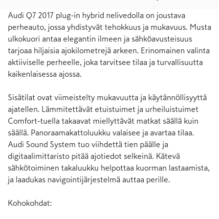
Audi Q7 2017 plug-in hybrid nelivedolla on joustava 
perheauto, jossa yhdistyvät tehokkuus ja mukavuus. Musta 
ulkokuori antaa elegantin ilmeen ja sähköavusteisuus 
tarjoaa hiljaisia ajokilometrejä arkeen. Erinomainen valinta 
aktiiviselle perheelle, joka tarvitsee tilaa ja turvallisuutta 
kaikenlaisessa ajossa.

Sisätilat ovat viimeistelty mukavuutta ja käytännöllisyyttä 
ajatellen. Lämmitettävät etuistuimet ja urheiluistuimet 
Comfort-tuella takaavat miellyttävät matkat säällä kuin 
säällä. Panoraamakattoluukku valaisee ja avartaa tilaa. 
Audi Sound System tuo viihdettä tien päälle ja 
digitaalimittaristo pitää ajotiedot selkeinä. Kätevä 
sähkötoiminen takaluukku helpottaa kuorman lastaamista, 
ja laadukas navigointijärjestelmä auttaa perille.

Kohokohdat:
