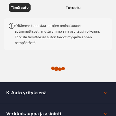
Tutustu
Tämä auto
Yritämme tunnistaa autojen ominaisuudet
automaattisesti, mutta emme aina osu täysin oikeaan.
Tarkista tarvittaessa auton tiedot myyjältä ennen
ostopäätöstä.
K-Auto yrityksenä
Mikä on K-Auto?
Lehdistötiedotteet
Verkkokauppa ja asiointi