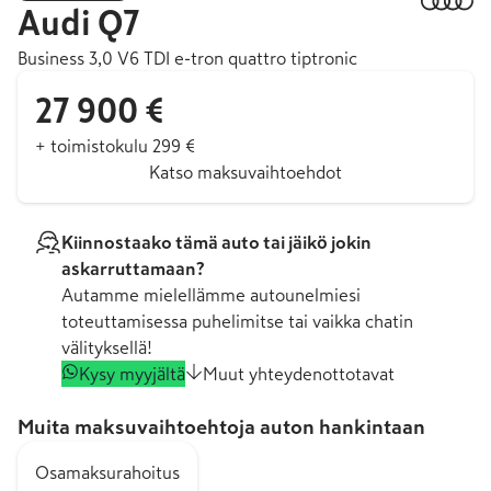
Audi
Q7
Business 3,0 V6 TDI e-tron quattro tiptronic
27 900 €
+ toimistokulu 299 €
Katso maksuvaihtoehdot
Kiinnostaako tämä auto tai jäikö jokin
askarruttamaan?
Autamme mielellämme autounelmiesi
toteuttamisessa puhelimitse tai vaikka chatin
välityksellä!
Kysy myyjältä
Muut yhteydenottotavat
Muita maksuvaihtoehtoja auton hankintaan
Osamaksurahoitus