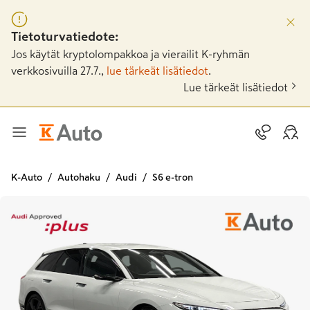
Tietoturvatiedote:
Jos käytät kryptolompakkoa ja vierailit K-ryhmän
verkkosivuilla 27.7.,
lue tärkeät lisätiedot
.
Lue tärkeät lisätiedot
K-Auto
Autohaku
Audi
S6 e-tron