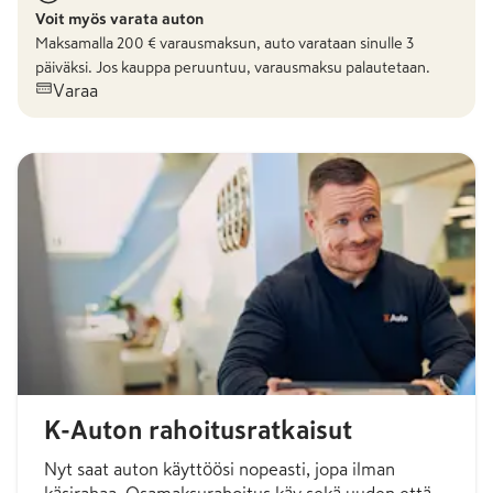
Voit myös varata auton
Maksamalla
200
€ varausmaksun, auto varataan sinulle 3
päiväksi. Jos kauppa peruuntuu, varausmaksu palautetaan.
Varaa
K-Auton rahoitusratkaisut
Nyt saat auton käyttöösi nopeasti, jopa ilman