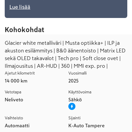
Lue lisää
Kohokohdat
Glacier white metalliväri | Musta optiikka+ | ILP ja
akuston esilämmitys | B&0 äänentoisto | Matrix LED
sekä OLED takavalot | Tech pro | Soft close ovet |
Ilmajousitus | AR-HUD | 360 | MMI exp. pro |
Ajetut kilometrit
Vuosimalli
14 000 km
2025
Vetotapa
Käyttövoima
Neliveto
Sähkö
Vaihteisto
Sijainti
Automaatti
K-Auto Tampere