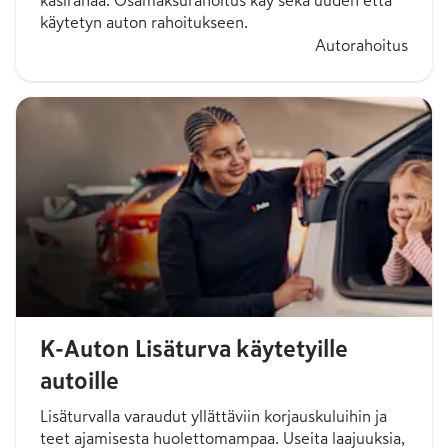
käsirahaa. Osamaksurahoitus käy sekä uuden että
käytetyn auton rahoitukseen.
Autorahoitus
K-Auton Lisäturva käytetyille
autoille
Lisäturvalla varaudut yllättäviin korjauskuluihin ja
teet ajamisesta huolettomampaa. Useita laajuuksia,