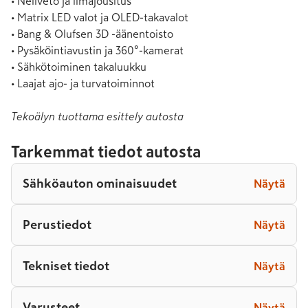
• Neliveto ja ilmajousitus

• Matrix LED valot ja OLED-takavalot

• Bang & Olufsen 3D -äänentoisto

• Pysäköintiavustin ja 360°-kamerat

• Sähkötoiminen takaluukku

• Laajat ajo- ja turvatoiminnot
Tekoälyn tuottama esittely autosta
Tarkemmat tiedot autosta
Sähköauton ominaisuudet
Näytä
Perustiedot
Näytä
Tekniset tiedot
Näytä
Varusteet
Näytä