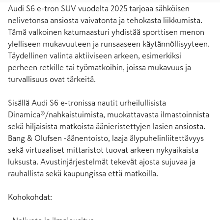
Audi S6 e-tron SUV vuodelta 2025 tarjoaa sähköisen 
nelivetonsa ansiosta vaivatonta ja tehokasta liikkumista. 
Tämä valkoinen katumaasturi yhdistää sporttisen menon 
ylelliseen mukavuuteen ja runsaaseen käytännöllisyyteen. 
Täydellinen valinta aktiiviseen arkeen, esimerkiksi 
perheen retkille tai työmatkoihin, joissa mukavuus ja 
turvallisuus ovat tärkeitä.

Sisällä Audi S6 e-tronissa nautit urheilullisista 
Dinamica®/nahkaistuimista, muokattavasta ilmastoinnista 
sekä hiljaisista matkoista äänieristettyjen lasien ansiosta. 
Bang & Olufsen -äänentoisto, laaja älypuhelinliitettävyys 
sekä virtuaaliset mittaristot tuovat arkeen nykyaikaista 
luksusta. Avustinjärjestelmät tekevät ajosta sujuvaa ja 
rauhallista sekä kaupungissa että matkoilla.

Kohokohdat:
