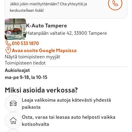
Jäikö jokin mietityttämään? Ota yhteyttä ja
keskustellaan lisää!
K-Auto Tampere
Hatanpään valtatie 42, 33900 Tampere
010 533 1870
Avaa osoite Google Mapsissa
Näytä toimipisteen myyjät
Toimipisteen tiedot
Aukioloajat
ma-pe 9-18, la 10-15
Miksi asioida verkossa?
Laaja valikoima autoja kätevästi yhdestä
paikasta
Osta, varaa tai leasaa auto helposti vaikka
kotisohvalta