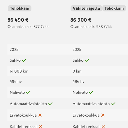
jatkotakuu 100
Mukautuva
Tehokkain
Vähiten ajettu
Tehokkain
000km/5-vuotta | Audi
ilmajousitus Sport I S-
approved :plus 36kk /
sisätilapaketti
86 490 €
86 900 €
60 000km |
urheiluistuimilla I
Osamaksu
alk. 877 €/kk
Osamaksu
alk. 938 €/kk
2025
2025
Sähkö
Sähkö
14 000 km
0 km
496 hv
496 hv
Neliveto
Neliveto
Automaattivaihteisto
Automaattivaihteisto
Ei vetokoukkua
Ei vetokoukkua
Kahdet renkaat
Kahdet renkaat