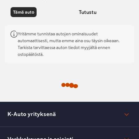
Tutustu
Tämä auto
Yritämme tunnistaa autojen ominaisuudet
automaattisesti, mutta emme aina osu täysin oikeaan.
Tarkista tarvittaessa auton tiedot myyjältä ennen
ostopäätöstä.
K-Auto yrityksenä
Mikä on K-Auto?
Lehdistötiedotteet