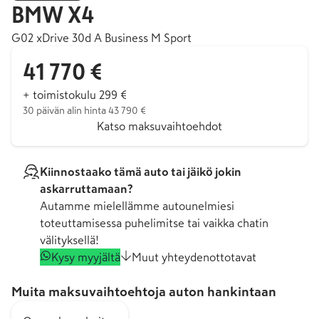
BMW
X4
G02 xDrive 30d A Business M Sport
41 770 €
+ toimistokulu 299 €
30 päivän alin hinta 43 790 €
Katso maksuvaihtoehdot
Kiinnostaako tämä auto tai jäikö jokin
askarruttamaan?
Autamme mielellämme autounelmiesi
toteuttamisessa puhelimitse tai vaikka chatin
välityksellä!
Kysy myyjältä
Muut yhteydenottotavat
Muita maksuvaihtoehtoja auton hankintaan