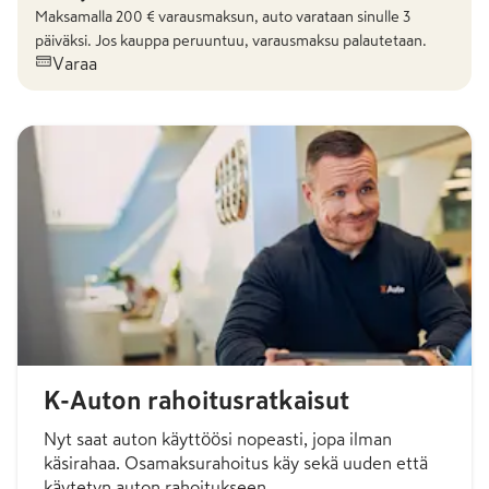
Maksamalla
200
€ varausmaksun, auto varataan sinulle 3
päiväksi. Jos kauppa peruuntuu, varausmaksu palautetaan.
Varaa
K-Auton rahoitusratkaisut
Nyt saat auton käyttöösi nopeasti, jopa ilman
käsirahaa. Osamaksurahoitus käy sekä uuden että
käytetyn auton rahoitukseen.