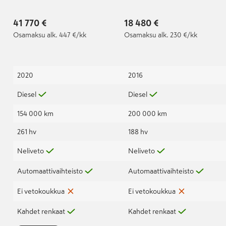
Huippuvarusteltu! |
41 770 €
18 480 €
Osamaksu
alk. 447 €/kk
Osamaksu
alk. 230 €/kk
2020
2016
Diesel
Diesel
154 000 km
200 000 km
261 hv
188 hv
Neliveto
Neliveto
Automaattivaihteisto
Automaattivaihteisto
Ei vetokoukkua
Ei vetokoukkua
Kahdet renkaat
Kahdet renkaat