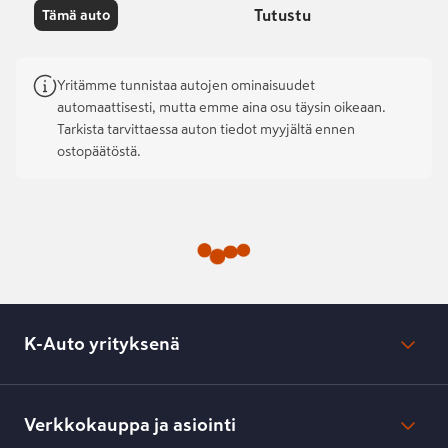
Tutustu
Tämä auto
Yritämme tunnistaa autojen ominaisuudet
automaattisesti, mutta emme aina osu täysin oikeaan.
Tarkista tarvittaessa auton tiedot myyjältä ennen
ostopäätöstä.
K-Auto yrityksenä
Mikä on K-Auto?
Lehdistötiedotteet
Verkkokauppa ja asiointi
Toimipisteiden yhteystiedot