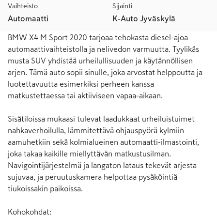
Vaihteisto
Sijainti
Automaatti
K-Auto Jyväskylä
BMW X4 M Sport 2020 tarjoaa tehokasta diesel-ajoa 
automaattivaihteistolla ja nelivedon varmuutta. Tyylikäs 
musta SUV yhdistää urheilullisuuden ja käytännöllisen 
arjen. Tämä auto sopii sinulle, joka arvostat helppoutta ja 
luotettavuutta esimerkiksi perheen kanssa 
matkustettaessa tai aktiiviseen vapaa-aikaan.

Sisätiloissa mukaasi tulevat laadukkaat urheiluistuimet 
nahkaverhoilulla, lämmitettävä ohjauspyörä kylmiin 
aamuhetkiin sekä kolmialueinen automaatti-ilmastointi, 
joka takaa kaikille miellyttävän matkustusilman. 
Navigointijärjestelmä ja langaton lataus tekevät arjesta 
sujuvaa, ja peruutuskamera helpottaa pysäköintiä 
tiukoissakin paikoissa.

Kohokohdat:
