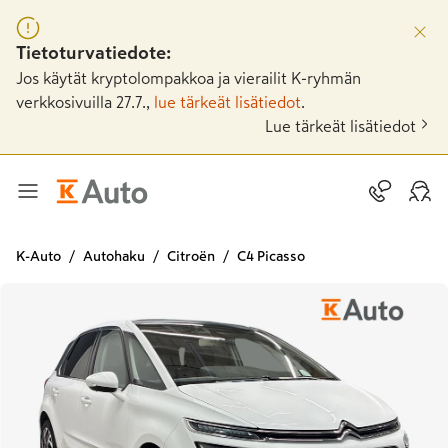
Tietoturvatiedote:
Jos käytät kryptolompakkoa ja vierailit K-ryhmän
verkkosivuilla 27.7.,
lue tärkeät lisätiedot
.
Lue tärkeät lisätiedot
K-Auto
Autohaku
Citroën
C4 Picasso