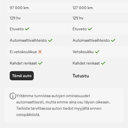
97 000 km
127 000 km
129 hv
129 hv
Etuveto
Etuveto
Automaattivaihteisto
Automaattivaihteisto
Ei vetokoukkua
Vetokoukku
Kahdet renkaat
Kahdet renkaat
Tutustu
Tämä auto
Yritämme tunnistaa autojen ominaisuudet
automaattisesti, mutta emme aina osu täysin oikeaan.
Tarkista tarvittaessa auton tiedot myyjältä ennen
ostopäätöstä.