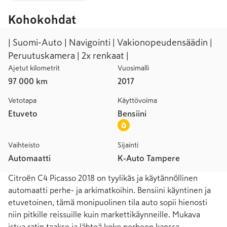
Kohokohdat
| Suomi-Auto | Navigointi | Vakionopeudensäädin |
Peruutuskamera | 2x renkaat |
Ajetut kilometrit
Vuosimalli
97 000 km
2017
Vetotapa
Käyttövoima
Etuveto
Bensiini
Vaihteisto
Sijainti
Automaatti
K-Auto Tampere
Citroën C4 Picasso 2018 on tyylikäs ja käytännöllinen 
automaatti perhe- ja arkimatkoihin. Bensiini käyntinen ja 
etuvetoinen, tämä monipuolinen tila auto sopii hienosti 
niin pitkille reissuille kuin markettikäynneille. Mukava 
istua ratin taakse ja lähteä koko perheen kanssa 