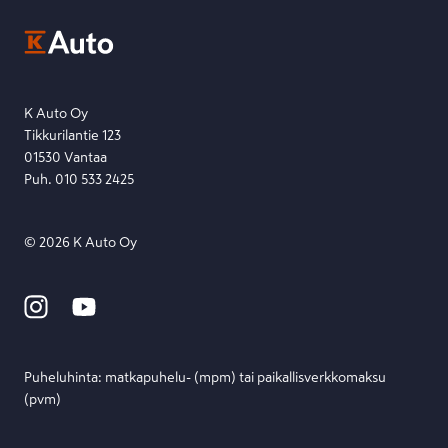
Ota yhteyttä toimipisteeseen tai lähetä viesti lomakkeella.
Etsi toimipiste
Lähetä viesti
K Auto Oy
Tikkurilantie 123
01530 Vantaa
Puh. 010 533 2425
©
2026
K Auto Oy
Puheluhinta: matka­puhelu- (mpm) tai paikallis­verkko­maksu
(pvm)