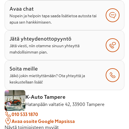
Avaa chat
Nopein ja helpoin tapa saada lisätietoa autosta tai
apua sen hankkimiseen.
Jätä yhteydenottopyyntö
Jätä viesti, niin otamme sinuun yhteyttä
mahdollisimman pian.
Soita meille
Jäikö jokin mietityttämään? Ota yhteyttä ja
keskustellaan lisää!
K-Auto Tampere
Hatanpään valtatie 42, 33900 Tampere
010 533 1870
Avaa osoite Google Mapsissa
Näytä toimipisteen myyjät