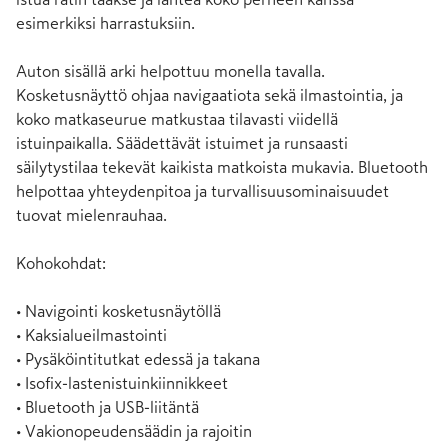
esimerkiksi harrastuksiin.

Auton sisällä arki helpottuu monella tavalla. 
Kosketusnäyttö ohjaa navigaatiota sekä ilmastointia, ja 
koko matkaseurue matkustaa tilavasti viidellä 
istuinpaikalla. Säädettävät istuimet ja runsaasti 
säilytystilaa tekevät kaikista matkoista mukavia. Bluetooth 
helpottaa yhteydenpitoa ja turvallisuusominaisuudet 
tuovat mielenrauhaa. 

Kohokohdat:

• Navigointi kosketusnäytöllä

• Kaksialueilmastointi

• Pysäköintitutkat edessä ja takana

• Isofix-lastenistuinkiinnikkeet

• Bluetooth ja USB-liitäntä

• Vakionopeudensäädin ja rajoitin