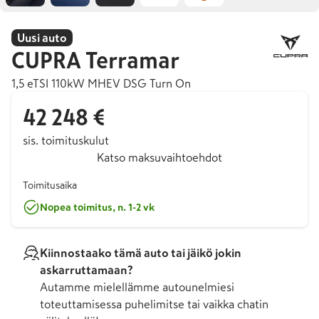
Uusi auto
CUPRA
Terramar
1,5 eTSI 110kW MHEV DSG Turn On
42 248 €
sis. toimituskulut
Katso maksuvaihtoehdot
Toimitusaika
Nopea toimitus, n. 1-2 vk
Kiinnostaako tämä auto tai jäikö jokin
askarruttamaan?
Autamme mielellämme autounelmiesi
toteuttamisessa puhelimitse tai vaikka chatin