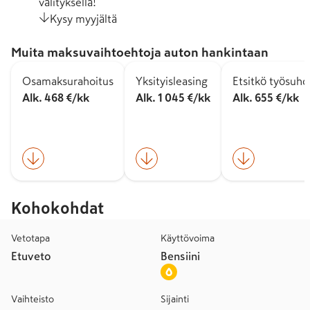
välityksellä!
Kysy myyjältä
Muita maksuvaihtoehtoja auton hankintaan
Osamaksurahoitus
Yksityisleasing
Etsitkö työsuh
Alk. 468 €/kk
Alk. 1 045 €/kk
Alk. 655 €/kk
Kohokohdat
Vetotapa
Käyttövoima
Etuveto
Bensiini
Vaihteisto
Sijainti