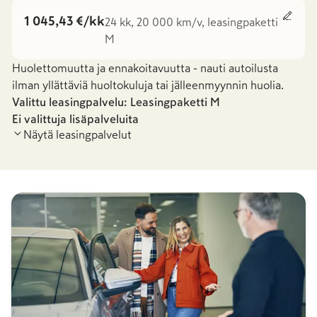
1 045,43 €/kk
24 kk, 20 000 km/v, leasingpaketti
M
Huolettomuutta ja ennakoitavuutta - nauti autoilusta
ilman yllättäviä huoltokuluja tai jälleenmyynnin huolia.
Valittu leasingpalvelu: Leasingpaketti
M
Ei valittuja lisäpalveluita
Näytä leasingpalvelut
Leasingpaketti S
Leasingpaketti
-
33,67 €
/kk
1 045,43 €
/kk