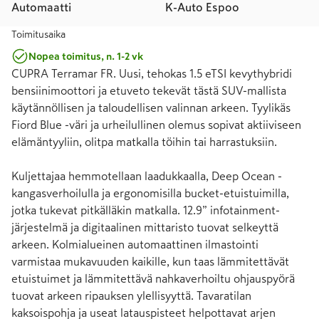
Automaatti
K-Auto Espoo
Toimitusaika
Nopea toimitus, n. 1-2 vk
CUPRA Terramar FR. Uusi, tehokas 1.5 eTSI kevythybridi 
bensiinimoottori ja etuveto tekevät tästä SUV-mallista 
käytännöllisen ja taloudellisen valinnan arkeen. Tyylikäs 
Fiord Blue -väri ja urheilullinen olemus sopivat aktiiviseen 
elämäntyyliin, olitpa matkalla töihin tai harrastuksiin.

Kuljettajaa hemmotellaan laadukkaalla, Deep Ocean -
kangasverhoilulla ja ergonomisilla bucket-etuistuimilla, 
jotka tukevat pitkälläkin matkalla. 12.9” infotainment-
järjestelmä ja digitaalinen mittaristo tuovat selkeyttä 
arkeen. Kolmialueinen automaattinen ilmastointi 
varmistaa mukavuuden kaikille, kun taas lämmitettävät 
etuistuimet ja lämmitettävä nahkaverhoiltu ohjauspyörä 
tuovat arkeen ripauksen ylellisyyttä. Tavaratilan 
kaksoispohja ja useat latauspisteet helpottavat arjen 