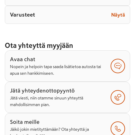
Varusteet
Näytä
Ota yhteyttä myyjään
Avaa chat
Nopein ja helpoin tapa saada lisätietoa autosta tai
apua sen hankkimiseen.
Jätä yhteydenottopyyntö
Jätä viesti, niin otamme sinuun yhteyttä
mahdollisimman pian.
Soita meille
Jäikö jokin mietityttämään? Ota yhteyttä ja