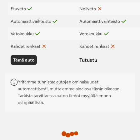
Etuveto
Neliveto
Automaattivaihteisto
Automaattivaihteisto
Vetokoukku
Vetokoukku
Kahdet renkaat
Kahdet renkaat
Tutustu
Tämä auto
Yritämme tunnistaa autojen ominaisuudet
automaattisesti, mutta emme aina osu täysin oikeaan.
Tarkista tarvittaessa auton tiedot myyjältä ennen
ostopäätöstä.