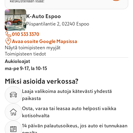
keskustellaan lisää!
K-Auto Espoo
Piispantilantie 2, 02240 Espoo
010 533 3370
Avaa osoite Google Mapsissa
Näytä toimipisteen myyjät
Toimipisteen tiedot
Aukioloajat
ma-pe 9-17, la 10-15
Miksi asioida verkossa?
Laaja valikoima autoja kätevästi yhdestä
paikasta
Osta, varaa tai leasaa auto helposti vaikka
kotisohvalta
14 päivän palautusoikeus, jos auto ei tunnukaan
omalta