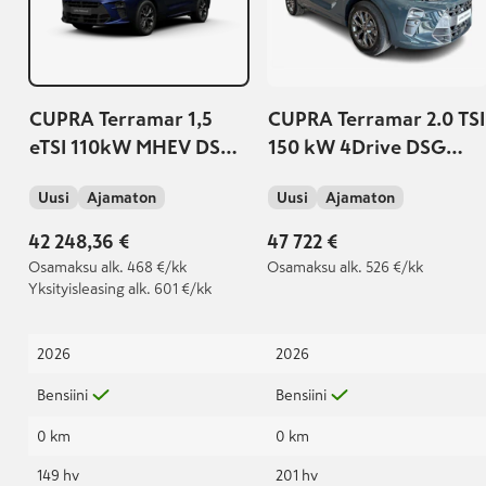
CUPRA Terramar 1,5
CUPRA Terramar 2.0 TSI
eTSI 110kW MHEV DSG
150 kW 4Drive DSG
Turn On
Turn On | Webasto |
Uusi
Ajamaton
Uusi
Ajamaton
Vetokoukku | Takuu
5v./150tkm |
42 248,36 €
47 722 €
Osamaksu
alk. 468 €/kk
Osamaksu
alk. 526 €/kk
Yksityisleasing
alk. 601 €/kk
2026
2026
Bensiini
Bensiini
0 km
0 km
149 hv
201 hv