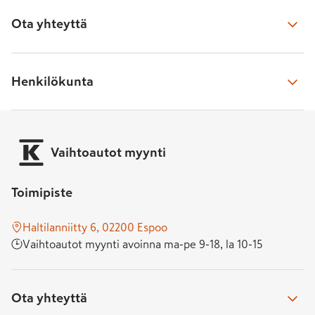
Ota yhteyttä
Soita toimipisteeseen
Henkilökunta
010 533 3430
Avoinna 
ma-pe 9-18, la 10-15
Maksim Aleev
, automyyjä
maksim.​aleev@​k-auto.​fi
Vaihtoautot myynti
050 476 2687
Lähetä meille viesti
Lähetä viesti lomakkeella
Toimipiste
Palaamme sinulle tarvittaessa kahden arkipäivän kuluessa
Vesa Artoma
, automyyjä
Haltilanniitty 6, 02200 Espoo
vesa.​artoma@​k-auto.​fi
Vaihtoautot myynti avoinna ma-pe 9-18, la 10-15
050 478 7816
WhatsApp
Lähetä Whatsapp-viesti
Palvelemme Whatsappissa ma-pe 8.30-21, la-su 9-19, mutta 
Kai Gawdzinski
, automyyjä
Ota yhteyttä
voit lähettää viestin milloin vain
kai.​gawdzinski@​k-auto.​fi