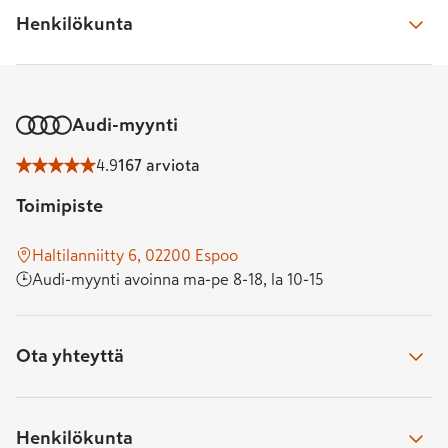
Daniel Lindfors
, automyyjä
Soita toimipisteeseen
Henkilökunta
daniel.​lindfors@​k-auto.​fi
010 533 3440
050 337 5352
Avoinna 
ma-pe 8-18, la 10-15
Lauri Tukiainen
, automyyjä
lauri.​tukiainen@​k-auto.​fi
Audi-myynti
Marko Penger
, automyyjä
050 463 5059
Lähetä meille viesti
marko.​penger@​k-auto.​fi
4.9
167 arviota
Lähetä viesti lomakkeella
050 566 4420
Palaamme sinulle tarvittaessa kahden arkipäivän kuluessa
Toimipiste
Piia Eriksson
, automyyjä
piia.​eriksson@​k-auto.​fi
Taisija Pozdniakova
, automyyjä
Haltilanniitty 6, 02200 Espoo
050 390 5282
taisija.​pozdniakova@​k-auto.​fi
Audi-myynti avoinna ma-pe 8-18, la 10-15
050 409 8859
Tuula Kaski
, automyyjä
tuula.​kaski@​k-auto.​fi
Ota yhteyttä
Niklas Vilen
, myyntipäällikkö
050 388 9927
niklas.​vilen@​k-auto.​fi
050 345 7935
Soita toimipisteeseen
Henkilökunta
Jari Patama
, myyntipäällikkö