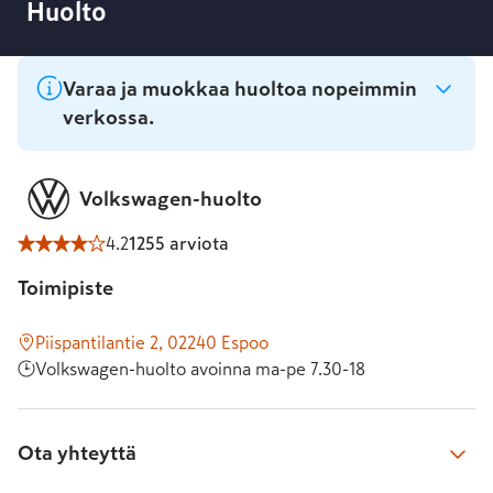
Huolto
050 390 5476
Lähetä meille viesti
Lähetä viesti lomakkeella
Palaamme sinulle tarvittaessa kahden arkipäivän kuluessa
Varaa ja muokkaa huoltoa nopeimmin
Juuso Pelttari
, automyyjä
verkossa.
juuso.​pelttari@​k-auto.​fi
050 443 3412
Volkswagen-huolto
Kari Rautanen
, myyntipäällikkö
4.2
1255 arviota
kari.​rautanen@​k-auto.​fi
040 740 3388
Toimipiste
Piispantilantie 2, 02240 Espoo
Volkswagen-huolto avoinna ma-pe 7.30-18
Ota yhteyttä