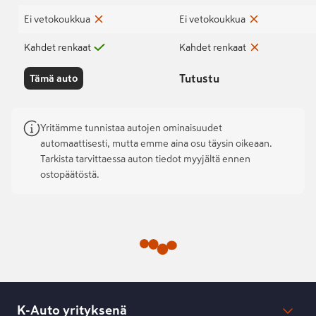
Ei vetokoukkua
Ei vetokoukkua
Kahdet renkaat
Kahdet renkaat
Tutustu
Tämä auto
Yritämme tunnistaa autojen ominaisuudet
automaattisesti, mutta emme aina osu täysin oikeaan.
Tarkista tarvittaessa auton tiedot myyjältä ennen
ostopäätöstä.
K-Auto yrityksenä