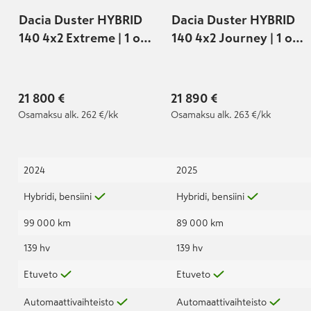
Dacia Duster HYBRID
Dacia Duster HYBRID
140 4x2 Extreme | 1 om.
140 4x2 Journey | 1 om.
Suomi-auto | ALV |
Suomi-auto | ALV |
Peruutuskamera |
Virtuaalimittaristo |
Vakkari | LED |
Navi | Peruutuskamera
21 800 €
21 890 €
Automaattivalot |
|
Osamaksu
alk. 262 €/kk
Osamaksu
alk. 263 €/kk
2024
2025
Hybridi, bensiini
Hybridi, bensiini
99 000 km
89 000 km
139 hv
139 hv
Etuveto
Etuveto
Automaattivaihteisto
Automaattivaihteisto