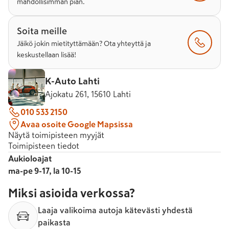
mahdollisimman pian.
Soita meille
Jäikö jokin mietityttämään? Ota yhteyttä ja
keskustellaan lisää!
K-Auto Lahti
Ajokatu 261, 15610 Lahti
010 533 2150
Avaa osoite Google Mapsissa
Näytä toimipisteen myyjät
Toimipisteen tiedot
Aukioloajat
ma-pe 9-17, la 10-15
Miksi asioida verkossa?
Laaja valikoima autoja kätevästi yhdestä
paikasta