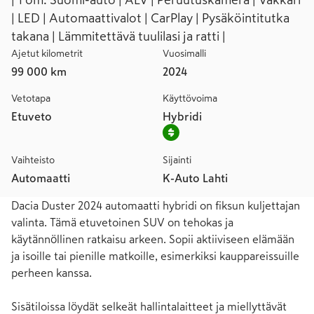
| 1 om. Suomi-auto | ALV | Peruutuskamera | Vakkari
| LED | Automaattivalot | CarPlay | Pysäköintitutka
takana | Lämmitettävä tuulilasi ja ratti |
Ajetut kilometrit
Vuosimalli
99 000 km
2024
Vetotapa
Käyttövoima
Etuveto
Hybridi
Vaihteisto
Sijainti
Automaatti
K-Auto Lahti
Dacia Duster 2024 automaatti hybridi on fiksun kuljettajan 
valinta. Tämä etuvetoinen SUV on tehokas ja 
käytännöllinen ratkaisu arkeen. Sopii aktiiviseen elämään 
ja isoille tai pienille matkoille, esimerkiksi kauppareissuille 
perheen kanssa.

Sisätiloissa löydät selkeät hallintalaitteet ja miellyttävät 