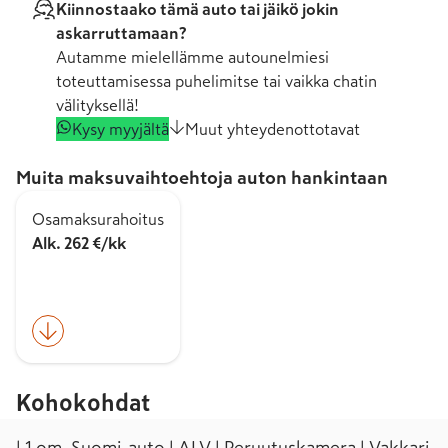
Kiinnostaako tämä auto tai jäikö jokin
askarruttamaan?
Autamme mielellämme autounelmiesi
toteuttamisessa puhelimitse tai vaikka chatin
välityksellä!
Kysy myyjältä
Muut yhteydenottotavat
Muita maksuvaihtoehtoja auton hankintaan
Osamaksurahoitus
Alk. 262 €/kk
Kohokohdat