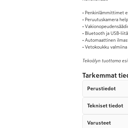
• Penkinlämmittimet et
• Peruutuskamera helpo
• Vakionopeudensäädin
• Bluetooth ja USB-liitä
• Automaattinen ilmast
• Vetokoukku valmiina
Tekoälyn tuottama esi
Tarkemmat tie
Perustiedot
Tekniset tiedot
Varusteet