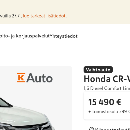
uilla 27.7.,
lue tärkeät lisätiedot
.
lto- ja korjauspalvelut
Yhteystiedot
Vaihtoauto
Honda
CR-
1,6 Diesel Comfort L
15 490 €
+ toimistokulu 299 