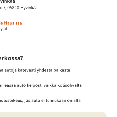
vinkää
tu 7, 05840 Hyvinkää
le Mapsissa
yjät
verkossa?
ma autoja kätevästi yhdestä paikasta
ai leasaa auto helposti vaikka kotisohvalta
autusoikeus, jos auto ei tunnukaan omalta