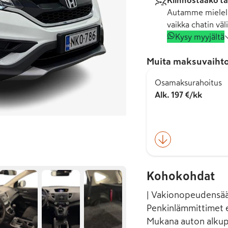
Kiinnostaako tä
Autamme mielell
vaikka chatin väli
Kysy myyjältä
Muita maksuvaihto
Osamaksurahoitus
Alk. 197 €/kk
Kohokohdat
| Vakionopeudensää
Penkinlämmittimet et
Mukana auton alkupe