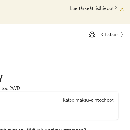
Lue tärkeät lisätiedot
K-Lataus
V
imited 2WD
Katso maksuvaihtoehdot
€