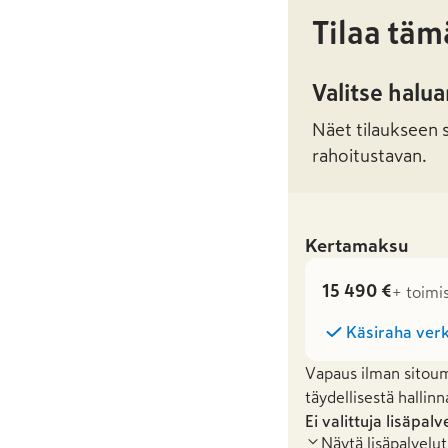
Tilaa täm
Valitse halu
Näet tilaukseen sa
rahoitustavan.
Kertamaksu
15 490 €
+ toimi
Käsiraha verk
Vapaus ilman sitoum
täydellisestä hallinn
Ei valittuja lisäpalv
Näytä lisäpalvelut