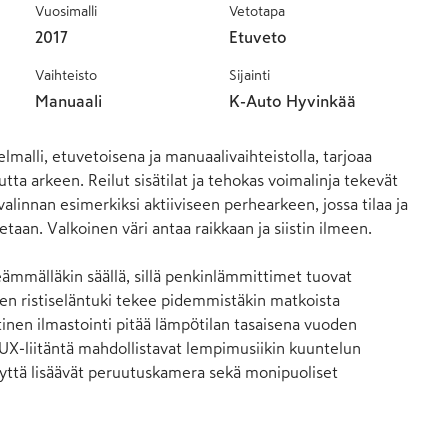
Vuosimalli
Vetotapa
2017
Etuveto
Vaihteisto
Sijainti
Manuaali
K-Auto Hyvinkää
malli, etuvetoisena ja manuaalivaihteistolla, tarjoaa 
ta arkeen. Reilut sisätilat ja tehokas voimalinja tekevät 
alinnan esimerkiksi aktiiviseen perhearkeen, jossa tilaa ja 
etaan. Valkoinen väri antaa raikkaan ja siistin ilmeen.

ileämmälläkin säällä, sillä penkinlämmittimet tuovat 
n ristiseläntuki tekee pidemmistäkin matkoista 
nen ilmastointi pitää lämpötilan tasaisena vuoden 
UX-liitäntä mahdollistavat lempimusiikin kuuntelun 
yyttä lisäävät peruutuskamera sekä monipuoliset 