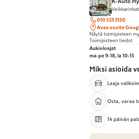
K-Auto Hy
Veikkarinka
010 533 3150
Avaa osoite Goog
Näytä toimipisteen my
Toimipisteen tiedot
Aukioloajat
ma-pe 9-18, la 10-15
Miksi asioida 
Laaja valikoi
Osta, varaa t
14 päivän pal