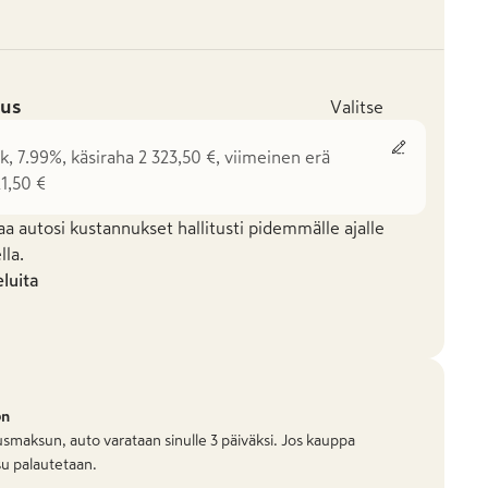
us
Valitse
k, 7.99%, käsiraha 2 323,50 €, viimeinen erä
1,50 €
aa autosi kustannukset hallitusti pidemmälle ajalle
la.
eluita
on
smaksun, auto varataan sinulle 3 päiväksi. Jos kauppa
u palautetaan.