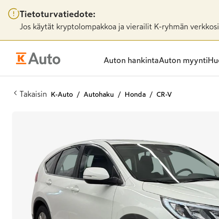
Tietoturvatiedote:
Jos käytät kryptolompakkoa ja vierailit K-ryhmän verkkosiv
Auton hankinta
Auton myynti
Huo
Takaisin
K-Auto
Autohaku
Honda
CR-V