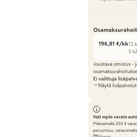
Osamaksurahoit
196,81 €/kk
72 k
5 42
Joustava omistus - j
osamaksurahoituksel
Ei valittuja lisäpalv
Näytä lisäpalvelut
Voit myös varata aut
Maksamalla
200
€ varau
peruuntuu, varausmaks
Varaa