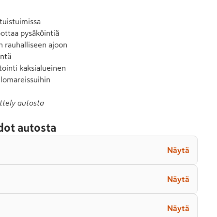
uistuimissa

ttaa pysäköintiä

 rauhalliseen ajoon

ntä

ointi kaksialueinen

 lomareissuihin
ttely autosta
dot autosta
Näytä
Näytä
Näytä