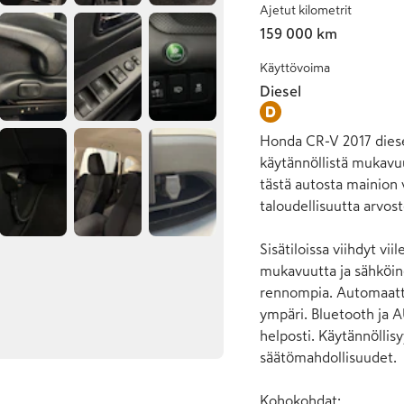
Ajetut kilometrit
159 000 km
Käyttövoima
Diesel
Honda CR-V 2017 diesel
käytännöllistä mukavuut
tästä autosta mainion v
taloudellisuutta arvost
Sisätiloissa viihdyt vi
mukavuutta ja sähköine
rennompia. Automaatti
ympäri. Bluetooth ja A
helposti. Käytännöllis
säätömahdollisuudet.

Kohokohdat:
