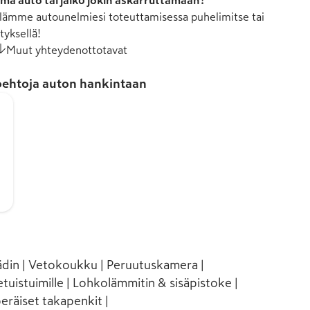
mä auto tai jäikö jokin askarruttamaan?
ämme autounelmiesi toteuttamisessa puhelimitse tai
tyksellä!
Muut yhteydenottotavat
ehtoja auton hankintaan
din | Vetokoukku | Peruutuskamera |
uistuimille | Lohkolämmitin & sisäpistoke |
räiset takapenkit |