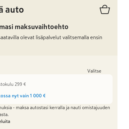
ä auto
amasi maksuvaihtoehto
atavilla olevat lisäpalvelut valitsemalla ensin
Valitse
stokulu 299 €
ossa nyt vain
1 000 €
uksia - maksa autostasi kerralla ja nauti omistajuuden
asta.
eluita