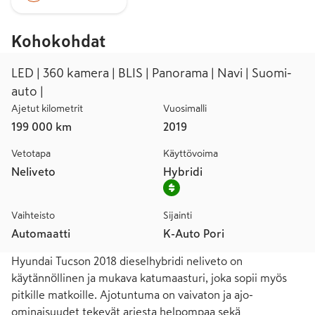
Kohokohdat
LED | 360 kamera | BLIS | Panorama | Navi | Suomi-
auto |
Ajetut kilometrit
Vuosimalli
199 000 km
2019
Vetotapa
Käyttövoima
Neliveto
Hybridi
Vaihteisto
Sijainti
Automaatti
K-Auto Pori
Hyundai Tucson 2018 dieselhybridi neliveto on 
käytännöllinen ja mukava katumaasturi, joka sopii myös 
pitkille matkoille. Ajotuntuma on vaivaton ja ajo-
ominaisuudet tekevät arjesta helpompaa sekä 