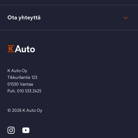
Verkkokaupan peruuttamisohjeet
Evästeasetukset
Usein kysyttyä
Kesko-konsernin verkkoselailurekisteri
Ota yhteyttä
Saavutettavuus
K-Ryhmän evästekäytännöt
K-Auton asiakasrekisterin tietosuojaseloste
Kysymys, palaute tai jokin muu asia mielessä?
EU Data Act
Ota yhteyttä toimipisteeseen tai lähetä viesti lomakkeella.
Etsi toimipiste
Lähetä viesti
K Auto Oy
Tikkurilantie 123
01530 Vantaa
Puh. 010 533 2425
©
2026
K Auto Oy