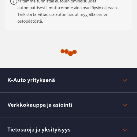
Yritämme tunnistaa autojen ominaisuudet
automaattisesti, mutta emme aina osu täysin oikeaan.
Tarkista tarvittaessa auton tiedot myyjältä ennen
ostopäätöstä.
K-Auto yrityksenä
Mikä on K-Auto?
Lehdistötiedotteet
Verkkokauppa ja asiointi
Toimipisteiden yhteystiedot
Työpaikat
Tilaus- ja toimitusehdot
Kesko.fi
Toimitustavat ja -kulut
Tietosuoja ja yksityisyys
Verkkokaupan peruuttamisilmoitus