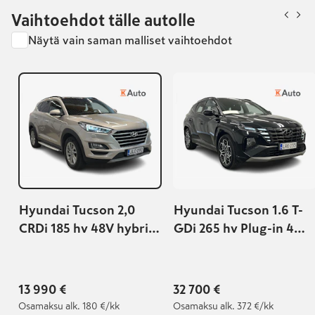
Vaihtoehdot tälle autolle
Näytä vain saman malliset vaihtoehdot
Hyundai Tucson 2,0
Hyundai Tucson 1.6 T-
CRDi 185 hv 48V hybrid
GDi 265 hv Plug-in 4W
4WD 8AT Premium
6AT N Line | SOH: 97,9%
NEDC BT
|
13 990 €
32 700 €
Osamaksu
alk. 180 €/kk
Osamaksu
alk. 372 €/kk