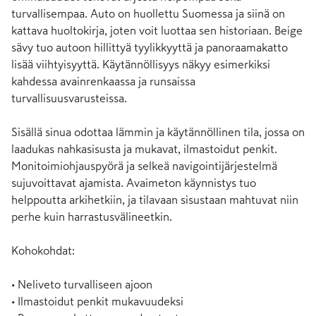
turvallisempaa. Auto on huollettu Suomessa ja siinä on 
kattava huoltokirja, joten voit luottaa sen historiaan. Beige 
sävy tuo autoon hillittyä tyylikkyyttä ja panoraamakatto 
lisää viihtyisyyttä. Käytännöllisyys näkyy esimerkiksi 
kahdessa avainrenkaassa ja runsaissa 
turvallisuusvarusteissa. 

Sisällä sinua odottaa lämmin ja käytännöllinen tila, jossa on 
laadukas nahkasisusta ja mukavat, ilmastoidut penkit. 
Monitoimiohjauspyörä ja selkeä navigointijärjestelmä 
sujuvoittavat ajamista. Avaimeton käynnistys tuo 
helppoutta arkihetkiin, ja tilavaan sisustaan mahtuvat niin 
perhe kuin harrastusvälineetkin.

Kohokohdat:

• Neliveto turvalliseen ajoon

• Ilmastoidut penkit mukavuudeksi
