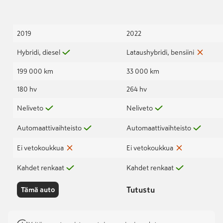
2019
2022
Hybridi, diesel
Lataushybridi, bensiini
199 000 km
33 000 km
180 hv
264 hv
Neliveto
Neliveto
Automaattivaihteisto
Automaattivaihteisto
Ei vetokoukkua
Ei vetokoukkua
Kahdet renkaat
Kahdet renkaat
Tutustu
Tämä auto