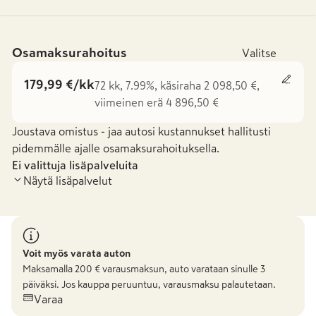
Osamaksurahoitus
Valitse
179,99 €/kk
72 kk, 7.99%, käsiraha 2 098,50 €,
viimeinen erä 4 896,50 €
Joustava omistus - jaa autosi kustannukset hallitusti
pidemmälle ajalle osamaksurahoituksella.
Ei valittuja lisäpalveluita
Näytä lisäpalvelut
Voit myös varata auton
Maksamalla
200
€ varausmaksun, auto varataan sinulle 3
päiväksi. Jos kauppa peruuntuu, varausmaksu palautetaan.
Varaa