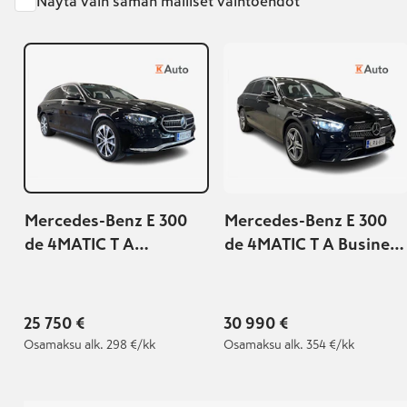
Näytä vain saman malliset vaihtoehdot
Mercedes-Benz E 300
Mercedes-Benz E 300
de 4MATIC T A
de 4MATIC T A Business
Avantgarde EQ Power
AMG EQ Power
25 750 €
30 990 €
Osamaksu
alk. 298 €/kk
Osamaksu
alk. 354 €/kk