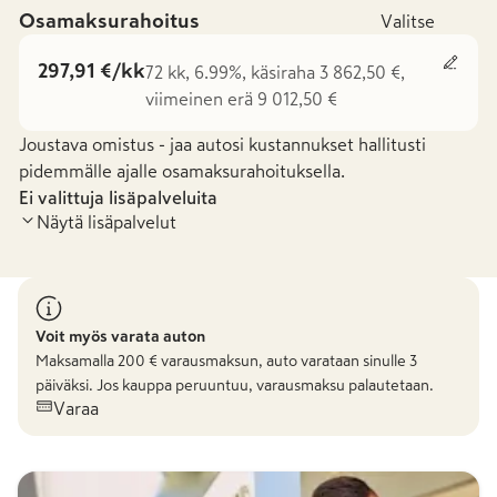
Osamaksurahoitus
Valitse
297,91 €/kk
72 kk, 6.99%, käsiraha 3 862,50 €,
viimeinen erä 9 012,50 €
Joustava omistus - jaa autosi kustannukset hallitusti
pidemmälle ajalle osamaksurahoituksella.
Ei valittuja lisäpalveluita
Näytä lisäpalvelut
Voit myös varata auton
Maksamalla
200
€ varausmaksun, auto varataan sinulle 3
päiväksi. Jos kauppa peruuntuu, varausmaksu palautetaan.
Varaa