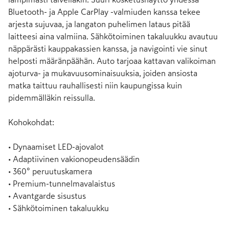
Bluetooth- ja Apple CarPlay -valmiuden kanssa tekee 
arjesta sujuvaa, ja langaton puhelimen lataus pitää 
laitteesi aina valmiina. Sähkötoiminen takaluukku avautuu 
näppärästi kauppakassien kanssa, ja navigointi vie sinut 
helposti määränpäähän. Auto tarjoaa kattavan valikoiman 
ajoturva- ja mukavuusominaisuuksia, joiden ansiosta 
matka taittuu rauhallisesti niin kaupungissa kuin 
pidemmälläkin reissulla.

Kohokohdat:

• Dynaamiset LED-ajovalot

• Adaptiivinen vakionopeudensäädin

• 360° peruutuskamera

• Premium-tunnelmavalaistus

• Avantgarde sisustus

• Sähkötoiminen takaluukku