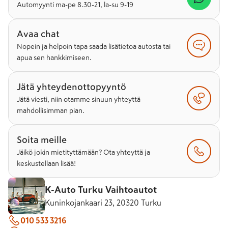
Automyynti ma-pe 8.30-21, la-su 9-19
Avaa chat
Nopein ja helpoin tapa saada lisätietoa autosta tai
apua sen hankkimiseen.
Jätä yhteydenottopyyntö
Jätä viesti, niin otamme sinuun yhteyttä
mahdollisimman pian.
Soita meille
Jäikö jokin mietityttämään? Ota yhteyttä ja
keskustellaan lisää!
K-Auto Turku Vaihtoautot
Kuninkojankaari 23, 20320 Turku
010 533 3216