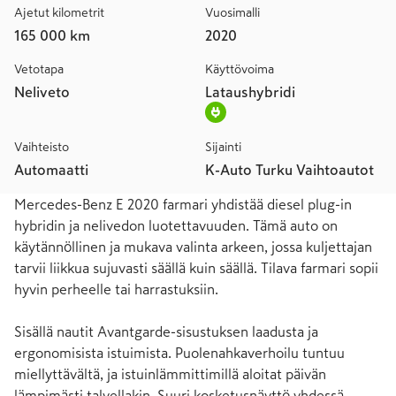
Ajetut kilometrit
Vuosimalli
165 000 km
2020
Vetotapa
Käyttövoima
Neliveto
Lataushybridi
Vaihteisto
Sijainti
Automaatti
K-Auto Turku Vaihtoautot
Mercedes-Benz E 2020 farmari yhdistää diesel plug-in 
hybridin ja nelivedon luotettavuuden. Tämä auto on 
käytännöllinen ja mukava valinta arkeen, jossa kuljettajan 
tarvii liikkua sujuvasti säällä kuin säällä. Tilava farmari sopii 
hyvin perheelle tai harrastuksiin.

Sisällä nautit Avantgarde-sisustuksen laadusta ja 
ergonomisista istuimista. Puolenahkaverhoilu tuntuu 
miellyttävältä, ja istuinlämmittimillä aloitat päivän 
lämpimästi talvellakin. Suuri kosketusnäyttö yhdessä 