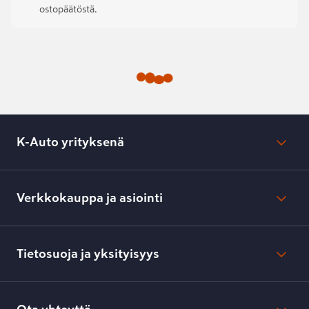
ostopäätöstä.
K-Auto yrityksenä
Mikä on K-Auto?
Lehdistötiedotteet
Verkkokauppa ja asiointi
Toimipisteiden yhteystiedot
Työpaikat
Tilaus- ja toimitusehdot
Kesko.fi
Toimitustavat ja -kulut
Tietosuoja ja yksityisyys
Verkkokaupan peruuttamisilmoitus
Verkkokaupan peruuttamisohjeet
Evästeasetukset
Usein kysyttyä
Kesko-konsernin verkkoselailurekisteri