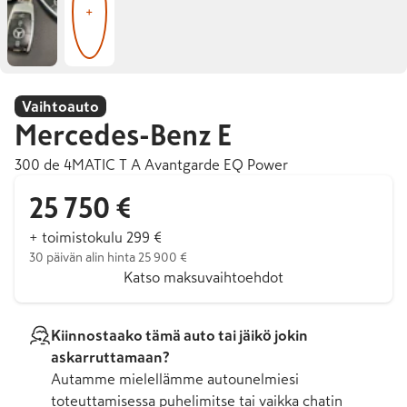
+
Vaihtoauto
Mercedes-Benz
E
300 de 4MATIC T A Avantgarde EQ Power
25 750 €
+ toimistokulu 299 €
30 päivän alin hinta 25 900 €
Katso maksuvaihtoehdot
Kiinnostaako tämä auto tai jäikö jokin
askarruttamaan?
Autamme mielellämme autounelmiesi
toteuttamisessa puhelimitse tai vaikka chatin