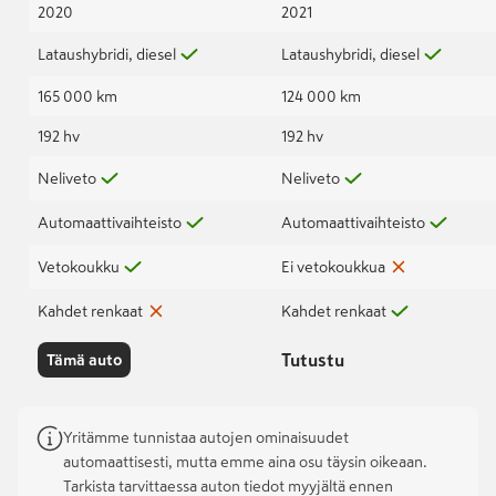
2020
2021
Lataushybridi, diesel
Lataushybridi, diesel
165 000 km
124 000 km
192 hv
192 hv
Neliveto
Neliveto
Automaattivaihteisto
Automaattivaihteisto
Vetokoukku
Ei vetokoukkua
Kahdet renkaat
Kahdet renkaat
Tutustu
Tämä auto
Yritämme tunnistaa autojen ominaisuudet
automaattisesti, mutta emme aina osu täysin oikeaan.
Tarkista tarvittaessa auton tiedot myyjältä ennen