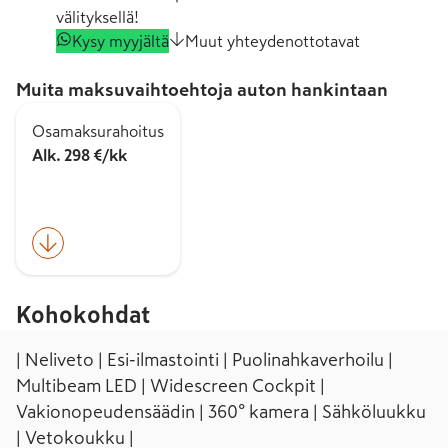
välityksellä!
Kysy myyjältä
Muut yhteydenottotavat
Muita maksuvaihtoehtoja auton hankintaan
Osamaksurahoitus
Alk. 298 €/kk
Kohokohdat
| Neliveto | Esi-ilmastointi | Puolinahkaverhoilu |
Multibeam LED | Widescreen Cockpit |
Vakionopeudensäädin | 360° kamera | Sähköluukku
| Vetokoukku |