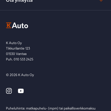
Ota yhteyttä
Saavutettavuus
K-Ryhmän evästekäytännöt
K-Auton asiakasrekisterin tietosuojaseloste
Kysymys, palaute tai jokin muu asia mielessä?
EU Data Act
Ota yhteyttä toimipisteeseen tai lähetä viesti lomakkeella.
Etsi toimipiste
Lähetä viesti
K Auto Oy
Tikkurilantie 123
01530 Vantaa
Puh. 010 533 2425
©
2026
K Auto Oy
Puheluhinta: matka­puhelu- (mpm) tai paikallis­verkko­maksu