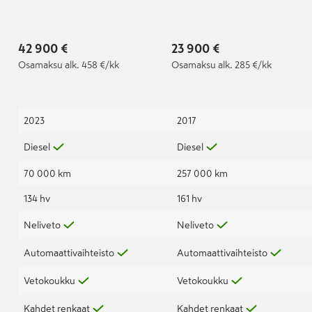
pitkä A3 A | Tähänkin
pitkä A3 A
autoon saatavilla
lisäturva!
42 900 €
23 900 €
Osamaksu
alk. 458 €/kk
Osamaksu
alk. 285 €/kk
2023
2017
Diesel
Diesel
70 000 km
257 000 km
134 hv
161 hv
Neliveto
Neliveto
Automaattivaihteisto
Automaattivaihteisto
Vetokoukku
Vetokoukku
Kahdet renkaat
Kahdet renkaat