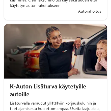
käsirahaa. Osamaksurahoitus käy sekä uuden että
käytetyn auton rahoitukseen.
Autorahoitus
K-Auton Lisäturva käytetyille
autoille
Lisäturvalla varaudut yllättäviin korjauskuluihin ja
teet ajamisesta huolettomampaa. Useita laajuuksia,