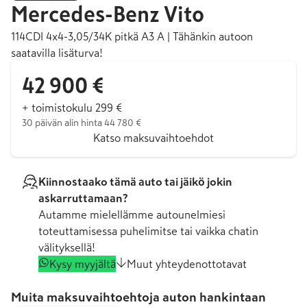
Mercedes-Benz
Vito
114CDI 4x4-3,05/34K pitkä A3 A | Tähänkin autoon
saatavilla lisäturva!
42 900 €
+ toimistokulu 299 €
30 päivän alin hinta 44 780 €
Katso maksuvaihtoehdot
Kiinnostaako tämä auto tai jäikö jokin
askarruttamaan?
Autamme mielellämme autounelmiesi
toteuttamisessa puhelimitse tai vaikka chatin
välityksellä!
Kysy myyjältä
Muut yhteydenottotavat
Muita maksuvaihtoehtoja auton hankintaan