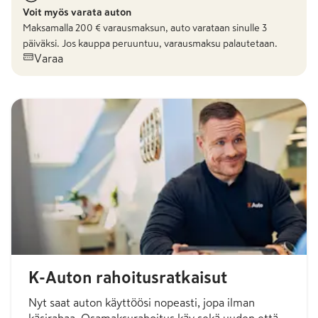
Voit myös varata auton
Maksamalla
200
€ varausmaksun, auto varataan sinulle 3
päiväksi. Jos kauppa peruuntuu, varausmaksu palautetaan.
Varaa
K-Auton rahoitusratkaisut
Nyt saat auton käyttöösi nopeasti, jopa ilman