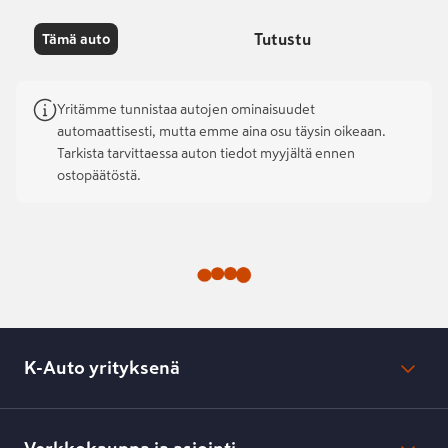
Tutustu
Tämä auto
Yritämme tunnistaa autojen ominaisuudet
automaattisesti, mutta emme aina osu täysin oikeaan.
Tarkista tarvittaessa auton tiedot myyjältä ennen
ostopäätöstä.
K-Auto yrityksenä
Mikä on K-Auto?
Lehdistötiedotteet