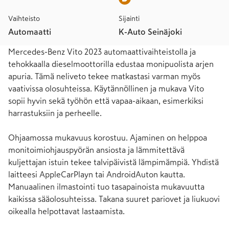
Vaihteisto
Sijainti
Automaatti
K-Auto Seinäjoki
Mercedes-Benz Vito 2023 automaattivaihteistolla ja 
tehokkaalla dieselmoottorilla edustaa monipuolista arjen 
apuria. Tämä neliveto tekee matkastasi varman myös 
vaativissa olosuhteissa. Käytännöllinen ja mukava Vito 
sopii hyvin sekä työhön että vapaa-aikaan, esimerkiksi 
harrastuksiin ja perheelle.

Ohjaamossa mukavuus korostuu. Ajaminen on helppoa 
monitoimiohjauspyörän ansiosta ja lämmitettävä 
kuljettajan istuin tekee talvipäivistä lämpimämpiä. Yhdistä 
laitteesi AppleCarPlayn tai AndroidAuton kautta. 
Manuaalinen ilmastointi tuo tasapainoista mukavuutta 
kaikissa sääolosuhteissa. Takana suuret pariovet ja liukuovi 
oikealla helpottavat lastaamista.
