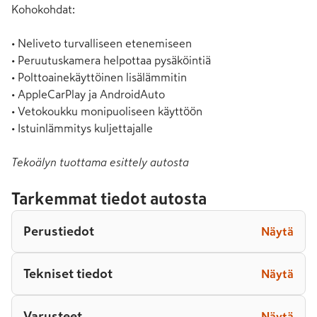
Kohokohdat:

• Neliveto turvalliseen etenemiseen

• Peruutuskamera helpottaa pysäköintiä

• Polttoainekäyttöinen lisälämmitin

• AppleCarPlay ja AndroidAuto

• Vetokoukku monipuoliseen käyttöön

• Istuinlämmitys kuljettajalle
Tekoälyn tuottama esittely autosta
Tarkemmat tiedot autosta
Perustiedot
Näytä
Tekniset tiedot
Näytä
Varusteet
Näytä