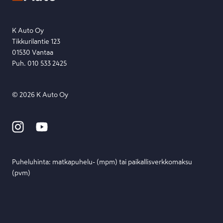
Etsi toimipiste
Lähetä viesti
K Auto Oy
Tikkurilantie 123
01530 Vantaa
Puh. 010 533 2425
©
2026
K Auto Oy
Puheluhinta: matka­puhelu- (mpm) tai paikallis­verkko­maksu
(pvm)