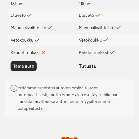
123 hv
118 hv
Etuveto
Etuveto
Manuaalivaihteisto
Manuaalivaihteisto
Vetokoukku
Vetokoukku
Kahdet renkaat
Kahdet renkaat
Tutustu
Tämä auto
Yritämme tunnistaa autojen ominaisuudet
automaattisesti, mutta emme aina osu täysin oikeaan.
Tarkista tarvittaessa auton tiedot myyjältä ennen
ostopäätöstä.