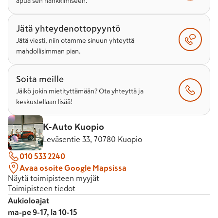
apua sen hankkimiseen.
Jätä yhteydenottopyyntö
Jätä viesti, niin otamme sinuun yhteyttä
mahdollisimman pian.
Soita meille
Jäikö jokin mietityttämään? Ota yhteyttä ja
keskustellaan lisää!
K-Auto Kuopio
Leväsentie 33, 70780 Kuopio
010 533 2240
Avaa osoite Google Mapsissa
Näytä toimipisteen myyjät
Toimipisteen tiedot
Aukioloajat
ma-pe 9-17, la 10-15