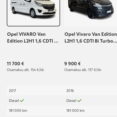
Opel VIVARO Van
Opel Vivaro Van Edition
Edition L2H1 1,6 CDTI Bi
L2H1 1,6 CDTI Bi Turbo
Turbo ecoFLEX 92kW
88kW MT6
MT6
11 700 €
9 900 €
Osamaksu
alk. 154 €/kk
Osamaksu
alk. 137 €/kk
2017
2016
Diesel
Diesel
181 000 km
181 000 km