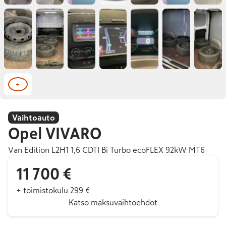
+
Vaihtoauto
Opel
VIVARO
Van Edition L2H1 1,6 CDTI Bi Turbo ecoFLEX 92kW MT6
11 700 €
+ toimistokulu 299 €
Katso maksuvaihtoehdot