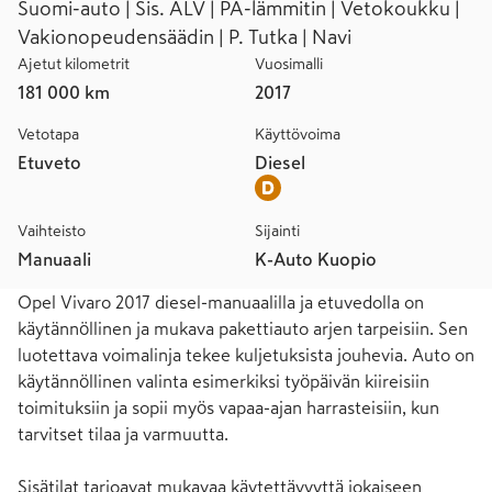
Suomi-auto | Sis. ALV | PA-lämmitin | Vetokoukku |
Vakionopeudensäädin | P. Tutka | Navi
Ajetut kilometrit
Vuosimalli
181 000 km
2017
Vetotapa
Käyttövoima
Etuveto
Diesel
Vaihteisto
Sijainti
Manuaali
K-Auto Kuopio
Opel Vivaro 2017 diesel-manuaalilla ja etuvedolla on 
käytännöllinen ja mukava pakettiauto arjen tarpeisiin. Sen 
luotettava voimalinja tekee kuljetuksista jouhevia. Auto on 
käytännöllinen valinta esimerkiksi työpäivän kiireisiin 
toimituksiin ja sopii myös vapaa-ajan harrasteisiin, kun 
tarvitset tilaa ja varmuutta.

Sisätilat tarjoavat mukavaa käytettävyyttä jokaiseen 