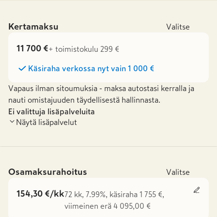
Kertamaksu
Valitse
11 700 €
+ toimistokulu 299 €
Käsiraha verkossa nyt vain
1 000 €
Vapaus ilman sitoumuksia - maksa autostasi kerralla ja
nauti omistajuuden täydellisestä hallinnasta.
Ei valittuja lisäpalveluita
Näytä lisäpalvelut
Osamaksurahoitus
Valitse
154,30 €/kk
72 kk, 7.99%, käsiraha 1 755 €,
viimeinen erä 4 095,00 €