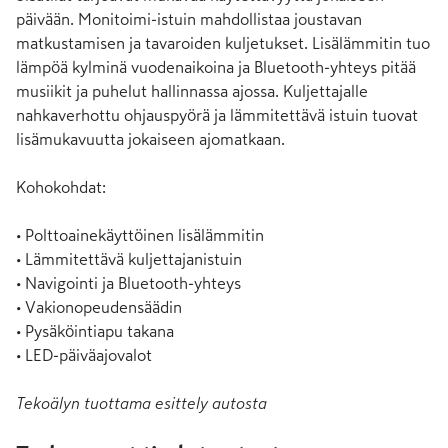
päivään. Monitoimi-istuin mahdollistaa joustavan 
matkustamisen ja tavaroiden kuljetukset. Lisälämmitin tuo 
lämpöä kylminä vuodenaikoina ja Bluetooth-yhteys pitää 
musiikit ja puhelut hallinnassa ajossa. Kuljettajalle 
nahkaverhottu ohjauspyörä ja lämmitettävä istuin tuovat 
lisämukavuutta jokaiseen ajomatkaan.

Kohokohdat:

• Polttoainekäyttöinen lisälämmitin

• Lämmitettävä kuljettajanistuin

• Navigointi ja Bluetooth-yhteys

• Vakionopeudensäädin

• Pysäköintiapu takana

• LED-päiväajovalot
Tekoälyn tuottama esittely autosta