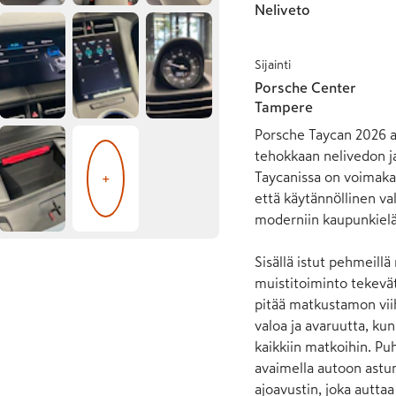
Neliveto
Sijainti
Porsche Center
Tampere
Porsche Taycan 2026 a
tehokkaan nelivedon ja
Taycanissa on voimakas
+
että käytännöllinen val
moderniin kaupunkieläm
Sisällä istut pehmeillä
muistitoiminto tekevät
pitää matkustamon vii
valoa ja avaruutta, k
kaikkiin matkoihin. Pu
avaimella autoon astum
ajoavustin, joka auttaa