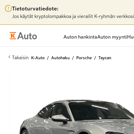
Tietoturvatiedote:
Jos käytät kryptolompakkoa ja vierailit K-ryhmän verkkosiv
Auton hankinta
Auton myynti
Huo
Takaisin
K-Auto
Autohaku
Porsche
Taycan