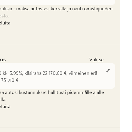
uksia - maksa autostasi kerralla ja nauti omistajuuden
asta.
eluita
us
Valitse
0 kk, 3.99%, käsiraha 22 170,60 €, viimeinen erä
 731,40 €
aa autosi kustannukset hallitusti pidemmälle ajalle
la.
eluita