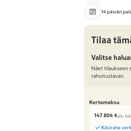
14 päivän pal
Tilaa täm
Valitse halu
Näet tilaukseen sa
rahoitustavan.
Kertamaksu
147 804 €
sis. t
Käsiraha verk