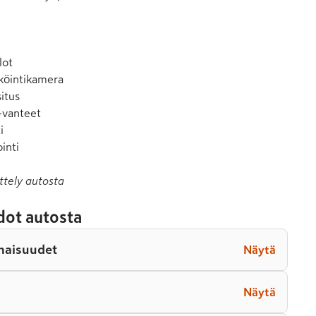
ot

köintikamera

itus

-vanteet



inti
ttely autosta
dot autosta
naisuudet
Näytä
Näytä