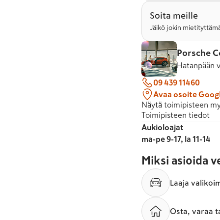
Soita meille
Jäikö jokin mietityttämä
Porsche C
Hatanpään v
09 439 11460
Avaa osoite Goog
Näytä toimipisteen my
Toimipisteen tiedot
Aukioloajat
ma-pe 9-17, la 11-14
Miksi asioida 
Laaja valikoi
Osta, varaa t