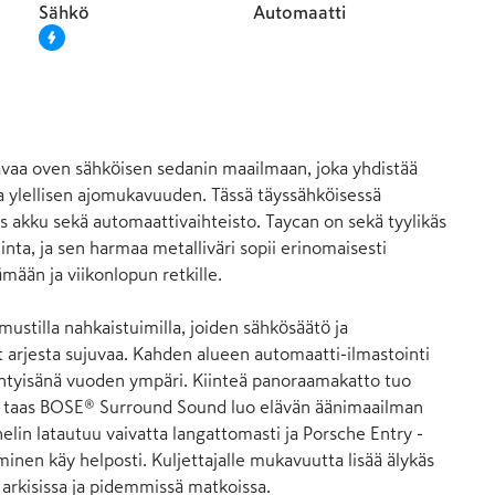
Sähkö
Automaatti
vaa oven sähköisen sedanin maailmaan, joka yhdistää 
 ylellisen ajomukavuuden. Tässä täyssähköisessä 
 akku sekä automaattivaihteisto. Taycan on sekä tyylikäs 
inta, ja sen harmaa metalliväri sopii erinomaisesti 
ään ja viikonlopun retkille.

 mustilla nahkaistuimilla, joiden sähkösäätö ja 
 arjesta sujuvaa. Kahden alueen automaatti-ilmastointi 
htyisänä vuoden ympäri. Kiinteä panoraamakatto tuo 
un taas BOSE® Surround Sound luo elävän äänimaailman 
helin latautuu vaivatta langattomasti ja Porsche Entry -
inen käy helposti. Kuljettajalle mukavuutta lisää älykäs 
 arkisissa ja pidemmissä matkoissa.
