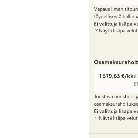
Vapaus ilman sitoum
täydellisestä hallinn
Ei valittuja lisäpalv
Näytä lisäpalvelut
Osamaksurahoit
1 579,63 €/kk
6
51
Joustava omistus - j
osamaksurahoituksel
Ei valittuja lisäpalv
Näytä lisäpalvelut