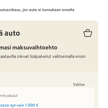
autusoikeus, jos auto ei tunnukaan omalta
ä auto
amasi maksuvaihtoehto
atavilla olevat lisäpalvelut valitsemalla ensin
Valitse
oimituskulut
ossa nyt vain
1 000 €