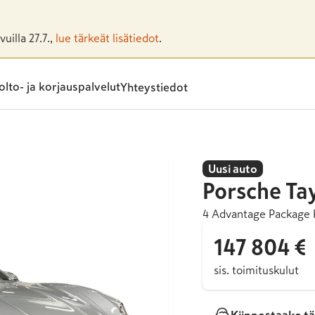
uilla 27.7.,
lue tärkeät lisätiedot
.
lto- ja korjauspalvelut
Yhteystiedot
Uusi auto
Porsche
Ta
4 Advantage Package 
147 804 €
sis. toimituskulut