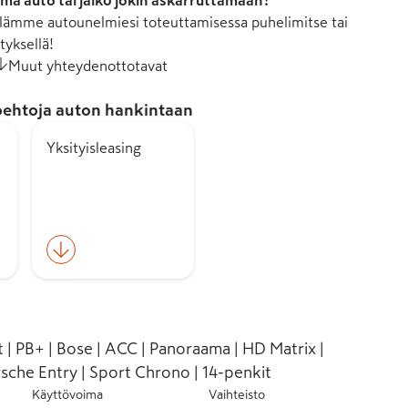
mä auto tai jäikö jokin askarruttamaan?
ämme autounelmiesi toteuttamisessa puhelimitse tai
tyksellä!
Muut yhteydenottotavat
ehtoja auton hankintaan
Yksityisleasing
 | PB+ | Bose | ACC | Panoraama | HD Matrix |
sche Entry | Sport Chrono | 14-penkit
Käyttövoima
Vaihteisto