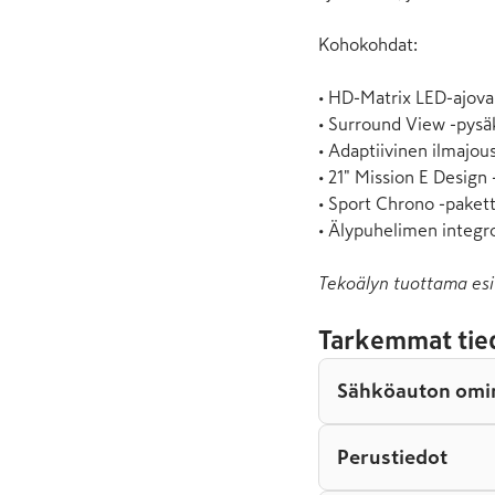
Kohokohdat:

• HD-Matrix LED-ajoval
• Surround View -pysä
• Adaptiivinen ilmajous
• 21" Mission E Design 
• Sport Chrono -paketti
• Älypuhelimen integro
Tekoälyn tuottama esi
Tarkemmat tie
Sähköauton omi
Perustiedot