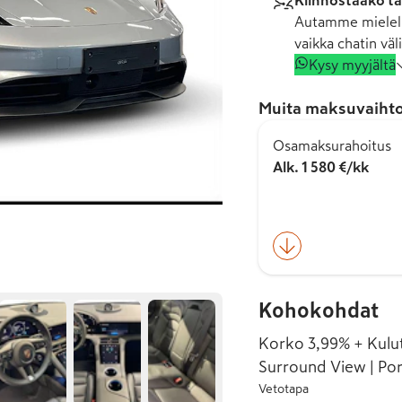
Kiinnostaako tä
Autamme mielell
vaikka chatin väli
Kysy myyjältä
Muita maksuvaihto
Osamaksurahoitus
Alk. 1 580 €/kk
Kohokohdat
Korko 3,99% + Kulut
Surround View | Por
Vetotapa