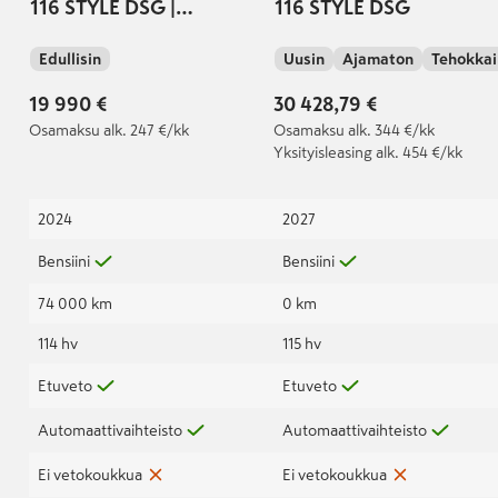
116 STYLE DSG |
116 STYLE DSG
TEHDASTAKUU
Edullisin
Uusin
Ajamaton
Tehokkai
19 990 €
30 428,79 €
Osamaksu
alk. 247 €/kk
Osamaksu
alk. 344 €/kk
Yksityisleasing
alk. 454 €/kk
2024
2027
Bensiini
Bensiini
74 000 km
0 km
114 hv
115 hv
Etuveto
Etuveto
Automaattivaihteisto
Automaattivaihteisto
Ei vetokoukkua
Ei vetokoukkua