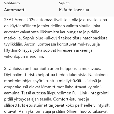
Vaihteisto
Sijainti
Automaatti
K-Auto Joensuu
SEAT Arona 2024 automaattivaihteistolla ja etuvetoisena 
on käytännöllinen ja taloudellinen valinta sinulle, joka 
arvostat vaivatonta liikkumista kaupungissa ja pitkille 
matkoille. Saphir blue -ulkoväri tekee tästä hatchbackista 
tyylikkään. Auton luonteessa korostuvat mukavuus ja 
käytännöllisyys, jotka sopivat kiireiseen arkeen ja 
viikonlopun menoihin.

Sisätiloissa on huomioitu arjen helppous ja mukavuus. 
Digitaalimittaristo helpottaa tiedon lukemista. Nahkainen 
monitoimiohjauspyörä tuntuu miellyttävältä käsissä ja 
etupenkeissä olevat lämmittimet ilahduttavat kylminä 
aamuina. Tässä autossa älypuhelimen Full Link -integrointi 
pitää yhteydet ajan tasalla. Comfort-istuimet ja 
säädettävät etuistuimet tarjoavat koko perheelle viihtyisät 
oltavat. Vain yksi omistaja ja säännöllinen huolto takaavat 