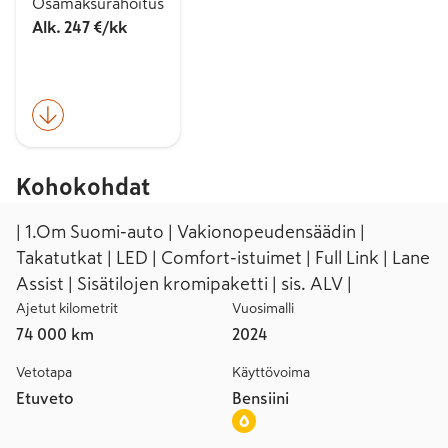
Osamaksurahoitus
Alk. 247 €/kk
Kohokohdat
| 1.Om Suomi-auto | Vakionopeudensäädin |
Takatutkat | LED | Comfort-istuimet | Full Link | Lane
Assist | Sisätilojen kromipaketti | sis. ALV |
Ajetut kilometrit
Vuosimalli
74 000 km
2024
Vetotapa
Käyttövoima
Etuveto
Bensiini