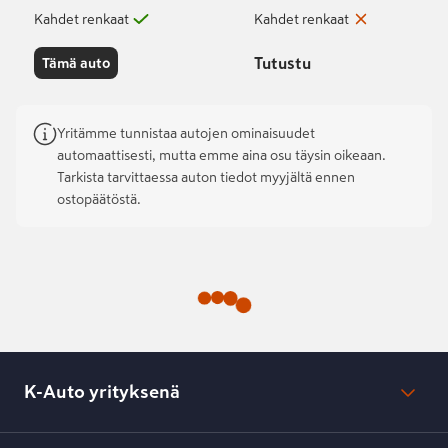
Kahdet renkaat
Kahdet renkaat
Tutustu
Tämä auto
Yritämme tunnistaa autojen ominaisuudet
automaattisesti, mutta emme aina osu täysin oikeaan.
Tarkista tarvittaessa auton tiedot myyjältä ennen
ostopäätöstä.
K-Auto yrityksenä
Mikä on K-Auto?