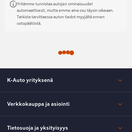
Yritämme tunnistaa autojen ominaisuudet
automaattisesti, mutta emme aina osu täysin oikeaan.
Tarkista tarvittaessa auton tiedot myyjältä ennen
ostopäätöstä.
K-Auto yrityksenä
Mikä on K-Auto?
Lehdistötiedotteet
Verkkokauppa ja asiointi
Toimipisteiden yhteystiedot
Työpaikat
Tilaus- ja toimitusehdot
Kesko.fi
Toimitustavat ja -kulut
Tietosuoja ja yksityisyys