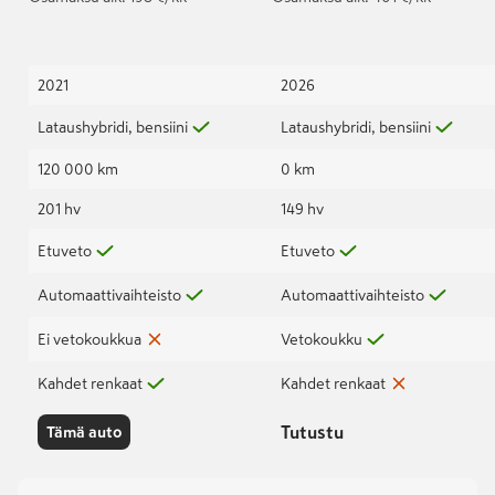
2021
2026
Lataushybridi, bensiini
Lataushybridi, bensiini
120 000 km
0 km
201 hv
149 hv
Etuveto
Etuveto
Automaattivaihteisto
Automaattivaihteisto
Ei vetokoukkua
Vetokoukku
Kahdet renkaat
Kahdet renkaat
Tutustu
Tämä auto