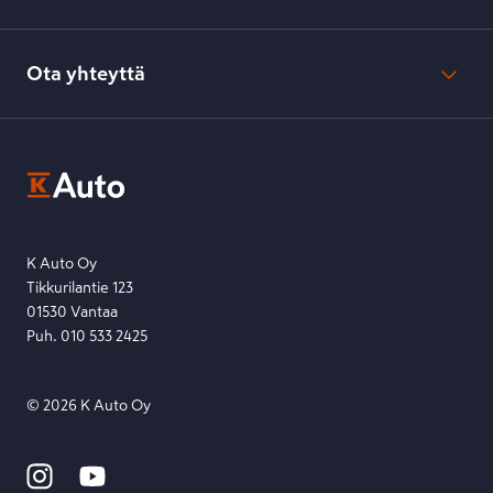
Verkkokaupan peruuttamisilmoitus
Verkkokaupan peruuttamisohjeet
Evästeasetukset
Usein kysyttyä
Kesko-konsernin verkkoselailurekisteri
Ota yhteyttä
Saavutettavuus
K-Ryhmän evästekäytännöt
K-Auton asiakasrekisterin tietosuojaseloste
Kysymys, palaute tai jokin muu asia mielessä?
EU Data Act
Ota yhteyttä toimipisteeseen tai lähetä viesti lomakkeella.
Etsi toimipiste
Lähetä viesti
K Auto Oy
Tikkurilantie 123
01530 Vantaa
Puh. 010 533 2425
©
2026
K Auto Oy