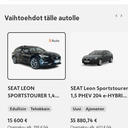
Vaihtoehdot tälle autolle
SEAT LEON
SEAT Leon Sportstoure
SPORTSTOURER 1,4
1,5 PHEV 204 e-HYBRID
PHEV 204 eHybrid FR
STYLE DSG
Edullisin
Tehokkain
Uusi
Ajamaton
DSG | SOH: 90,9%
15 600 €
35 880,74 €
Osamaksu
alk. 198 €/kk
Osamaksu
alk. 401 €/kk