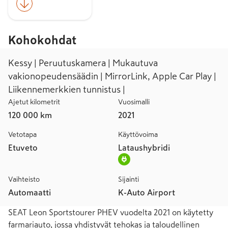
Kohokohdat
Kessy | Peruutuskamera | Mukautuva
vakionopeudensäädin | MirrorLink, Apple Car Play |
Liikennemerkkien tunnistus |
Ajetut kilometrit
Vuosimalli
120 000 km
2021
Vetotapa
Käyttövoima
Etuveto
Lataushybridi
Vaihteisto
Sijainti
Automaatti
K-Auto Airport
SEAT Leon Sportstourer PHEV vuodelta 2021 on käytetty 
farmariauto, jossa yhdistyvät tehokas ja taloudellinen 