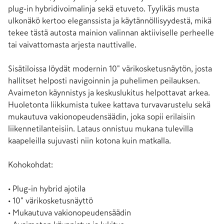
plug-in hybridivoimalinja sekä etuveto. Tyylikäs musta 
ulkonäkö kertoo eleganssista ja käytännöllisyydestä, mikä 
tekee tästä autosta mainion valinnan aktiiviselle perheelle 
tai vaivattomasta arjesta nauttivalle.

Sisätiloissa löydät modernin 10" värikosketusnäytön, josta 
hallitset helposti navigoinnin ja puhelimen peilauksen. 
Avaimeton käynnistys ja keskuslukitus helpottavat arkea. 
Huoletonta liikkumista tukee kattava turvavarustelu sekä 
mukautuva vakionopeudensäädin, joka sopii erilaisiin 
liikennetilanteisiin. Lataus onnistuu mukana tulevilla 
kaapeleilla sujuvasti niin kotona kuin matkalla.

Kohokohdat:

• Plug-in hybrid ajotila

• 10" värikosketusnäyttö

• Mukautuva vakionopeudensäädin
