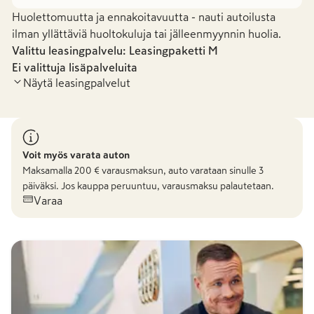
Huolettomuutta ja ennakoitavuutta - nauti autoilusta
ilman yllättäviä huoltokuluja tai jälleenmyynnin huolia.
Valittu leasingpalvelu: Leasingpaketti
M
Ei valittuja lisäpalveluita
Näytä leasingpalvelut
Leasingpaketti M
Voit myös varata auton
Maksamalla
200
€ varausmaksun, auto varataan sinulle 3
päiväksi. Jos kauppa peruuntuu, varausmaksu palautetaan.
418,72 €
/kk
Varaa