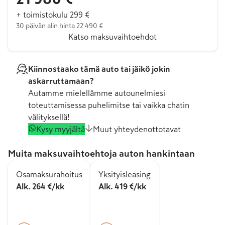
+ toimistokulu 299 €
30 päivän alin hinta 22 490 €
Katso maksuvaihtoehdot
Kiinnostaako tämä auto tai jäikö jokin
askarruttamaan?
Autamme mielellämme autounelmiesi
toteuttamisessa puhelimitse tai vaikka chatin
välityksellä!
Kysy myyjältä
Muut yhteydenottotavat
Muita maksuvaihtoehtoja auton hankintaan
Osamaksurahoitus
Yksityisleasing
Alk. 264 €/kk
Alk. 419 €/kk