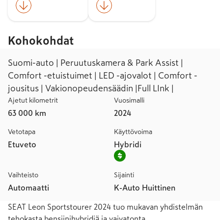
Kohokohdat
Suomi-auto | Peruutuskamera & Park Assist |
Comfort -etuistuimet | LED -ajovalot | Comfort -
jousitus | Vakionopeudensäädin |Full LInk |
Ajetut kilometrit
Vuosimalli
63 000 km
2024
Vetotapa
Käyttövoima
Etuveto
Hybridi
Vaihteisto
Sijainti
Automaatti
K-Auto Huittinen
SEAT Leon Sportstourer 2024 tuo mukavan yhdistelmän 
tehokasta bensiinihybridiä ja vaivatonta 