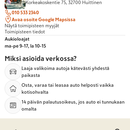
Korkeakoskentie 75, 32700 Huittinen
010 533 2340
Avaa osoite Google Mapsissa
Näytä toimipisteen myyjät
Toimipisteen tiedot
Aukioloajat
ma-pe 9-17, la 10-15
Miksi asioida verkossa?
Laaja valikoima autoja kätevästi yhdestä
paikasta
Osta, varaa tai leasaa auto helposti vaikka
kotisohvalta
14 päivän palautusoikeus, jos auto ei tunnukaan
omalta