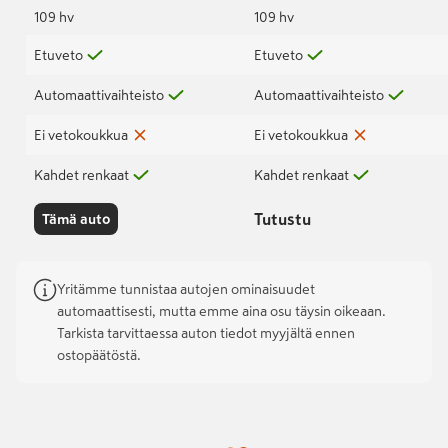
109 hv
109 hv
Etuveto
Etuveto
Automaattivaihteisto
Automaattivaihteisto
Ei vetokoukkua
Ei vetokoukkua
Kahdet renkaat
Kahdet renkaat
Tutustu
Tämä auto
Yritämme tunnistaa autojen ominaisuudet
automaattisesti, mutta emme aina osu täysin oikeaan.
Tarkista tarvittaessa auton tiedot myyjältä ennen
ostopäätöstä.