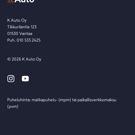
Etsi toimipiste
Lähetä viesti
K Auto Oy
Tikkurilantie 123
01530 Vantaa
Puh. 010 533 2425
©
2026
K Auto Oy
Puheluhinta: matka­puhelu- (mpm) tai paikallis­verkko­maksu
(pvm)