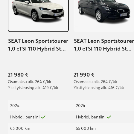
SEAT Leon Sportstourer
SEAT Leon Sportstoure
1,0 eTSI 110 Hybrid Style
1,0 eTSI 110 Hybrid Styl
DSG | Seat tehdastakuu
DSG
voimassa : 5
vuotta/100000km |
21 980 €
21 990 €
Osamaksu
alk. 264 €/kk
Osamaksu
alk. 264 €/kk
Yksityisleasing
alk. 419 €/kk
Yksityisleasing
alk. 416 €/kk
2024
2024
Hybridi, bensiini
Hybridi, bensiini
63 000 km
55 000 km