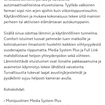
automaattivaihteistoa etuvetoisena. Tyylikäs valkoinen 
farmari sopii niin arjen ajoihin kuin viikonloppureissuihin. 
Käytännöllinen ja mukava kokonaisuus tekee siitä mainion 
perheen tai aktiivisen elämäntavan autokumppanin.

Sisällä sinua odottaa lämmin ja käytännöllinen tunnelma. 
Comfort-istuimet tuovat pehmeän tuen matkoille ja 
kolmialueinen ilmastointi huolehtii kaikkien viihtyvyydestä 
vuodenajasta riippumatta. Media System Plus ja Full Link 
mahdollistavat helpon yhteydenpidon sekä viihteen. 
Lämmitettävät etuistuimet ovat ilonaihe pakkasaamuina ja 
avaimeton käynnistys tekee lähdöstä vaivatonta. 
Turvallisuutta tukevat laajat avustinjärjestelmät ja 
pysäköinti sujuu helposti kameran avulla.

Kohokohdat:

• Monipuolinen Media System Plus
