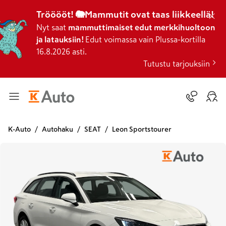
Trööööt! 🐘Mammutit ovat taas liikkeellä!
Nyt saat
mammuttimaiset edut merkkihuoltoon
ja latauksiin!
Edut voimassa vain Plussa-kortilla
16.8.2026 asti.
Tutustu tarjouksiin
K-Auto
Autohaku
SEAT
Leon Sportstourer