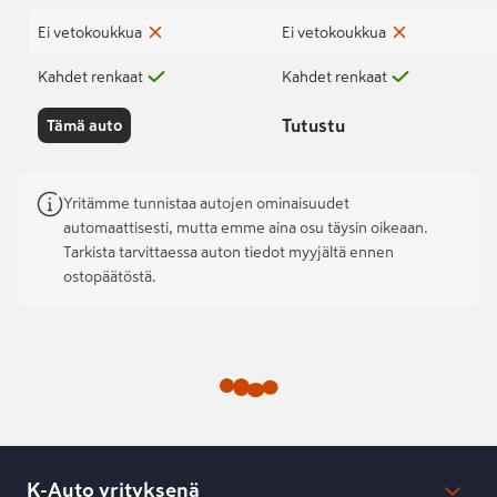
Ei vetokoukkua
Ei vetokoukkua
Kahdet renkaat
Kahdet renkaat
Tutustu
Tämä auto
Yritämme tunnistaa autojen ominaisuudet
automaattisesti, mutta emme aina osu täysin oikeaan.
Tarkista tarvittaessa auton tiedot myyjältä ennen
ostopäätöstä.
K-Auto yrityksenä