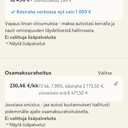
18 490 €
+ toimistokulu 299 €
Käsiraha verkossa nyt vain
1 000 €
Vapaus ilman sitoumuksia - maksa autostasi kerralla ja
nauti omistajuuden täydellisestä hallinnasta.
Ei valittuja lisäpalveluita
Näytä lisäpalvelut
Osamaksurahoitus
Valitse
230,46 €/kk
72 kk, 7.99%, käsiraha 2 773,50 €,
viimeinen erä 6 471,50 €
Joustava omistus - jaa autosi kustannukset hallitusti
pidemmälle ajalle osamaksurahoituksella.
Ei valittuja lisäpalveluita
Näytä lisäpalvelut