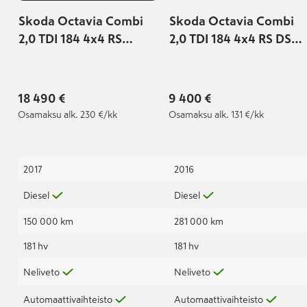
Skoda Octavia Combi
Skoda Octavia Combi
2,0 TDI 184 4x4 RS
2,0 TDI 184 4x4 RS DSG
Challenge DSG Autom. |
Autom.
Suomi-auto | Ilman
AdBlueta! |
18 490 €
9 400 €
Osamaksu
alk. 230 €/kk
Osamaksu
alk. 131 €/kk
2017
2016
Diesel
Diesel
150 000 km
281 000 km
181 hv
181 hv
Neliveto
Neliveto
Automaattivaihteisto
Automaattivaihteisto