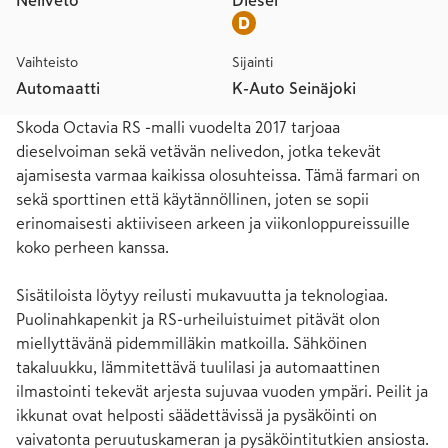
Neliveto
Diesel
Vaihteisto
Sijainti
Automaatti
K-Auto Seinäjoki
Skoda Octavia RS -malli vuodelta 2017 tarjoaa 
dieselvoiman sekä vetävän nelivedon, jotka tekevät 
ajamisesta varmaa kaikissa olosuhteissa. Tämä farmari on 
sekä sporttinen että käytännöllinen, joten se sopii 
erinomaisesti aktiiviseen arkeen ja viikonloppureissuille 
koko perheen kanssa.

Sisätiloista löytyy reilusti mukavuutta ja teknologiaa. 
Puolinahkapenkit ja RS-urheiluistuimet pitävät olon 
miellyttävänä pidemmilläkin matkoilla. Sähköinen 
takaluukku, lämmitettävä tuulilasi ja automaattinen 
ilmastointi tekevät arjesta sujuvaa vuoden ympäri. Peilit ja 
ikkunat ovat helposti säädettävissä ja pysäköinti on 
vaivatonta peruutuskameran ja pysäköintitutkien ansiosta. 