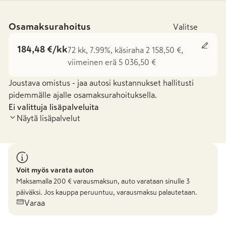
Osamaksurahoitus
Valitse
184,48 €/kk
72 kk, 7.99%, käsiraha 2 158,50 €,
viimeinen erä 5 036,50 €
Joustava omistus - jaa autosi kustannukset hallitusti
pidemmälle ajalle osamaksurahoituksella.
Ei valittuja lisäpalveluita
Näytä lisäpalvelut
Voit myös varata auton
Maksamalla
200
€ varausmaksun, auto varataan sinulle 3
päiväksi. Jos kauppa peruuntuu, varausmaksu palautetaan.
Varaa