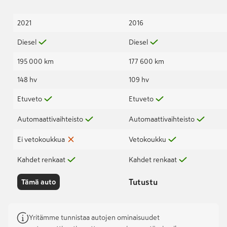
2021
2016
Diesel
Diesel
195 000 km
177 600 km
148 hv
109 hv
Etuveto
Etuveto
Automaattivaihteisto
Automaattivaihteisto
Ei vetokoukkua
Vetokoukku
Kahdet renkaat
Kahdet renkaat
Tutustu
Tämä auto
Yritämme tunnistaa autojen ominaisuudet