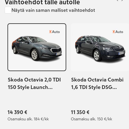
Vaihtoehdot tälle autolle
Näytä vain saman malliset vaihtoehdot
Skoda Octavia 2,0 TDI
Skoda Octavia Combi
150 Style Launch
1,6 TDI Style DSG
Edition DSG Autom. |
Autom. | 1.om
Suomi-auto |
Suomiauto |
Lisälämmitin | Kessy |
Merkkihuollettu |
14 390 €
11 350 €
P.kamera | Navi |
Webasto | Keyless |
Osamaksu
alk. 184 €/kk
Osamaksu
alk. 150 €/kk
Vetokoukku |