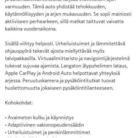
varmuuden. Tämä auto yhdistää tehokkuuden, 
käytännöllisyyden ja arjen mukavuuden. Se sopii mainiosti 
aktiiviseen perhearkeen, sillä matkat taittuvat vaivatta 
kaikkina vuodenaikoina.

Sisällä viihtyy helposti. Urheiluistuimet ja lämmitettävä 
ohjauspyörä tekevät ajosta miellyttävää myös 
talvipakkasilla. Virtuaalimittaristo ja navigointijärjestelmä 
tukevat sujuvaa ajamista. Langaton älypuhelimen lataus, 
Apple CarPlay ja Android Auto helpottavat yhteyksiä 
arjessa. Peruutuskamera ja pysäköintitutkat tuovat 
huolettomuutta jokaiseen pysäköintitilanteeseen.

Kohokohdat:

• Avaimeton kulku ja käynnistys

• Adaptiivinen vakionopeudensäädin

• Urheiluistuimet ja penkinlämmittimet
