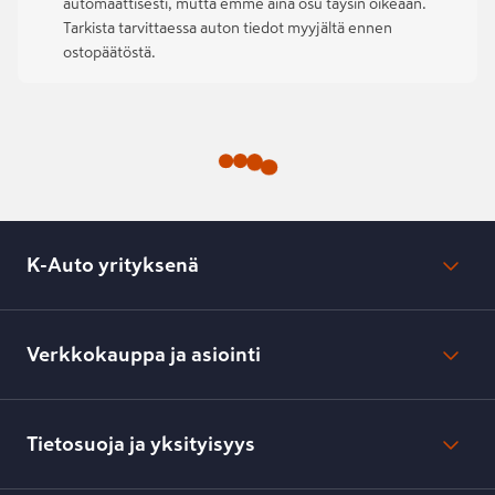
automaattisesti, mutta emme aina osu täysin oikeaan.
Tarkista tarvittaessa auton tiedot myyjältä ennen
ostopäätöstä.
K-Auto yrityksenä
Mikä on K-Auto?
Lehdistötiedotteet
Verkkokauppa ja asiointi
Toimipisteiden yhteystiedot
Työpaikat
Tilaus- ja toimitusehdot
Kesko.fi
Toimitustavat ja -kulut
Tietosuoja ja yksityisyys
Verkkokaupan peruuttamisilmoitus
Verkkokaupan peruuttamisohjeet