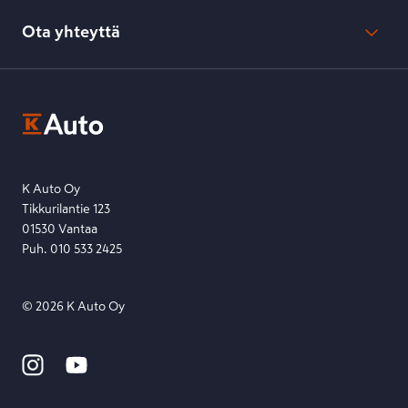
Evästeasetukset
Usein kysyttyä
Kesko-konsernin verkkoselailurekisteri
Ota yhteyttä
Saavutettavuus
K-Ryhmän evästekäytännöt
K-Auton asiakasrekisterin tietosuojaseloste
Kysymys, palaute tai jokin muu asia mielessä?
EU Data Act
Ota yhteyttä toimipisteeseen tai lähetä viesti lomakkeella.
Etsi toimipiste
Lähetä viesti
K Auto Oy
Tikkurilantie 123
01530 Vantaa
Puh. 010 533 2425
©
2026
K Auto Oy