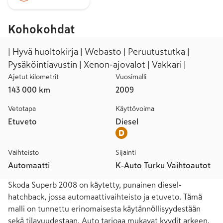
Kohokohdat
| Hyvä huoltokirja | Webasto | Peruutustutka |
Pysäköintiavustin | Xenon-ajovalot | Vakkari |
Ajetut kilometrit
Vuosimalli
143 000 km
2009
Vetotapa
Käyttövoima
Etuveto
Diesel
Vaihteisto
Sijainti
Automaatti
K-Auto Turku Vaihtoautot
Skoda Superb 2008 on käytetty, punainen diesel-
hatchback, jossa automaattivaihteisto ja etuveto. Tämä 
malli on tunnettu erinomaisesta käytännöllisyydestään 
sekä tilavuudestaan. Auto tarjoaa mukavat kyydit arkeen, 