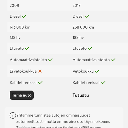
2009
2017
Diesel
Diesel
143 000 km
268 000 km
138 hv
188 hv
Etuveto
Etuveto
Automaattivaihteisto
Automaattivaihteisto
Ei vetokoukkua
Vetokoukku
Kahdet renkaat
Kahdet renkaat
Tutustu
Tämä auto
Yritämme tunnistaa autojen ominaisuudet
automaattisesti, mutta emme aina osu täysin oikeaan.
Tarkista tarvittaessa auton tiedot myyjältä ennen