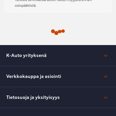
ostopäätöstä.
K-Auto yrityksenä
Mikä on K-Auto?
Lehdistötiedotteet
Verkkokauppa ja asiointi
Toimipisteiden yhteystiedot
Työpaikat
Tilaus- ja toimitusehdot
Kesko.fi
Toimitustavat ja -kulut
Tietosuoja ja yksityisyys
Verkkokaupan peruuttamisilmoitus
Verkkokaupan peruuttamisohjeet
Evästeasetukset
Usein kysyttyä