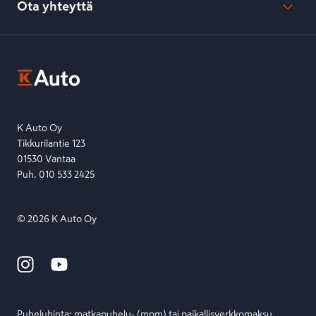
Kesko-konsernin verkkoselailurekisteri
Ota yhteyttä
Saavutettavuus
K-Ryhmän evästekäytännöt
K-Auton asiakasrekisterin tietosuojaseloste
Kysymys, palaute tai jokin muu asia mielessä?
EU Data Act
Ota yhteyttä toimipisteeseen tai lähetä viesti lomakkeella.
Etsi toimipiste
Lähetä viesti
K Auto Oy
Tikkurilantie 123
01530 Vantaa
Puh. 010 533 2425
©
2026
K Auto Oy
Puheluhinta: matka­puhelu- (mpm) tai paikallis­verkko­maksu