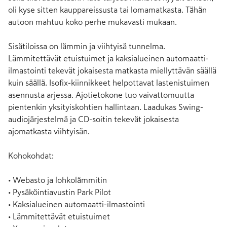
oli kyse sitten kauppareissusta tai lomamatkasta. Tähän 
autoon mahtuu koko perhe mukavasti mukaan.

Sisätiloissa on lämmin ja viihtyisä tunnelma. 
Lämmitettävät etuistuimet ja kaksialueinen automaatti-
ilmastointi tekevät jokaisesta matkasta miellyttävän säällä 
kuin säällä. Isofix-kiinnikkeet helpottavat lastenistuimen 
asennusta arjessa. Ajotietokone tuo vaivattomuutta 
pientenkin yksityiskohtien hallintaan. Laadukas Swing-
audiojärjestelmä ja CD-soitin tekevät jokaisesta 
ajomatkasta viihtyisän.

Kohokohdat:

• Webasto ja lohkolämmitin

• Pysäköintiavustin Park Pilot

• Kaksialueinen automaatti-ilmastointi

• Lämmitettävät etuistuimet
