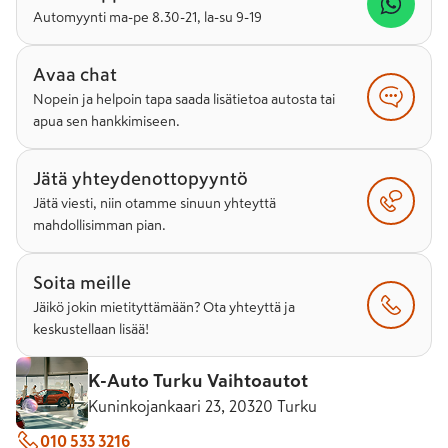
Automyynti ma-pe 8.30-21, la-su 9-19
Avaa chat
Nopein ja helpoin tapa saada lisätietoa autosta tai
apua sen hankkimiseen.
Jätä yhteydenottopyyntö
Jätä viesti, niin otamme sinuun yhteyttä
mahdollisimman pian.
Soita meille
Jäikö jokin mietityttämään? Ota yhteyttä ja
keskustellaan lisää!
K-Auto Turku Vaihtoautot
Kuninkojankaari 23, 20320 Turku
010 533 3216