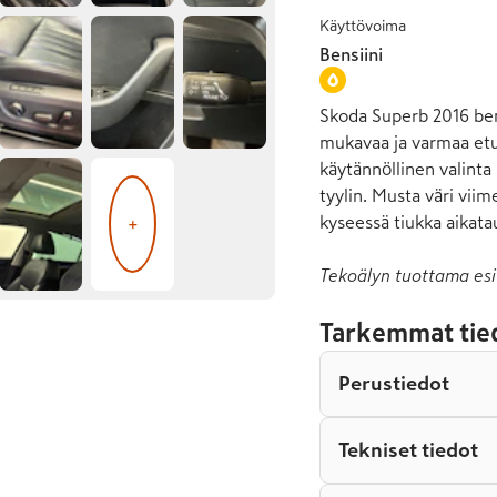
Käyttövoima
Bensiini
Skoda Superb 2016 bens
mukavaa ja varmaa et
käytännöllinen valinta 
tyylin. Musta väri viim
kyseessä tiukka aikatau
+
Tekoälyn tuottama esi
Tarkemmat tie
Perustiedot
Tekniset tiedot