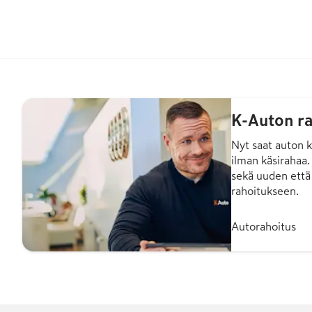
K-Auton ra
Nyt saat auton k
ilman käsirahaa
sekä uuden että
rahoitukseen.
Autorahoitus