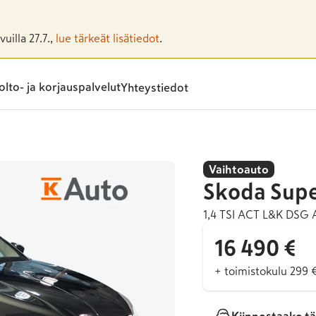
uilla 27.7.,
lue tärkeät lisätiedot
.
lto- ja korjauspalvelut
Yhteystiedot
Vaihtoauto
Skoda
Sup
1,4 TSI ACT L&K DSG 
16 490 €
+ toimistokulu 299 