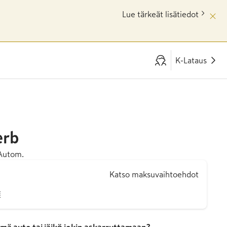
Lue tärkeät lisätiedot
K-Lataus
erb
Autom.
Katso maksuvaihtoehdot
€