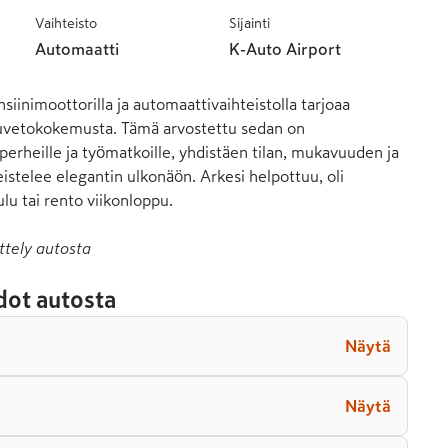
Vaihteisto
Sijainti
Automaatti
K-Auto Airport
iinimoottorilla ja automaattivaihteistolla tarjoaa 
uvetokokemusta. Tämä arvostettu sedan on 
perheille ja työmatkoille, yhdistäen tilan, mukavuuden ja 
eistelee elegantin ulkonäön. Arkesi helpottuu, oli 
lu tai rento viikonloppu.
ttely autosta
dot autosta
Näytä
Näytä