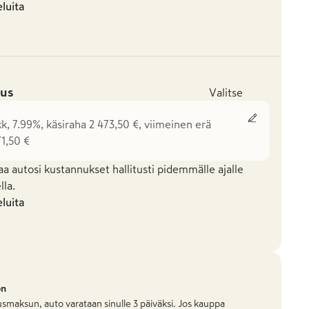
eluita
us
Valitse
kk, 7.99%, käsiraha 2 473,50 €, viimeinen erä
71,50 €
aa autosi kustannukset hallitusti pidemmälle ajalle
la.
eluita
on
smaksun, auto varataan sinulle 3 päiväksi. Jos kauppa