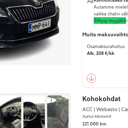
Kiinnostaako tä
Autamme mielell
vaikka chatin väli
Kysy myyjältä
Muita maksuvaihto
Osamaksurahoitus
Alk. 208 €/kk
Kohokohdat
ACC | Webasto | Can
Ajetut kilometrit
221 000 km