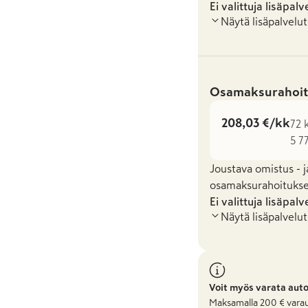
Ei valittuja lisäpalv
Näytä lisäpalvelut
Osamaksurahoit
208,03 €/kk
72 
5 7
Joustava omistus - j
osamaksurahoituksel
Ei valittuja lisäpalv
Näytä lisäpalvelut
Voit myös varata aut
Maksamalla
200
€ varau