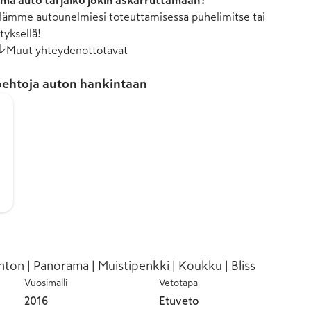
mä auto tai jäikö jokin askarruttamaan?
ämme autounelmiesi toteuttamisessa puhelimitse tai
tyksellä!
Muut yhteydenottotavat
ehtoja auton hankintaan
ton | Panorama | Muistipenkki | Koukku | Bliss
Vuosimalli
Vetotapa
2016
Etuveto