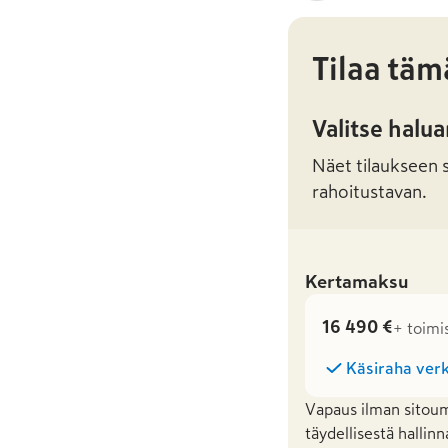
Tilaa täm
Valitse halu
Näet tilaukseen sa
rahoitustavan.
Kertamaksu
16 490 €
+ toimi
Käsiraha verk
Vapaus ilman sitoum
täydellisestä hallinn