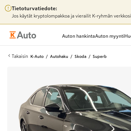
Tietoturvatiedote:
Jos käytät kryptolompakkoa ja vierailit K-ryhmän verkkosiv
Auton hankinta
Auton myynti
Huo
Takaisin
K-Auto
Autohaku
Skoda
Superb