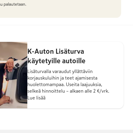
u palautetaan.
K-Auton Lisäturva
käytetyille autoille
Lisäturvalla varaudut yllättäviin
korjauskuluihin ja teet ajamisesta
huolettomampaa. Useita laajuuksia,
selkeä hinnoittelu – alkaen alle 2 €/vrk.
Lue lisää