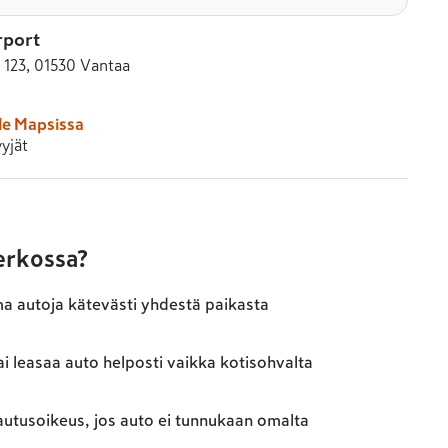
rport
e 123, 01530 Vantaa
le Mapsissa
yjät
verkossa?
ma autoja kätevästi yhdestä paikasta
ai leasaa auto helposti vaikka kotisohvalta
autusoikeus, jos auto ei tunnukaan omalta