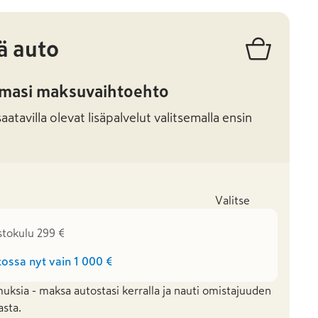
ä auto
amasi maksuvaihtoehto
atavilla olevat lisäpalvelut valitsemalla ensin
Valitse
stokulu 299 €
ossa nyt vain
1 000 €
uksia - maksa autostasi kerralla ja nauti omistajuuden
asta.