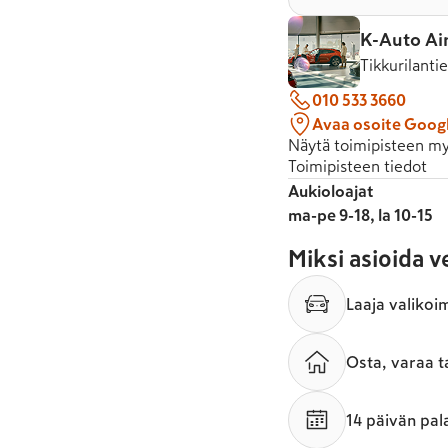
K-Auto Ai
Tikkurilanti
010 533 3660
Avaa osoite Goog
Näytä toimipisteen my
Toimipisteen tiedot
Aukioloajat
ma-pe 9-18, la 10-15
Miksi asioida 
Laaja valikoi
Osta, varaa t
14 päivän pal