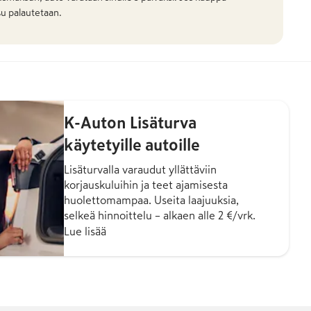
u palautetaan.
K-Auton Lisäturva
käytetyille autoille
Lisäturvalla varaudut yllättäviin
korjauskuluihin ja teet ajamisesta
huolettomampaa. Useita laajuuksia,
selkeä hinnoittelu – alkaen alle 2 €/vrk.
Lue lisää