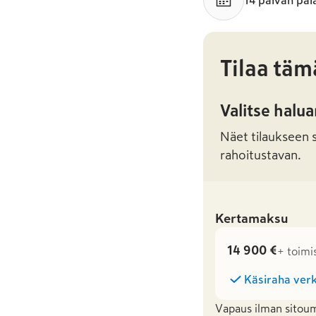
14 päivän pal
Tilaa täm
Valitse halu
Näet tilaukseen sa
rahoitustavan.
Kertamaksu
14 900 €
+ toimi
Käsiraha verk
Vapaus ilman sitoum