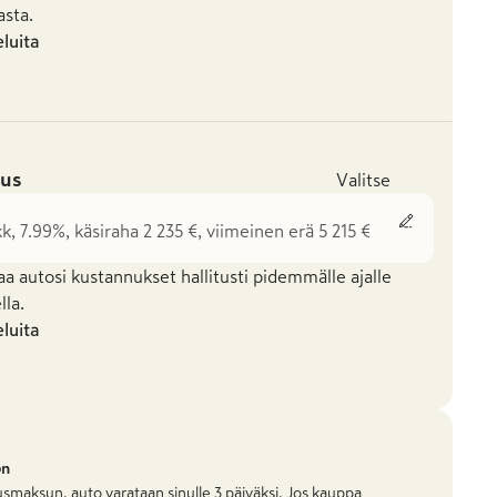
asta.
eluita
us
Valitse
kk, 7.99%, käsiraha 2 235 €, viimeinen erä 5 215 €
aa autosi kustannukset hallitusti pidemmälle ajalle
la.
eluita
on
smaksun, auto varataan sinulle 3 päiväksi. Jos kauppa