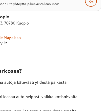
än? Ota yhteyttä ja keskustellaan lisää!
opio
33, 70780 Kuopio
le Mapsissa
yjät
verkossa?
ma autoja kätevästi yhdestä paikasta
ai leasaa auto helposti vaikka kotisohvalta