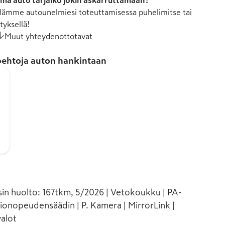
mä auto tai jäikö jokin askarruttamaan?
ämme autounelmiesi toteuttamisessa puhelimitse tai
tyksellä!
Muut yhteydenottotavat
ehtoja auton hankintaan
sin huolto: 167tkm, 5/2026 | Vetokoukku | PA-
kionopeudensäädin | P. Kamera | MirrorLink |
alot