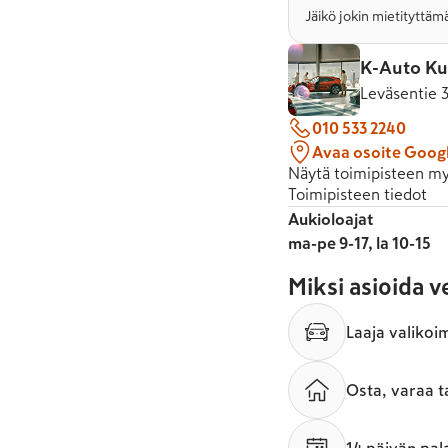
Jäikö jokin mietityttämä
K-Auto Ku
Leväsentie 
010 533 2240
Avaa osoite Goog
Näytä toimipisteen my
Toimipisteen tiedot
Aukioloajat
ma-pe 9-17, la 10-15
Miksi asioida 
Laaja valikoi
Osta, varaa t