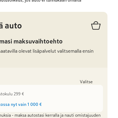
autusoikeus, jos auto ei tunnukaan omalta
ä auto
amasi maksuvaihtoehto
atavilla olevat lisäpalvelut valitsemalla ensin
Valitse
stokulu 299 €
ossa nyt vain
1 000 €
uksia - maksa autostasi kerralla ja nauti omistajuuden