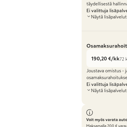
täydellisestä hallinn
Ei valittuja lisäpalv
Näytä lisäpalvelut
Osamaksurahoit
190,20 €/kk
72 
Joustava omistus - j
osamaksurahoituksel
Ei valittuja lisäpalv
Näytä lisäpalvelut
Voit myös varata aut
Maksamalla
200
€ varau