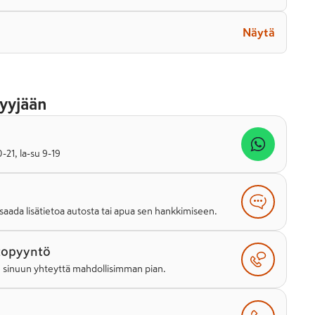
Näytä
yyjään
21, la-su 9-19
saada lisätietoa autosta tai apua sen hankkimiseen.
topyyntö
e sinuun yhteyttä mahdollisimman pian.