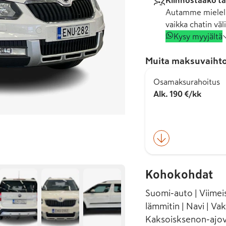
Kiinnostaako tä
Autamme mielell
vaikka chatin väli
Kysy myyjältä
Muita maksuvaihto
Osamaksurahoitus
Alk. 190 €/kk
Kohokohdat
Suomi-auto | Viimei
lämmitin | Navi | Va
Kaksoisksenon-ajov