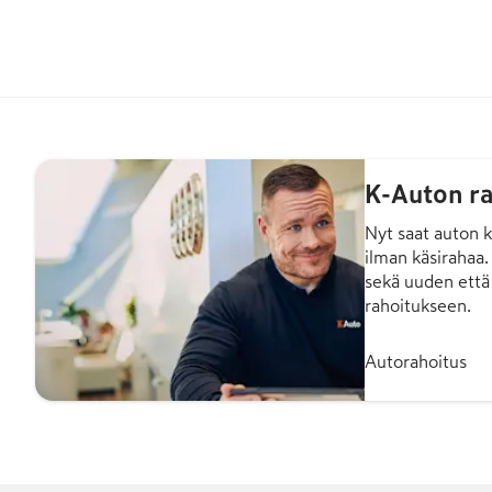
K-Auton ra
Nyt saat auton k
ilman käsirahaa
sekä uuden että
rahoitukseen.
Autorahoitus