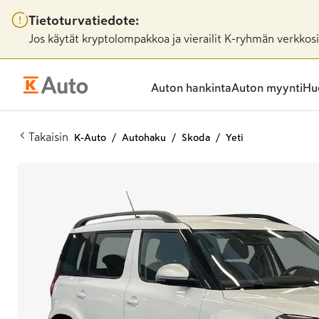
Tietoturvatiedote:
Jos käytät kryptolompakkoa ja vierailit K-ryhmän verkkosiv
Auton hankinta
Auton myynti
Huo
Takaisin
K-Auto
Autohaku
Skoda
Yeti