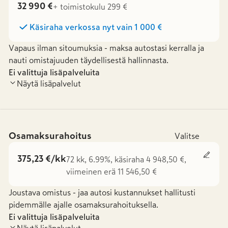
32 990 €
+ toimistokulu 299 €
Käsiraha verkossa nyt vain
1 000 €
Vapaus ilman sitoumuksia - maksa autostasi kerralla ja
nauti omistajuuden täydellisestä hallinnasta.
Ei valittuja lisäpalveluita
Näytä lisäpalvelut
Osamaksurahoitus
Valitse
375,23 €/kk
72 kk, 6.99%, käsiraha 4 948,50 €,
viimeinen erä 11 546,50 €
Joustava omistus - jaa autosi kustannukset hallitusti
pidemmälle ajalle osamaksurahoituksella.
Ei valittuja lisäpalveluita
Näytä lisäpalvelut