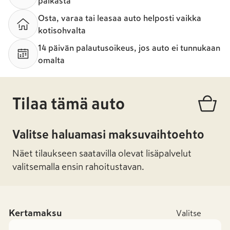
paikasta
Osta, varaa tai leasaa auto helposti vaikka
kotisohvalta
14 päivän palautusoikeus, jos auto ei tunnukaan
omalta
Tilaa tämä auto
Valitse haluamasi maksuvaihtoehto
Näet tilaukseen saatavilla olevat lisäpalvelut
valitsemalla ensin rahoitustavan.
Kertamaksu
Valitse