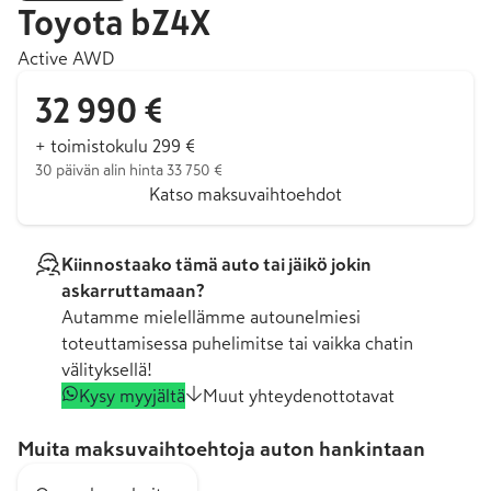
Toyota
bZ4X
Active AWD
32 990 €
+ toimistokulu 299 €
30 päivän alin hinta 33 750 €
Katso maksuvaihtoehdot
Kiinnostaako tämä auto tai jäikö jokin
askarruttamaan?
Autamme mielellämme autounelmiesi
toteuttamisessa puhelimitse tai vaikka chatin
välityksellä!
Kysy myyjältä
Muut yhteydenottotavat
Muita maksuvaihtoehtoja auton hankintaan