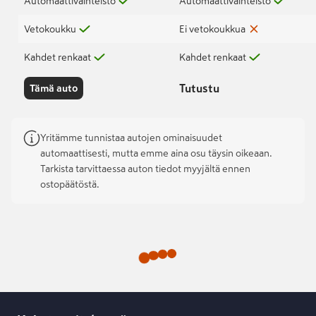
Automaattivaihteisto
Automaattivaihteisto
Vetokoukku
Ei vetokoukkua
Kahdet renkaat
Kahdet renkaat
Tutustu
Tämä auto
Yritämme tunnistaa autojen ominaisuudet
automaattisesti, mutta emme aina osu täysin oikeaan.
Tarkista tarvittaessa auton tiedot myyjältä ennen
ostopäätöstä.