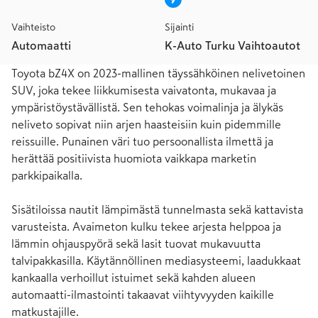
Vaihteisto
Sijainti
Automaatti
K-Auto Turku Vaihtoautot
Toyota bZ4X on 2023-mallinen täyssähköinen nelivetoinen 
SUV, joka tekee liikkumisesta vaivatonta, mukavaa ja 
ympäristöystävällistä. Sen tehokas voimalinja ja älykäs 
neliveto sopivat niin arjen haasteisiin kuin pidemmille 
reissuille. Punainen väri tuo persoonallista ilmettä ja 
herättää positiivista huomiota vaikkapa marketin 
parkkipaikalla.

Sisätiloissa nautit lämpimästä tunnelmasta sekä kattavista 
varusteista. Avaimeton kulku tekee arjesta helppoa ja 
lämmin ohjauspyörä sekä lasit tuovat mukavuutta 
talvipakkasilla. Käytännöllinen mediasysteemi, laadukkaat 
kankaalla verhoillut istuimet sekä kahden alueen 
automaatti-ilmastointi takaavat viihtyvyyden kaikille 
matkustajille.
