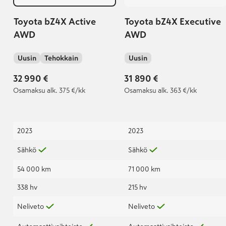
Toyota bZ4X Active
Toyota bZ4X Executive
AWD
AWD
Uusin
Tehokkain
Uusin
32 990 €
31 890 €
Osamaksu
alk. 375 €/kk
Osamaksu
alk. 363 €/kk
2023
2023
Sähkö
Sähkö
54 000 km
71 000 km
338 hv
215 hv
Neliveto
Neliveto