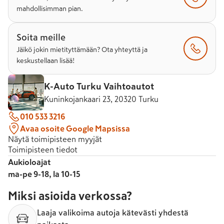
mahdollisimman pian.
Soita meille
Jäikö jokin mietityttämään? Ota yhteyttä ja
keskustellaan lisää!
K-Auto Turku Vaihtoautot
Kuninkojankaari 23, 20320 Turku
010 533 3216
Avaa osoite Google Mapsissa
Näytä toimipisteen myyjät
Toimipisteen tiedot
Aukioloajat
ma-pe 9-18, la 10-15
Miksi asioida verkossa?
Laaja valikoima autoja kätevästi yhdestä