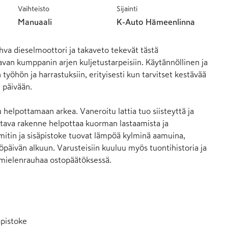
Vaihteisto
Sijainti
Manuaali
K-Auto Hämeenlinna
va dieselmoottori ja takaveto tekevät tästä 
avan kumppanin arjen kuljetustarpeisiin. Käytännöllinen ja 
 työhön ja harrastuksiin, erityisesti kun tarvitset kestävää 
päivään.

u helpottamaan arkea. Vaneroitu lattia tuo siisteyttä ja 
stava rakenne helpottaa kuorman lastaamista ja 
itin ja sisäpistoke tuovat lämpöä kylminä aamuina, 
äivän alkuun. Varusteisiin kuuluu myös tuontihistoria ja 
ä mielenrauhaa ostopäätöksessä.

pistoke
