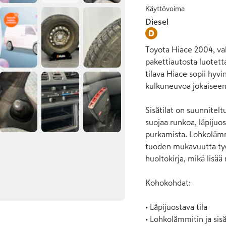
Käyttövoima
Diesel
Toyota Hiace 2004, vah
pakettiautosta luotett
tilava Hiace sopii hyvin
kulkuneuvoa jokaiseen 
Sisätilat on suunnitelt
suojaa runkoa, läpijuo
purkamista. Lohkolämm
tuoden mukavuutta työp
huoltokirja, mikä lisä
Kohokohdat:

• Läpijuostava tila

• Lohkolämmitin ja sisä