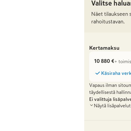
Valitse halu
Näet tilaukseen sa
rahoitustavan.
Kertamaksu
10 880 €
+ toimi
Käsiraha verk
Vapaus ilman sitoum
täydellisestä hallinn
Ei valittuja lisäpalv
Näytä lisäpalvelut