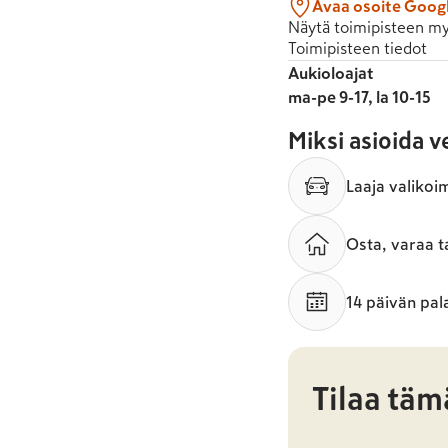
Avaa osoite Goog
Näytä toimipisteen my
Toimipisteen tiedot
Aukioloajat
ma-pe 9-17, la 10-15
Miksi asioida 
Laaja valikoi
Osta, varaa t
14 päivän pal
Tilaa täm