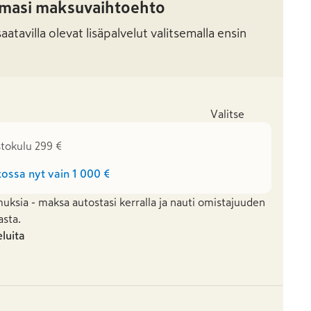
amasi maksuvaihtoehto
atavilla olevat lisäpalvelut valitsemalla ensin
Valitse
stokulu 299 €
ossa nyt vain
1 000 €
uksia - maksa autostasi kerralla ja nauti omistajuuden
asta.
eluita