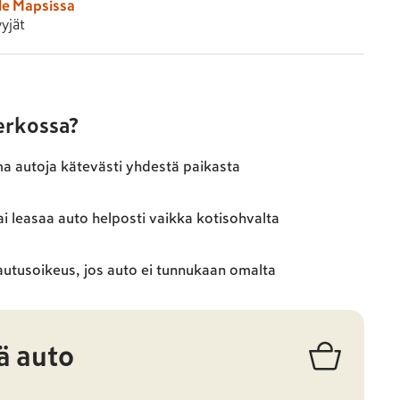
le Mapsissa
yjät
verkossa?
ma autoja kätevästi yhdestä paikasta
ai leasaa auto helposti vaikka kotisohvalta
autusoikeus, jos auto ei tunnukaan omalta
ä auto