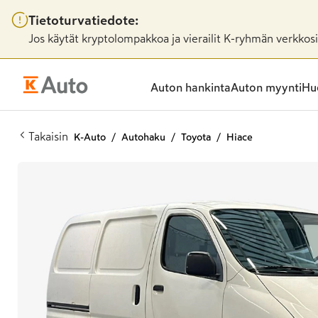
Tietoturvatiedote:
Jos käytät kryptolompakkoa ja vierailit K-ryhmän verkkosiv
Auton hankinta
Auton myynti
Huo
Takaisin
K-Auto
Autohaku
Toyota
Hiace