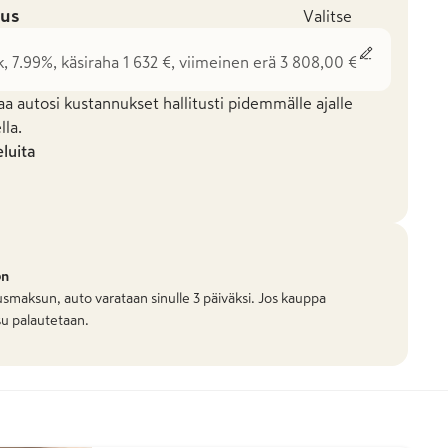
us
Valitse
k, 7.99%, käsiraha 1 632 €, viimeinen erä 3 808,00 €
aa autosi kustannukset hallitusti pidemmälle ajalle
la.
eluita
on
smaksun, auto varataan sinulle 3 päiväksi. Jos kauppa
u palautetaan.