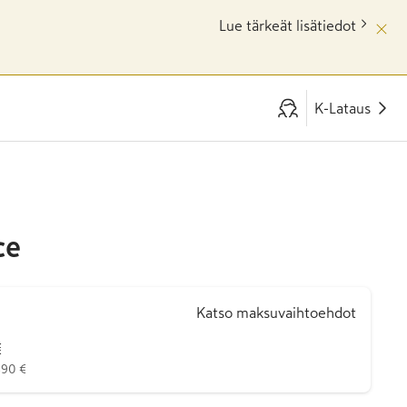
Lue tärkeät lisätiedot
K-Lataus
ce
Katso maksuvaihtoehdot
€
890 €