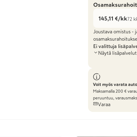
Osamaksurahoit
145,11 €/kk
72 k
Joustava omistus - j
osamaksurahoituksel
Ei valittuja lisäpalv
Näytä lisäpalvelut
Voit myös varata aut
Maksamalla
200
€ varau
peruuntuu, varausmaks
Varaa