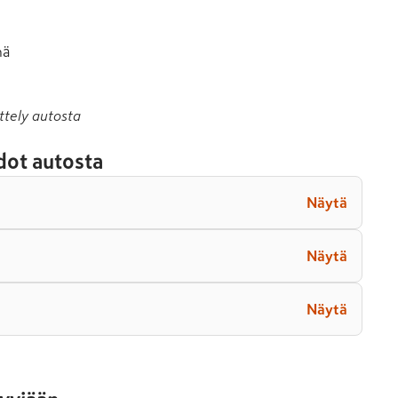
ä

ttely autosta
dot autosta
Näytä
Näytä
Näytä