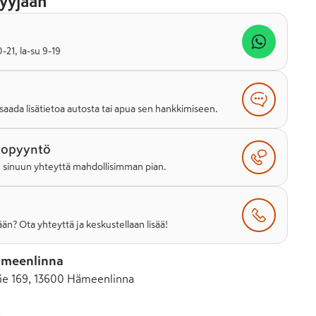
yyjään
21, la-su 9-19
saada lisätietoa autosta tai apua sen hankkimiseen.
topyyntö
e sinuun yhteyttä mahdollisimman pian.
än? Ota yhteyttä ja keskustellaan lisää!
ämeenlinna
e 169, 13600 Hämeenlinna