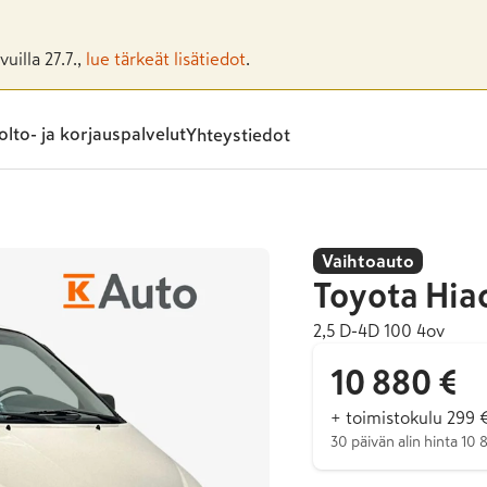
uilla 27.7.,
lue tärkeät lisätiedot
.
lto- ja korjauspalvelut
Yhteystiedot
Vaihtoauto
Toyota
Hia
2,5 D-4D 100 4ov
10 880 €
+ toimistokulu 299 
30 päivän alin hinta 10 