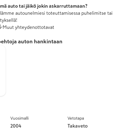
mä auto tai jäikö jokin askarruttamaan?
ämme autounelmiesi toteuttamisessa puhelimitse tai
tyksellä!
Muut yhteydenottotavat
ehtoja auton hankintaan
Vuosimalli
Vetotapa
2004
Takaveto