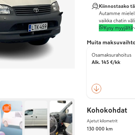
Kiinnostaako tä
Autamme mielell
vaikka chatin väli
Kysy myyjältä
Muita maksuvaihto
Osamaksurahoitus
Alk. 145 €/kk
Kohokohdat
Ajetut kilometrit
130 000 km