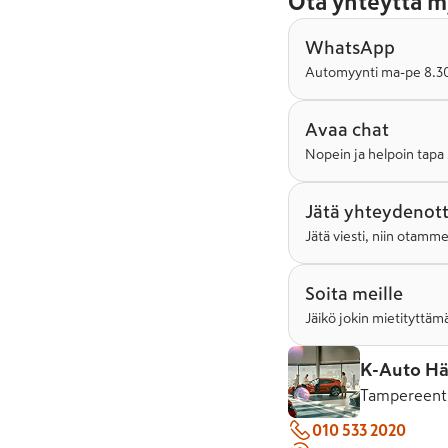
Ota yhteyttä m
WhatsApp
Automyynti ma-pe 8.30-
Avaa chat
Nopein ja helpoin tapa 
Jätä yhteydenot
Jätä viesti, niin otamm
Soita meille
Jäikö jokin mietityttämä
K-Auto H
Tampereenti
010 533 2020