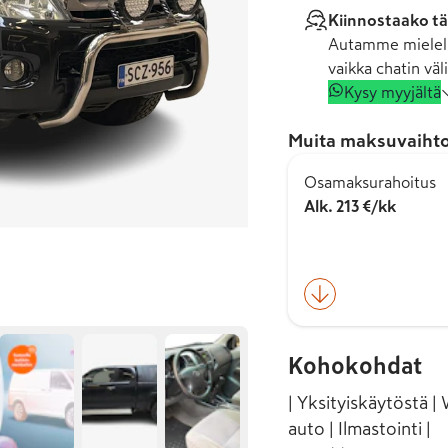
Kiinnostaako tä
Autamme mielell
vaikka chatin väli
Kysy myyjältä
Muita maksuvaihto
Osamaksurahoitus
Alk. 213 €/kk
Kohokohdat
| Yksityiskäytöstä |
auto | Ilmastointi |