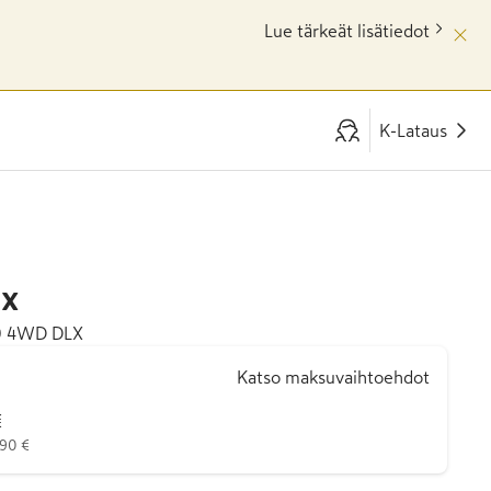
Lue tärkeät lisätiedot
K-Lataus
ux
20 4WD DLX
Katso maksuvaihtoehdot
€
490 €