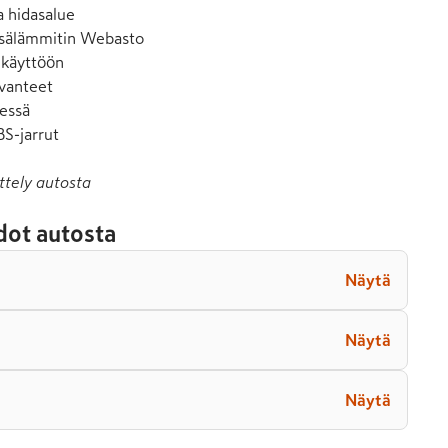
a hidasalue

isälämmitin Webasto

käyttöön

vanteet

essä

S-jarrut
ttely autosta
dot autosta
Näytä
Näytä
Näytä