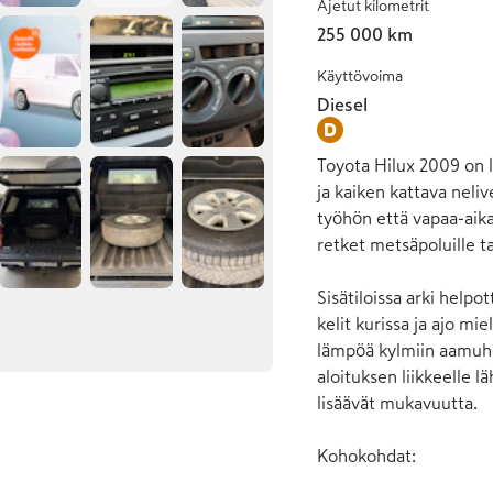
Ajetut kilometrit
255 000 km
Käyttövoima
Diesel
Toyota Hilux 2009 on l
ja kaiken kattava neliv
työhön että vapaa-aika
retket metsäpoluille ta
Sisätiloissa arki helpot
kelit kurissa ja ajo mi
lämpöä kylmiin aamuhe
aloituksen liikkeelle lä
lisäävät mukavuutta.

Kohokohdat:
