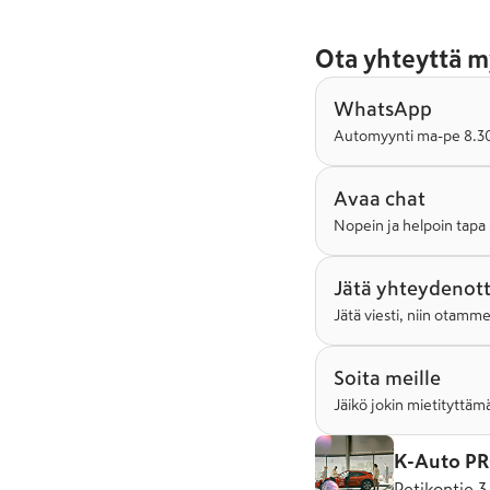
Ota yhteyttä m
WhatsApp
Automyynti ma-pe 8.30-
Avaa chat
Nopein ja helpoin tapa 
Jätä yhteydenot
Jätä viesti, niin otamm
Soita meille
Jäikö jokin mietityttämä
K-Auto PR
Petikontie 3