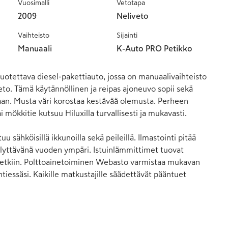
Vuosimalli
Vetotapa
2009
Neliveto
Vaihteisto
Sijainti
Manuaali
K-Auto PRO Petikko
uotettava diesel-pakettiauto, jossa on manuaalivaihteisto 
eto. Tämä käytännöllinen ja reipas ajoneuvo sopii sekä 
an. Musta väri korostaa kestävää olemusta. Perheen 
i mökkitie kutsuu Hiluxilla turvallisesti ja mukavasti.

tuu sähköisillä ikkunoilla sekä peileillä. Ilmastointi pitää 
ellyttävänä vuoden ympäri. Istuinlämmittimet tuovat 
tkiin. Polttoainetoiminen Webasto varmistaa mukavan 
htiessäsi. Kaikille matkustajille säädettävät pääntuet 