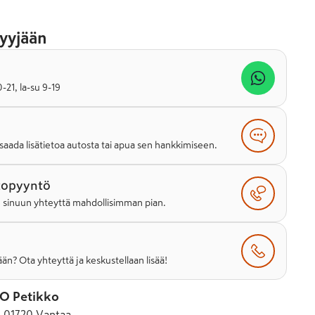
yyjään
21, la-su 9-19
saada lisätietoa autosta tai apua sen hankkimiseen.
topyyntö
e sinuun yhteyttä mahdollisimman pian.
än? Ota yhteyttä ja keskustellaan lisää!
O Petikko
, 01720 Vantaa