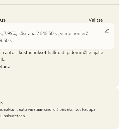
us
Valitse
k, 7.99%, käsiraha 2 545,50 €, viimeinen erä
9,50 €
aa autosi kustannukset hallitusti pidemmälle ajalle
la.
eluita
on
smaksun, auto varataan sinulle 3 päiväksi. Jos kauppa
u palautetaan.