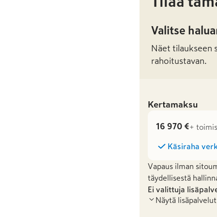
Tilaa täm
Valitse halu
Näet tilaukseen sa
rahoitustavan.
Kertamaksu
16 970 €
+ toimi
Käsiraha verk
Vapaus ilman sitoum
täydellisestä hallinn
Ei valittuja lisäpalv
Näytä lisäpalvelut