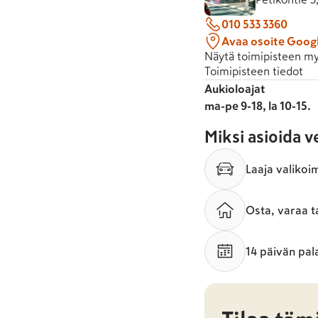
010 533 3360
Avaa osoite Goog
Näytä toimipisteen my
Toimipisteen tiedot
Aukioloajat
ma-pe 9-18, la 10-15.
Miksi asioida 
Laaja valikoi
Osta, varaa t
14 päivän pal