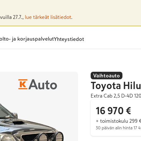
uilla 27.7.,
lue tärkeät lisätiedot
.
lto- ja korjauspalvelut
Yhteystiedot
Vaihtoauto
Toyota
Hil
Extra Cab 2,5 D-4D 1
16 970 €
+ toimistokulu 299 
30 päivän alin hinta 17 