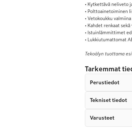
• Kytkettävä neliveto j
• Polttoainetoiminen l
• Vetokoukku valmiina 
• Kahdet renkaat sekä 
• Istuinlämmittimet ed
• Lukkiutumattomat AB
Tekoälyn tuottama esi
Tarkemmat tie
Perustiedot
Tekniset tiedot
Varusteet