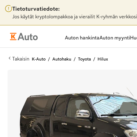
Tietoturvatiedote:
Jos käytät kryptolompakkoa ja vierailit K-ryhmän verkkosiv
Auton hankinta
Auton myynti
Huo
Takaisin
K-Auto
Autohaku
Toyota
Hilux