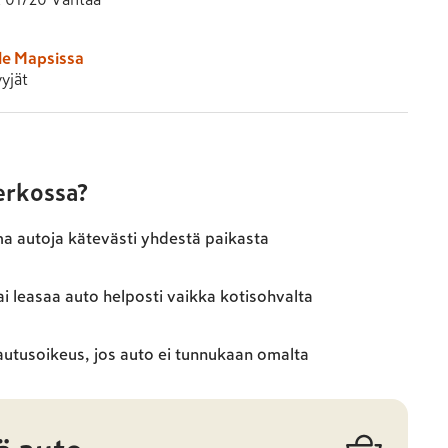
le Mapsissa
yjät
verkossa?
ma autoja kätevästi yhdestä paikasta
ai leasaa auto helposti vaikka kotisohvalta
autusoikeus, jos auto ei tunnukaan omalta