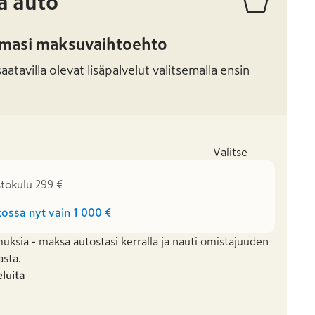
ä auto
amasi maksuvaihtoehto
atavilla olevat lisäpalvelut valitsemalla ensin
Valitse
stokulu 299 €
ossa nyt vain
1 000 €
uksia - maksa autostasi kerralla ja nauti omistajuuden
asta.
eluita