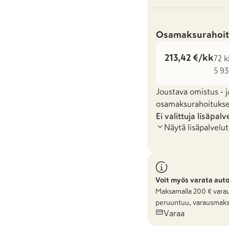
Osamaksurahoit
213,42 €/kk
72 k
5 93
Joustava omistus - j
osamaksurahoituksel
Ei valittuja lisäpalv
Näytä lisäpalvelut
Voit myös varata aut
Maksamalla
200
€ varau
peruuntuu, varausmaks
Varaa