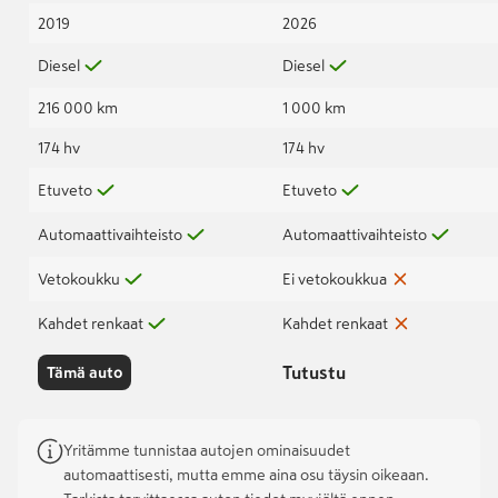
2019
2026
Diesel
Diesel
216 000 km
1 000 km
174 hv
174 hv
Etuveto
Etuveto
Automaattivaihteisto
Automaattivaihteisto
Vetokoukku
Ei vetokoukkua
Kahdet renkaat
Kahdet renkaat
Tutustu
Tämä auto
Yritämme tunnistaa autojen ominaisuudet
automaattisesti, mutta emme aina osu täysin oikeaan.