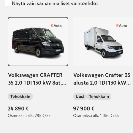
Näytä vain saman malliset vaihtoehdot
Volkswagen CRAFTER
Volkswagen Crafter 35
35 2,0 TDI 130 kW 8at,
alusta 2,0 TDI 130 kW
3640
8at, 4490
Tehokkain
Uusi
Tehokkain
24 890 €
97 900 €
Osamaksu
alk. 295 €/kk
Osamaksu
alk. 1 054 €/kk