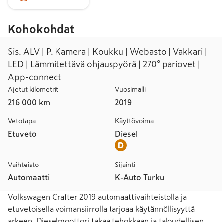
Kohokohdat
Sis. ALV | P. Kamera | Koukku | Webasto | Vakkari |
LED | Lämmitettävä ohjauspyörä | 270° pariovet |
App-connect
Ajetut kilometrit
Vuosimalli
216 000 km
2019
Vetotapa
Käyttövoima
Etuveto
Diesel
Vaihteisto
Sijainti
Automaatti
K-Auto Turku
Volkswagen Crafter 2019 automaattivaihteistolla ja 
etuvetoisella voimansiirrolla tarjoaa käytännöllisyyttä 
arkeen. Dieselmoottori takaa tehokkaan ja taloudellisen 