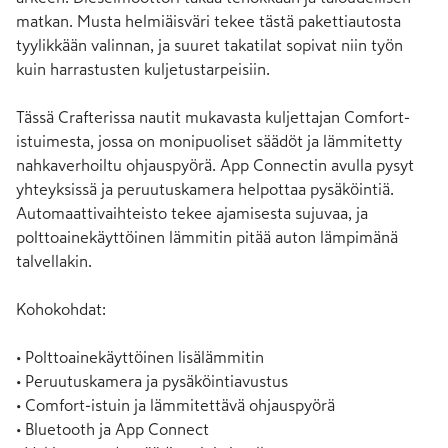
matkan. Musta helmiäisväri tekee tästä pakettiautosta 
tyylikkään valinnan, ja suuret takatilat sopivat niin työn 
kuin harrastusten kuljetustarpeisiin.

Tässä Crafterissa nautit mukavasta kuljettajan Comfort-
istuimesta, jossa on monipuoliset säädöt ja lämmitetty 
nahkaverhoiltu ohjauspyörä. App Connectin avulla pysyt 
yhteyksissä ja peruutuskamera helpottaa pysäköintiä. 
Automaattivaihteisto tekee ajamisesta sujuvaa, ja 
polttoainekäyttöinen lämmitin pitää auton lämpimänä 
talvellakin.

Kohokohdat:

• Polttoainekäyttöinen lisälämmitin

• Peruutuskamera ja pysäköintiavustus

• Comfort-istuin ja lämmitettävä ohjauspyörä

• Bluetooth ja App Connect
