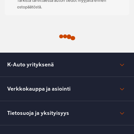
Tarkista tarvittaessa auton tiedot myyjältä ennen
ostopäätöstä.
K-Auto yrityksenä
Mikä on K-Auto?
Lehdistötiedotteet
Verkkokauppa ja asiointi
Toimipisteiden yhteystiedot
Työpaikat
Tilaus- ja toimitusehdot
Kesko.fi
Toimitustavat ja -kulut
Tietosuoja ja yksityisyys
Verkkokaupan peruuttamisilmoitus
Verkkokaupan peruuttamisohjeet
Evästeasetukset
Usein kysyttyä