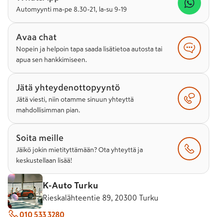
Automyynti ma-pe 8.30-21, la-su 9-19
Avaa chat
Nopein ja helpoin tapa saada lisätietoa autosta tai
apua sen hankkimiseen.
Jätä yhteydenottopyyntö
Jätä viesti, niin otamme sinuun yhteyttä
mahdollisimman pian.
Soita meille
Jäikö jokin mietityttämään? Ota yhteyttä ja
keskustellaan lisää!
K-Auto Turku
Rieskalähteentie 89, 20300 Turku
010 533 3280