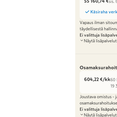
55 160,74 €
sis.
Käsiraha verk
Vapaus ilman sitoum
täydellisestä hallinn
Ei valittuja lisäpalv
Näytä lisäpalvelut
Osamaksurahoit
604,22 €/kk
60 
19 
Joustava omistus - j
osamaksurahoituksel
Ei valittuja lisäpalv
Näytä lisäpalvelut