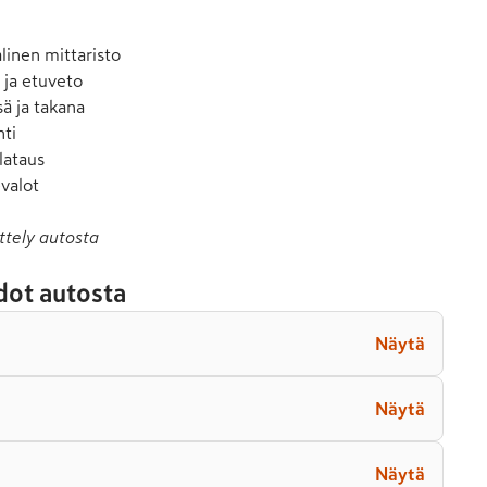
alinen mittaristo

ja etuveto

ä ja takana

ti

ataus

-valot
ttely autosta
dot autosta
Näytä
Näytä
Näytä