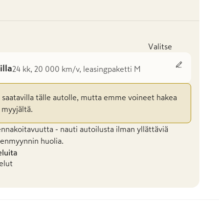
Valitse
illa
24 kk, 20 000 km/v, leasingpaketti M
n saatavilla tälle autolle, mutta emme voineet hakea
 myyjältä.
nakoitavuutta - nauti autoilusta ilman yllättäviä
leenmyynnin huolia.
eluita
elut