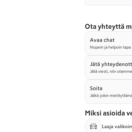
Ota yhteyttä m
Avaa chat
Nopein ja helpoin tapa 
Jätä yhteydenot
Jätä viesti, niin otamm
Soita
Jäikö jokin mietityttämä
Miksi asioida 
Laaja valikoi