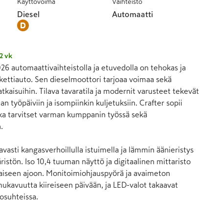
Käyttövoima
Vaihteisto
Diesel
Automaatti
2 vk
6 automaattivaihteistolla ja etuvedolla on tehokas ja 
kettiauto. Sen dieselmoottori tarjoaa voimaa sekä 
kaisuihin. Tilava tavaratila ja modernit varusteet tekevät 
an työpäiviin ja isompiinkin kuljetuksiin. Crafter sopii 
joka tarvitset varman kumppanin työssä sekä 


asti kangasverhoillulla istuimella ja lämmin äänieristys 
istön. Iso 10,4 tuuman näyttö ja digitaalinen mittaristo 
kaiseen ajoon. Monitoimiohjauspyörä ja avaimeton 
mukavuutta kiireiseen päivään, ja LED-valot takaavat 
osuhteissa.
