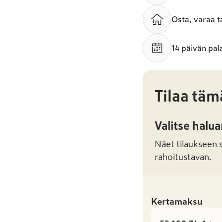
Osta, varaa t
14 päivän pal
Tilaa täm
Valitse halu
Näet tilaukseen sa
rahoitustavan.
Kertamaksu