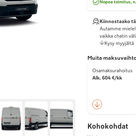
Nopea toimitus, n.
Kiinnostaako tä
Autamme mielell
vaikka chatin väli
Kysy myyjältä
Muita maksuvaihto
Osamaksurahoitus
Alk. 604 €/kk
Kohokohdat