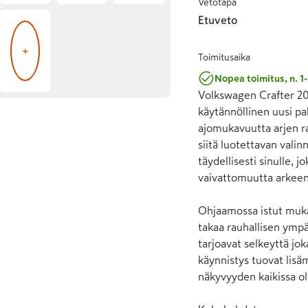
Vetotapa
Etuveto
+
Toimitusaika
Nopea toimitus, n. 1-
Volkswagen Crafter 202
käytännöllinen uusi pa
ajomukavuutta arjen rat
siitä luotettavan valinn
täydellisesti sinulle, 
vaivattomuutta arkeen.
Ohjaamossa istut mukav
takaa rauhallisen ympär
tarjoavat selkeyttä jo
käynnistys tuovat lisä
näkyvyyden kaikissa ol