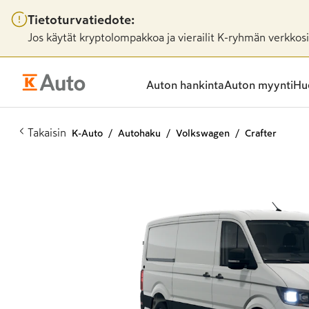
Tietoturvatiedote:
Jos käytät kryptolompakkoa ja vierailit K-ryhmän verkkosiv
Auton hankinta
Auton myynti
Huo
Takaisin
K-Auto
Autohaku
Volkswagen
Crafter