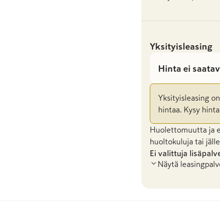
Yksityisleasing
Hinta ei saatav
Yksityisleasing o
hintaa. Kysy hinta
Huolettomuutta ja en
huoltokuluja tai jäl
Ei valittuja lisäpalv
Näytä leasingpalv