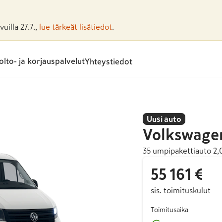
uilla 27.7.,
lue tärkeät lisätiedot
.
lto- ja korjauspalvelut
Yhteystiedot
Uusi auto
Volkswage
35 umpipakettiauto 2
55 161 €
sis. toimituskulut
Toimitusaika