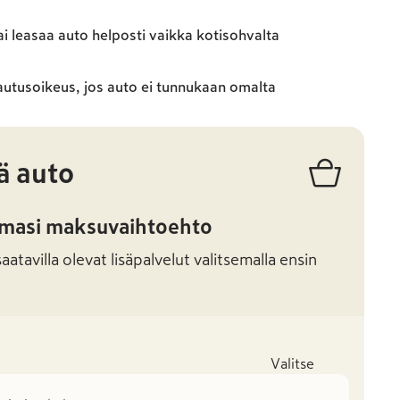
ai leasaa auto helposti vaikka kotisohvalta
autusoikeus, jos auto ei tunnukaan omalta
ä auto
amasi maksuvaihtoehto
atavilla olevat lisäpalvelut valitsemalla ensin
Valitse