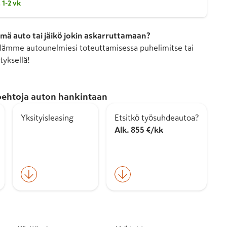
 1-2 vk
mä auto tai jäikö jokin askarruttamaan?
ämme autounelmiesi toteuttamisessa puhelimitse tai
tyksellä!
ehtoja auton hankintaan
Yksityisleasing
Etsitkö työsuhdeautoa?
Alk. 855 €/kk