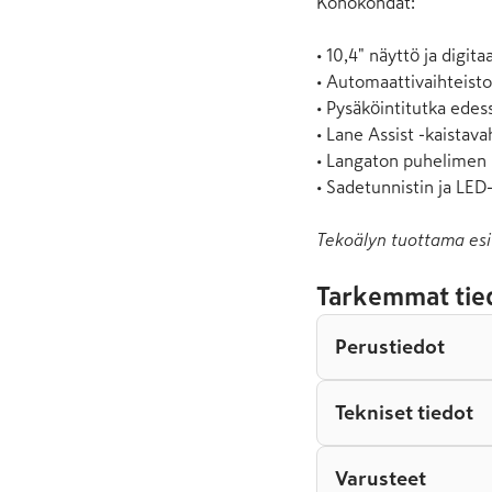
Kohokohdat:

• 10,4" näyttö ja digita
• Automaattivaihteisto 
• Pysäköintitutka edess
• Lane Assist -kaistavah
• Langaton puhelimen l
• Sadetunnistin ja LED
Tekoälyn tuottama esi
Tarkemmat tie
Perustiedot
Tekniset tiedot
Varusteet