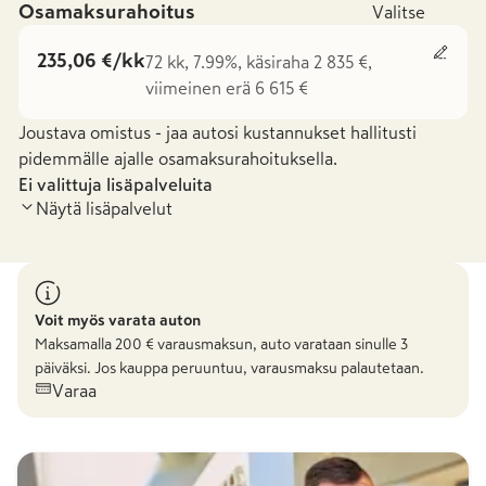
Osamaksurahoitus
Valitse
235,06 €/kk
72 kk, 7.99%, käsiraha 2 835 €,
viimeinen erä 6 615 €
Joustava omistus - jaa autosi kustannukset hallitusti
pidemmälle ajalle osamaksurahoituksella.
Ei valittuja lisäpalveluita
Näytä lisäpalvelut
Voit myös varata auton
Maksamalla
200
€ varausmaksun, auto varataan sinulle 3
päiväksi. Jos kauppa peruuntuu, varausmaksu palautetaan.
Varaa