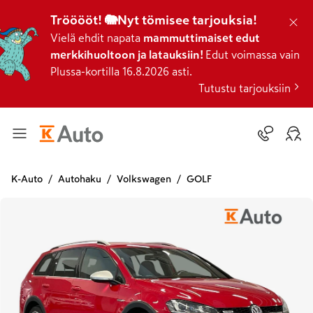
Trööööt! 🐘Nyt tömisee tarjouksia!
Vielä ehdit napata
mammuttimaiset edut
merkkihuoltoon ja latauksiin!
Edut voimassa vain
Plussa-kortilla 16.8.2026 asti.
Tutustu tarjouksiin
K-Auto
Autohaku
Volkswagen
GOLF