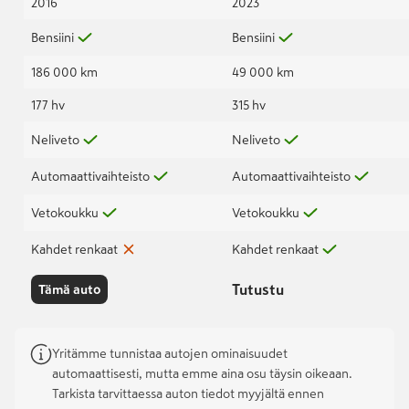
2016
2023
Bensiini
Bensiini
186 000 km
49 000 km
177 hv
315 hv
Neliveto
Neliveto
Automaattivaihteisto
Automaattivaihteisto
Vetokoukku
Vetokoukku
Kahdet renkaat
Kahdet renkaat
Tutustu
Tämä auto
Yritämme tunnistaa autojen ominaisuudet
automaattisesti, mutta emme aina osu täysin oikeaan.
Tarkista tarvittaessa auton tiedot myyjältä ennen