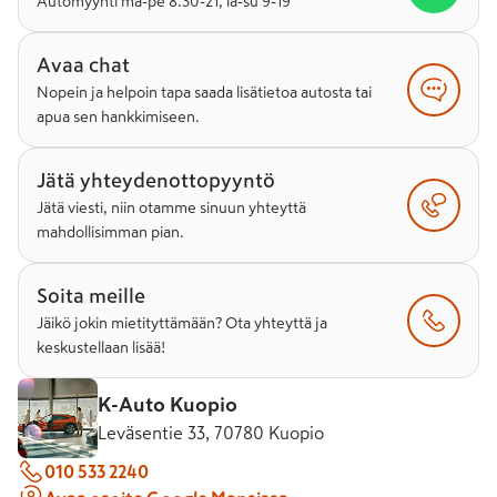
Automyynti ma-pe 8.30-21, la-su 9-19
Avaa chat
Nopein ja helpoin tapa saada lisätietoa autosta tai
apua sen hankkimiseen.
Jätä yhteydenottopyyntö
Jätä viesti, niin otamme sinuun yhteyttä
mahdollisimman pian.
Soita meille
Jäikö jokin mietityttämään? Ota yhteyttä ja
keskustellaan lisää!
K-Auto Kuopio
Leväsentie 33, 70780 Kuopio
010 533 2240