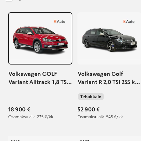
Volkswagen GOLF
Volkswagen Golf
Variant Alltrack 1,8 TSI
Variant R 2,0 TSI 235 kW
132 kW (180 hv)
4MOTION DSG-
Tehokkain
4MOTION DSG-
automaatti |
automaatti
Huippuvarusteltu | R
18 900 €
52 900 €
Performance -paketti |
Osamaksu
alk. 235 €/kk
Osamaksu
alk. 545 €/kk