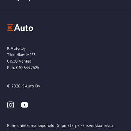
K-Ryhmän evästekäytännöt
K-Auton asiakasrekisterin tietosuojaseloste
Kysymys, palaute tai jokin muu asia mielessä?
EU Data Act
Ota yhteyttä toimipisteeseen tai lähetä viesti lomakkeella.
Etsi toimipiste
Lähetä viesti
K Auto Oy
Tikkurilantie 123
01530 Vantaa
Puh. 010 533 2425
©
2026
K Auto Oy
Puheluhinta: matka­puhelu- (mpm) tai paikallis­verkko­maksu