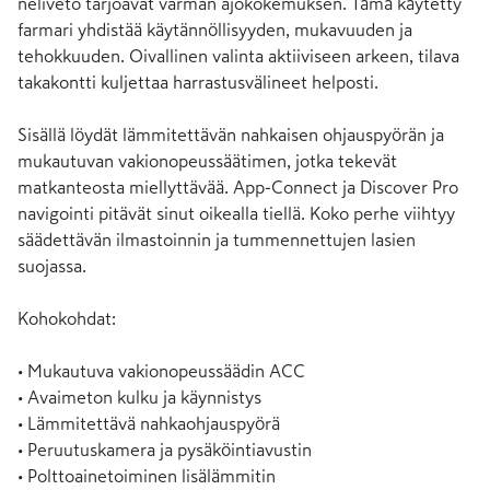
neliveto tarjoavat varman ajokokemuksen. Tämä käytetty 
farmari yhdistää käytännöllisyyden, mukavuuden ja 
tehokkuuden. Oivallinen valinta aktiiviseen arkeen, tilava 
takakontti kuljettaa harrastusvälineet helposti.

Sisällä löydät lämmitettävän nahkaisen ohjauspyörän ja 
mukautuvan vakionopeussäätimen, jotka tekevät 
matkanteosta miellyttävää. App-Connect ja Discover Pro 
navigointi pitävät sinut oikealla tiellä. Koko perhe viihtyy 
säädettävän ilmastoinnin ja tummennettujen lasien 
suojassa.

Kohokohdat:

• Mukautuva vakionopeussäädin ACC

• Avaimeton kulku ja käynnistys

• Lämmitettävä nahkaohjauspyörä

• Peruutuskamera ja pysäköintiavustin

• Polttoainetoiminen lisälämmitin
