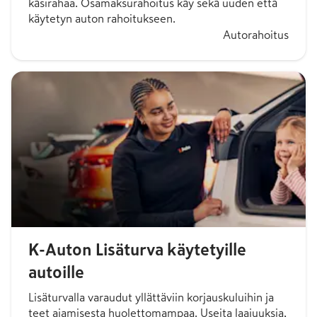
käsirahaa. Osamaksurahoitus käy sekä uuden että
käytetyn auton rahoitukseen.
Autorahoitus
K-Auton Lisäturva käytetyille
autoille
Lisäturvalla varaudut yllättäviin korjauskuluihin ja
teet ajamisesta huolettomampaa. Useita laajuuksia,