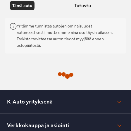
Tutustu
Tämä auto
Yritämme tunnistaa autojen ominaisuudet
automaattisesti, mutta emme aina osu täysin oikeaan.
Tarkista tarvittaessa auton tiedot myyjältä ennen
ostopäätöstä.
K-Auto yrityksenä
Mikä on K-Auto?
Lehdistötiedotteet
Verkkokauppa ja asiointi
Toimipisteiden yhteystiedot