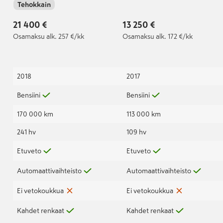
Tehokkain
automaatti
automaatti
21 400 €
13 250 €
Osamaksu
alk. 257 €/kk
Osamaksu
alk. 172 €/kk
2018
2017
Bensiini
Bensiini
170 000 km
113 000 km
241 hv
109 hv
Etuveto
Etuveto
Automaattivaihteisto
Automaattivaihteisto
Ei vetokoukkua
Ei vetokoukkua
Kahdet renkaat
Kahdet renkaat