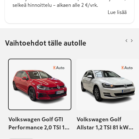
selkeä hinnoittelu – alkaen alle 2 €/vrk.
Lue lisää
Vaihtoehdot tälle autolle
Volkswagen Golf GTI
Volkswagen Golf
Performance 2,0 TSI 180
Allstar 1,2 TSI 81 kW
kW (245 hv) DSG-
(110 hv) DSG-