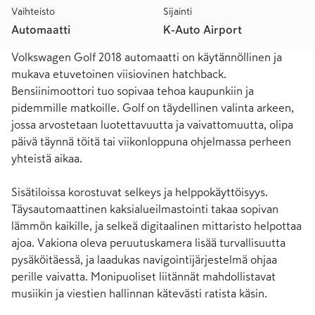
Vaihteisto
Sijainti
Automaatti
K-Auto Airport
Volkswagen Golf 2018 automaatti on käytännöllinen ja 
mukava etuvetoinen viisiovinen hatchback. 
Bensiinimoottori tuo sopivaa tehoa kaupunkiin ja 
pidemmille matkoille. Golf on täydellinen valinta arkeen, 
jossa arvostetaan luotettavuutta ja vaivattomuutta, olipa 
päivä täynnä töitä tai viikonloppuna ohjelmassa perheen 
yhteistä aikaa.

Sisätiloissa korostuvat selkeys ja helppokäyttöisyys. 
Täysautomaattinen kaksialueilmastointi takaa sopivan 
lämmön kaikille, ja selkeä digitaalinen mittaristo helpottaa 
ajoa. Vakiona oleva peruutuskamera lisää turvallisuutta 
pysäköitäessä, ja laadukas navigointijärjestelmä ohjaa 
perille vaivatta. Monipuoliset liitännät mahdollistavat 
musiikin ja viestien hallinnan kätevästi ratista käsin.
