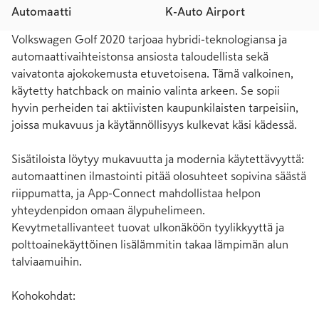
Automaatti
K-Auto Airport
Volkswagen Golf 2020 tarjoaa hybridi-teknologiansa ja 
automaattivaihteistonsa ansiosta taloudellista sekä 
vaivatonta ajokokemusta etuvetoisena. Tämä valkoinen, 
käytetty hatchback on mainio valinta arkeen. Se sopii 
hyvin perheiden tai aktiivisten kaupunkilaisten tarpeisiin, 
joissa mukavuus ja käytännöllisyys kulkevat käsi kädessä.

Sisätiloista löytyy mukavuutta ja modernia käytettävyyttä: 
automaattinen ilmastointi pitää olosuhteet sopivina säästä 
riippumatta, ja App-Connect mahdollistaa helpon 
yhteydenpidon omaan älypuhelimeen. 
Kevytmetallivanteet tuovat ulkonäköön tyylikkyyttä ja 
polttoainekäyttöinen lisälämmitin takaa lämpimän alun 
talviaamuihin.

Kohokohdat:
