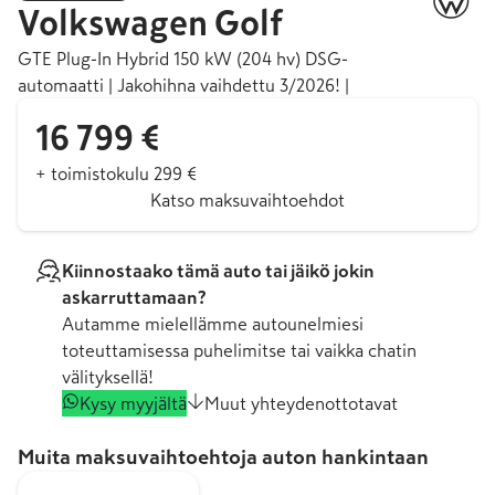
Volkswagen
Golf
GTE Plug-In Hybrid 150 kW (204 hv) DSG-
automaatti | Jakohihna vaihdettu 3/2026! |
16 799 €
+ toimistokulu 299 €
Katso maksuvaihtoehdot
Kiinnostaako tämä auto tai jäikö jokin
askarruttamaan?
Autamme mielellämme autounelmiesi
toteuttamisessa puhelimitse tai vaikka chatin
välityksellä!
Kysy myyjältä
Muut yhteydenottotavat
Muita maksuvaihtoehtoja auton hankintaan