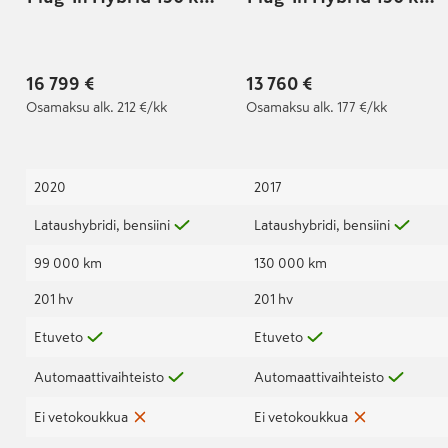
(204 hv) DSG-
(204 hv) DSG-
automaatti | Jakohihna
automaatti
vaihdettu 3/2026! |
16 799 €
13 760 €
Osamaksu
alk. 212 €/kk
Osamaksu
alk. 177 €/kk
2020
2017
Lataushybridi, bensiini
Lataushybridi, bensiini
99 000 km
130 000 km
201 hv
201 hv
Etuveto
Etuveto
Automaattivaihteisto
Automaattivaihteisto
Ei vetokoukkua
Ei vetokoukkua