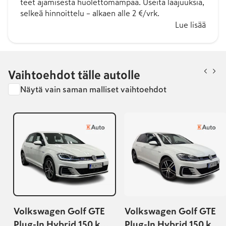
teet ajamisesta huolettomampaa. Useita laajuuksia,
selkeä hinnoittelu – alkaen alle 2 €/vrk.
Lue lisää
Vaihtoehdot tälle autolle
Näytä vain saman malliset vaihtoehdot
Volkswagen Golf GTE
Volkswagen Golf GTE
Plug-In Hybrid 150 kW
Plug-In Hybrid 150 kW