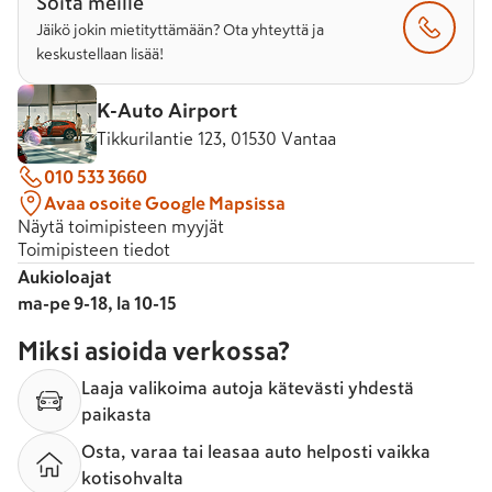
Soita meille
Jäikö jokin mietityttämään? Ota yhteyttä ja
keskustellaan lisää!
K-Auto Airport
Tikkurilantie 123, 01530 Vantaa
010 533 3660
Avaa osoite Google Mapsissa
Näytä toimipisteen myyjät
Toimipisteen tiedot
Aukioloajat
ma-pe 9-18, la 10-15
Miksi asioida verkossa?
Laaja valikoima autoja kätevästi yhdestä
paikasta
Osta, varaa tai leasaa auto helposti vaikka
kotisohvalta