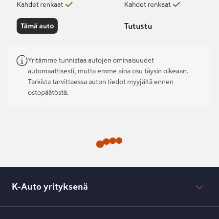
Kahdet renkaat
Kahdet renkaat
Tutustu
Tämä auto
Yritämme tunnistaa autojen ominaisuudet
automaattisesti, mutta emme aina osu täysin oikeaan.
Tarkista tarvittaessa auton tiedot myyjältä ennen
ostopäätöstä.
K-Auto yrityksenä
Mikä on K-Auto?