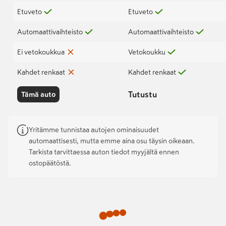
Etuveto
Etuveto
Automaattivaihteisto
Automaattivaihteisto
Ei vetokoukkua
Vetokoukku
Kahdet renkaat
Kahdet renkaat
Tutustu
Tämä auto
Yritämme tunnistaa autojen ominaisuudet
automaattisesti, mutta emme aina osu täysin oikeaan.
Tarkista tarvittaessa auton tiedot myyjältä ennen
ostopäätöstä.