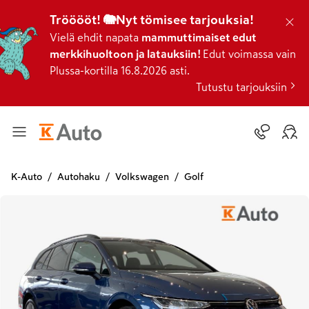
Trööööt! 🐘Nyt tömisee tarjouksia!
Vielä ehdit napata
mammuttimaiset edut
merkkihuoltoon ja latauksiin!
Edut voimassa vain
Plussa-kortilla 16.8.2026 asti.
Tutustu tarjouksiin
K-Auto
Autohaku
Volkswagen
Golf