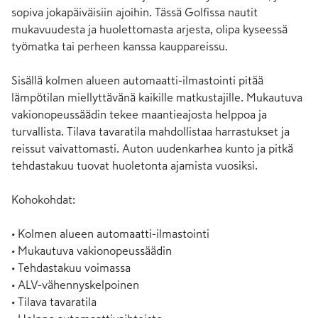
sopiva jokapäiväisiin ajoihin. Tässä Golfissa nautit 
mukavuudesta ja huolettomasta arjesta, olipa kyseessä 
työmatka tai perheen kanssa kauppareissu.

Sisällä kolmen alueen automaatti-ilmastointi pitää 
lämpötilan miellyttävänä kaikille matkustajille. Mukautuva 
vakionopeussäädin tekee maantieajosta helppoa ja 
turvallista. Tilava tavaratila mahdollistaa harrastukset ja 
reissut vaivattomasti. Auton uudenkarhea kunto ja pitkä 
tehdastakuu tuovat huoletonta ajamista vuosiksi.

Kohokohdat:

• Kolmen alueen automaatti-ilmastointi

• Mukautuva vakionopeussäädin

• Tehdastakuu voimassa

• ALV-vähennyskelpoinen

• Tilava tavaratila
