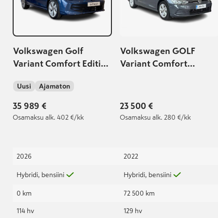
Volkswagen Golf
Volkswagen GOLF
Variant Comfort Edition
Variant Comfort
1,5 eTSI 85 kW (MHEV)
Business 1,5 eTSI 96 kW
Uusi
Ajamaton
DSG-automaatti
(MHEV) DSG-
automaatti
35 989 €
23 500 €
Osamaksu
alk. 402 €/kk
Osamaksu
alk. 280 €/kk
2026
2022
Hybridi, bensiini
Hybridi, bensiini
0 km
72 500 km
114 hv
129 hv