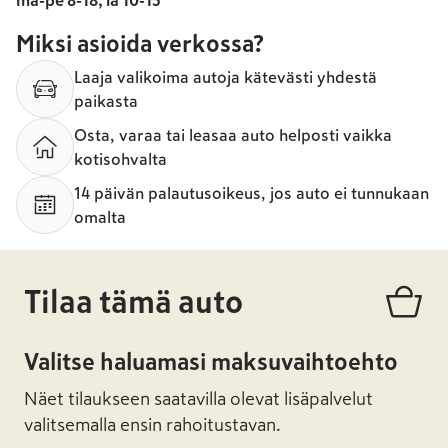
ma-pe 8-18, la 10-15
Miksi asioida verkossa?
Laaja valikoima autoja kätevästi yhdestä
paikasta
Osta, varaa tai leasaa auto helposti vaikka
kotisohvalta
14 päivän palautusoikeus, jos auto ei tunnukaan
omalta
Tilaa tämä auto
Valitse haluamasi maksuvaihtoehto
Näet tilaukseen saatavilla olevat lisäpalvelut
valitsemalla ensin rahoitustavan.