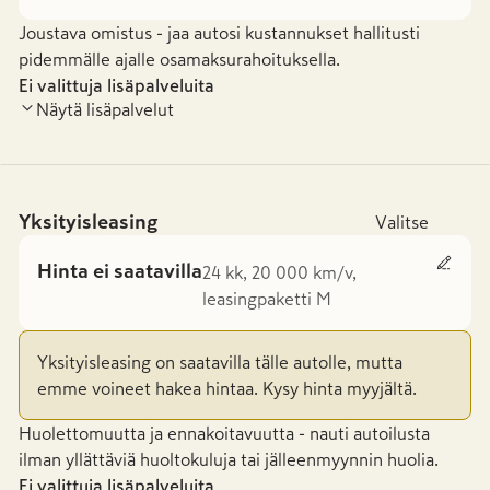
Joustava omistus - jaa autosi kustannukset hallitusti
pidemmälle ajalle osamaksurahoituksella.
Ei valittuja lisäpalveluita
Näytä lisäpalvelut
Yksityisleasing
Valitse
Hinta ei saatavilla
24 kk, 20 000 km/v,
leasingpaketti M
Yksityisleasing on saatavilla tälle autolle, mutta
emme voineet hakea hintaa. Kysy hinta myyjältä.
Huolettomuutta ja ennakoitavuutta - nauti autoilusta
ilman yllättäviä huoltokuluja tai jälleenmyynnin huolia.
Ei valittuja lisäpalveluita