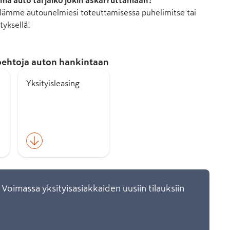
mä auto tai jäikö jokin askarruttamaan?
ämme autounelmiesi toteuttamisessa puhelimitse tai
tyksellä!
ehtoja auton hankintaan
Yksityisleasing
 Voimassa yksityisasiakkaiden uusiin tilauksiin