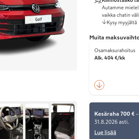
Kiinnostaako tä
Autamme mielell
vaikka chatin väli
Kysy myyjältä
Muita maksuvaihto
Osamaksurahoitus
Alk. 404 €/kk
Kesäraha 700 €
–
31.8.2026 asti.
Lue lisää