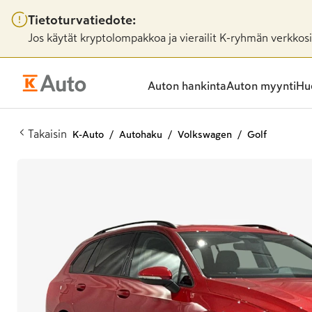
Tietoturvatiedote:
Jos käytät kryptolompakkoa ja vierailit K-ryhmän verkkosiv
Auton hankinta
Auton myynti
Huo
Takaisin
K-Auto
Autohaku
Volkswagen
Golf