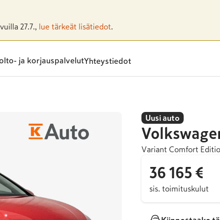
uilla 27.7.,
lue tärkeät lisätiedot
.
lto- ja korjauspalvelut
Yhteystiedot
Uusi auto
Volkswage
Variant Comfort Editi
36 165 €
sis. toimituskulut