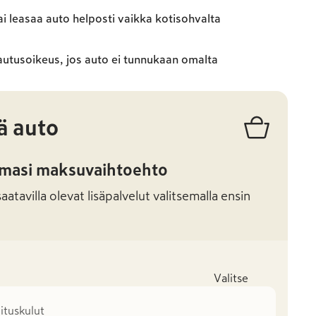
ai leasaa auto helposti vaikka kotisohvalta
autusoikeus, jos auto ei tunnukaan omalta
ä auto
amasi maksuvaihtoehto
atavilla olevat lisäpalvelut valitsemalla ensin
Valitse
mituskulut