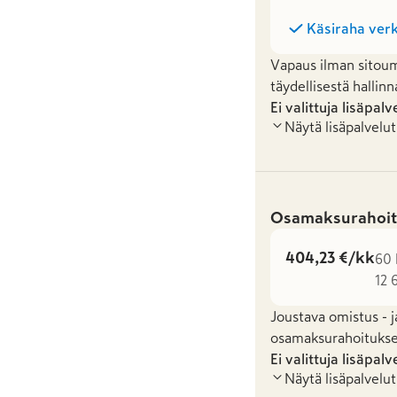
Käsiraha verk
Vapaus ilman sitoum
täydellisestä hallinn
Ei valittuja lisäpalv
Näytä lisäpalvelut
Osamaksurahoit
404,23 €/kk
60 
12 
Joustava omistus - j
osamaksurahoituksel
Ei valittuja lisäpalv
Näytä lisäpalvelut