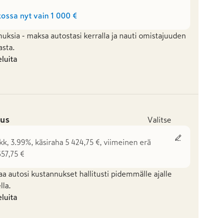
ossa nyt vain
1 000 €
uksia - maksa autostasi kerralla ja nauti omistajuuden
asta.
eluita
us
Valitse
kk, 3.99%, käsiraha 5 424,75 €, viimeinen erä
657,75 €
aa autosi kustannukset hallitusti pidemmälle ajalle
la.
eluita