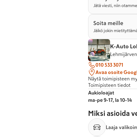
Jätä viesti, niin otamm
Soita meille
Jäikö jokin mietityttämä
K-Auto Lo
Lehmijärven
010 533 3071
Avaa osoite Goog
Näytä toimipisteen my
Toimipisteen tiedot
Aukioloajat
ma-pe 9-17, la 10-14
Miksi asioida 
Laaja valikoi