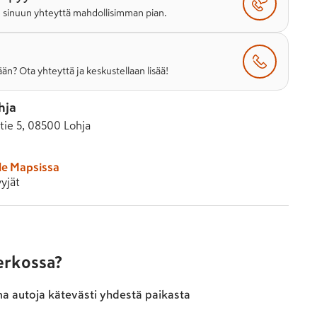
e sinuun yhteyttä mahdollisimman pian.
än? Ota yhteyttä ja keskustellaan lisää!
hja
tie 5, 08500 Lohja
le Mapsissa
yjät
verkossa?
ma autoja kätevästi yhdestä paikasta