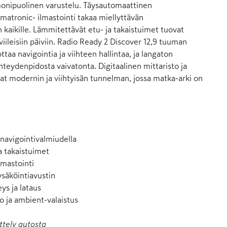
monipuolinen varustelu. Täysautomaattinen 
atronic- ilmastointi takaa miellyttävän 
ikille. Lämmitettävät etu- ja takaistuimet tuovat 
iileisiin päiviin. Radio Ready 2 Discover 12,9 tuuman 
taa navigointia ja viihteen hallintaa, ja langaton 
teydenpidosta vaivatonta. Digitaalinen mittaristo ja 
at modernin ja viihtyisän tunnelman, jossa matka-arki on 
navigointivalmiudella

 takaistuimet

mastointi

säköintiavustin

s ja lataus

to ja ambient-valaistus
ttely autosta