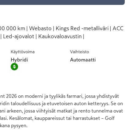
100 000 km | Webasto | Kings Red -metalliväri | ACC
 | Led-ajovalot | Kaukovaloavustin |
Käyttövoima
Vaihteisto
Hybridi
Automaatti
t 2026 on moderni ja tyylikäs farmari, jossa yhdistyvät 
idin taloudellisuus ja etuvetoisen auton ketteryys. Se on 
i arkeen, jossa viihtyisät matkat ja rento tunnelma ovat 
lasi. Kesälomat, kauppareissut tai harrastukset – Golf 
kana pysyen.
