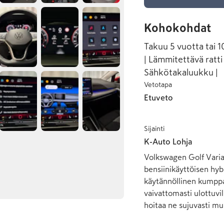
Kohokohdat
Takuu 5 vuotta tai 
| Lämmitettävä ratti
Sähkötakaluukku |
Vetotapa
Etuveto
Sijainti
K-Auto Lohja
Volkswagen Golf Varian
bensiinikäyttöisen hybr
käytännöllinen kumppan
vaivattomasti ulottuvil
hoitaa ne sujuvasti mu