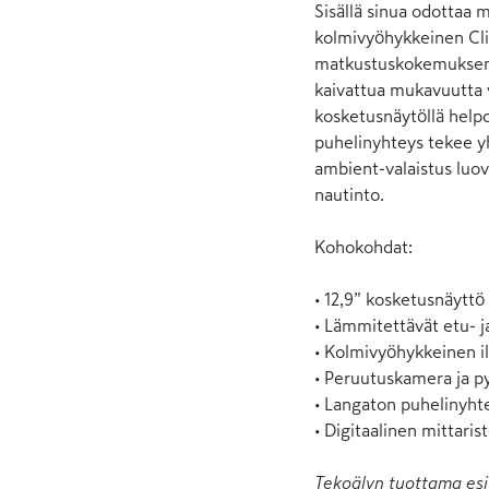
Sisällä sinua odottaa 
kolmivyöhykkeinen Clim
matkustuskokemuksen ka
kaivattua mukavuutta v
kosketusnäytöllä helpot
puhelinyhteys tekee yh
ambient-valaistus luov
nautinto.

Kohokohdat:

• 12,9” kosketusnäyttö 
• Lämmitettävät etu- ja
• Kolmivyöhykkeinen il
• Peruutuskamera ja py
• Langaton puhelinyhtey
• Digitaalinen mittaris
Tekoälyn tuottama esi